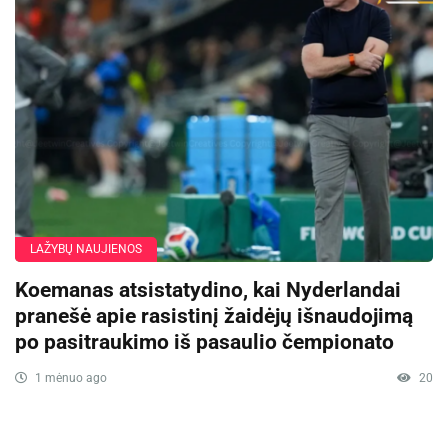
LAŽYBŲ NAUJIENOS
Koemanas atsistatydino, kai Nyderlandai
pranešė apie rasistinį žaidėjų išnaudojimą
po pasitraukimo iš pasaulio čempionato
1 mėnuo ago
20