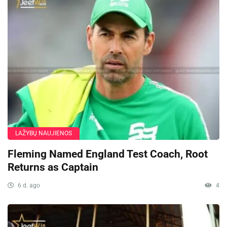
LAŽYBŲ NAUJIENOS
Fleming Named England Test Coach, Root
Returns as Captain
6 d. ago
4