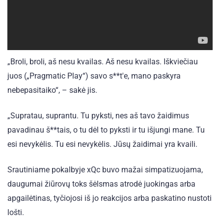
„Broli, broli, aš nesu kvailas. Aš nesu kvailas. Iškviečiau
juos („Pragmatic Play“) savo s**t'e, mano paskyra
nebepasitaiko“, – sakė jis.
„Supratau, suprantu. Tu pyksti, nes aš tavo žaidimus
pavadinau š**tais, o tu dėl to pyksti ir tu išjungi mane. Tu
esi nevykėlis. Tu esi nevykėlis. Jūsų žaidimai yra kvaili.
Srautiniame pokalbyje xQc buvo mažai simpatizuojama,
daugumai žiūrovų toks šėlsmas atrodė juokingas arba
apgailėtinas, tyčiojosi iš jo reakcijos arba paskatino nustoti
lošti.