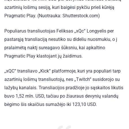
azartinių lošimų sesiją, kuri baigėsi pykčiu prieš kūrėją
Pragmatic Play. (Nuotrauka: Shutterstock.com)
Populiarus transliuotojas Feliksas „xQc“ Longyelis per
pastarąją transliaciją nesutiko su dideliu nuosmukiu, o į
pralaimėtą naktį sureagavo šūksniu, kai apkaltino
Pragmatic Play klastojant jų žaidimus.
„xQC“ transliavo „Kick“ platformoje, kuri yra populiari tarp
azartinių lošimų transliuotojų, nes „Twitch“ susidorojo su
lažybų kanalais. Transliacijos pradžioje jo sąskaitos likutis
buvo 1,52 mln. USD, tačiau po žiauraus devynių valandų
bėgimo šis skaičius sumažėjo iki 123,10 USD.