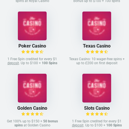
spins at Royal Casino
bonus up to $100 + 100 spins
Poker Casino
Texas Casino
1 Free Spin credited for every $1
Texas Casino: 10 wager-free spins +
deposit
. Up to $100 +
100 Spins
up to £200 on first deposit
Golden Casino
Slots Casino
Get 100% up to $150 +
50 bonus
1 Free Spin credited for every $1
spins
at Golden Casino
deposit
. Up to $100 +
100 Spins