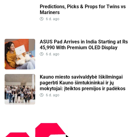
Predictions, Picks & Props for Twins vs
Mariners
6 d. ago
ASUS Pad Arrives in India Starting at Rs
45,990 With Premium OLED Display
6 d. ago
Kauno miesto savivaldybė Iškilmingai
pagerbti Kauno šimtukininkai ir jų
mokytojai: įteiktos premijos ir padėkos
6 d. ago