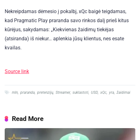
Nekreipdamas dėmesio į pokalbį, xQc baigė teigdamas,
kad Pragmatic Play praranda savo rinkos dalį prieš kitus
kūrėjus, sakydamas: „Kiekvienas žaidimų tiekėjas
(atsiranda) iš niekur… aplenkia jūsų klientus, nes esate
kvailas.
Source link
mln
,
praranda
,
pretenzijų
,
Streamer
,
suklastoti
,
USD
,
xQc
,
yra
,
žaidimai
Read More