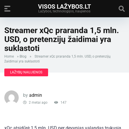
VISOS LAŽYBOS.LT
Lažybos, technologijos, naujienos
Streamer xQc praranda 1,5 mln.
USD, o pretenzijų žaidimai yra
suklastoti
Home
»
Blog
»
Streamer xQc praranda 1,5 mln. USD, o pretenzijų
žaidimai yra suklastoti
LAŽYBŲ NAUJIENOS
by
admin
2 metai ago
147
xQc atsidūrė 1,5 mln. USD per devynias valandas trukusią