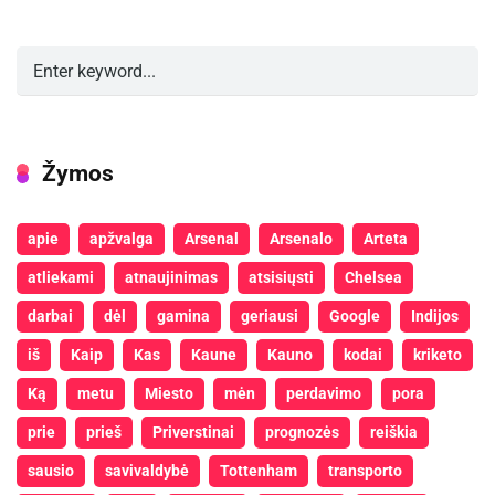
Žymos
apie
apžvalga
Arsenal
Arsenalo
Arteta
atliekami
atnaujinimas
atsisiųsti
Chelsea
darbai
dėl
gamina
geriausi
Google
Indijos
iš
Kaip
Kas
Kaune
Kauno
kodai
kriketo
Ką
metu
Miesto
mėn
perdavimo
pora
prie
prieš
Priverstinai
prognozės
reiškia
sausio
savivaldybė
Tottenham
transporto