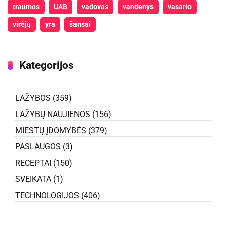
traumos
UAB
vadovas
vandenys
vasario
virėjų
yra
šansai
Kategorijos
LAŽYBOS
(359)
LAŽYBŲ NAUJIENOS
(156)
MIESTŲ ĮDOMYBĖS
(379)
PASLAUGOS
(3)
RECEPTAI
(150)
SVEIKATA
(1)
TECHNOLOGIJOS
(406)