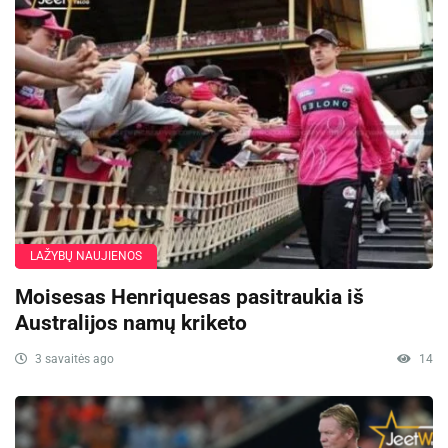
LAŽYBŲ NAUJIENOS
Moisesas Henriquesas pasitraukia iš
Australijos namų kriketo
3 savaitės ago
14