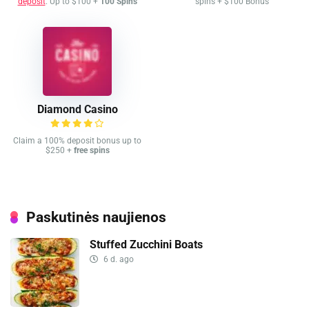
deposit
. Up to $100 +
100 Spins
spins + $100 Bonus
Diamond Casino
Claim a 100% deposit bonus up to
$250 +
free spins
Paskutinės naujienos
Stuffed Zucchini Boats
6 d. ago