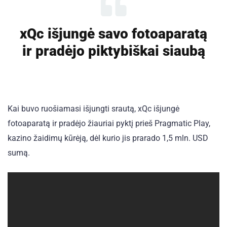
xQc išjungė savo fotoaparatą
ir pradėjo piktybiškai siaubą
Kai buvo ruošiamasi išjungti srautą, xQc išjungė
fotoaparatą ir pradėjo žiauriai pyktį prieš Pragmatic Play,
kazino žaidimų kūrėją, dėl kurio jis prarado 1,5 mln. USD
sumą.