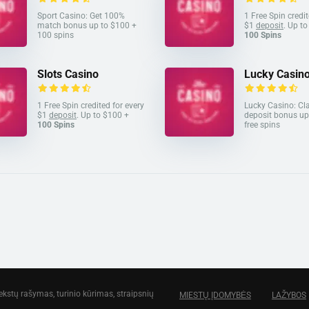
Sport Casino: Get 100%
1 Free Spin credit
match bonus up to $100 +
$1
deposit
. Up t
100 spins
100 Spins
Slots Casino
Lucky Casin
1 Free Spin credited for every
Lucky Casino: C
$1
deposit
. Up to $100 +
deposit bonus up
100 Spins
free spins
ų rašymas, turinio kūrimas, straipsnių
MIESTŲ ĮDOMYBĖS
LAŽYBOS