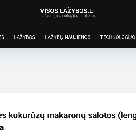
VISOS LAŽYBOS.LT
Lažybos, technologijos, naujienos
ĖS
LAŽYBOS
LAŽYBŲ NAUJIENOS
TECHNOLOGIJO
ės kukurūzų makaronų salotos (len
a