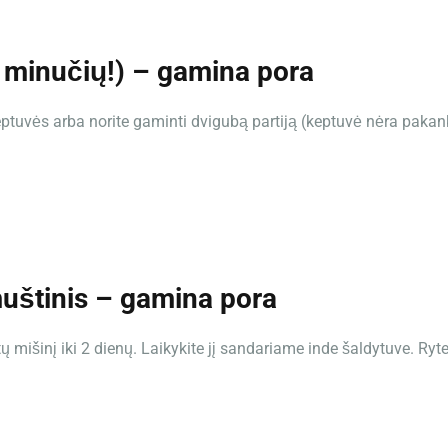
0 minučių!) – gamina pora
keptuvės arba norite gaminti dvigubą partiją (keptuvė nėra paka
uštinis – gamina pora
ų mišinį iki 2 dienų. Laikykite jį sandariame inde šaldytuve. Ryt