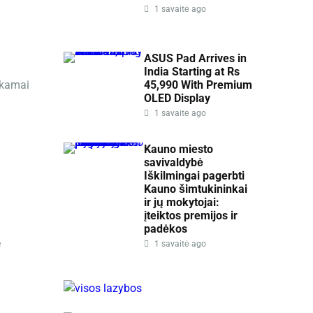
1 savaitė ago
ASUS Pad Arrives in
India Starting at Rs
nkamai
45,990 With Premium
OLED Display
1 savaitė ago
Kauno miesto
savivaldybė
Iškilmingai pagerbti
Kauno šimtukininkai
ir jų mokytojai:
įteiktos premijos ir
padėkos
e
1 savaitė ago