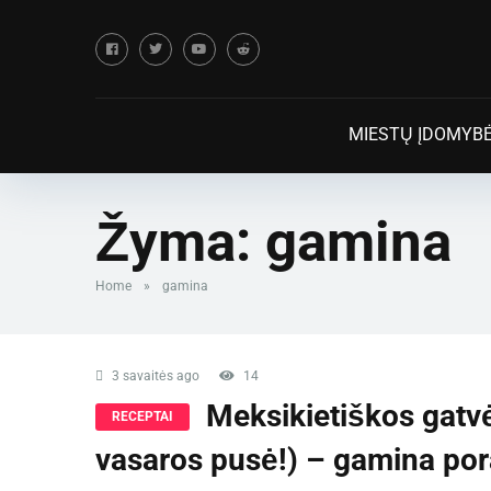
MIESTŲ ĮDOMYB
Žyma:
gamina
Home
»
gamina
3 savaitės ago
14
Meksikietiškos gatv
RECEPTAI
vasaros pusė!) – gamina por