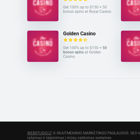
Get 100% up to $150 + 50
bonus spins at Royal Casino
Golden Casino
Get 100% up to $150 +
50
bonus spins
at Golden
Casino
WEBSTUDIO.LT
© SKAITMENINIO MARKETINGO PASLAUGOS. SEO tekst
rašymas ir talpinimas į mūsų valdomas svetaines.