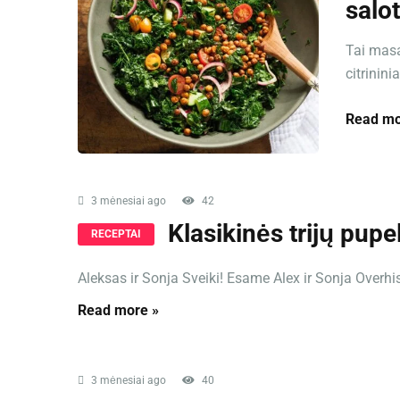
salo
Tai masa
citrinini
Read mo
3 mėnesiai ago
42
Klasikinės trijų pup
RECEPTAI
Aleksas ir Sonja Sveiki! Esame Alex ir Sonja Overhiser
Read more »
3 mėnesiai ago
40