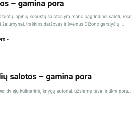
tos – gamina pora
žuotų lapinių kopūstų salotos yra mano pagrindinis salotų rece
ai žalumynai, traškios daržovės ir švelnus Dižono garstyčių ...
re »
elių salotos – gamina pora
, dviejų kulinarinių knygų autoriai, užsiėmę tėvai ir tikra pora, .