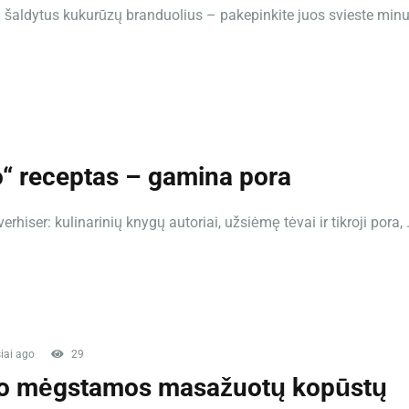
a šaldytus kukurūzų branduolius – pakepinkite juos svieste minu
o“ receptas – gamina pora
iser: kulinarinių knygų autoriai, užsiėmę tėvai ir tikroji pora, .
iai ago
29
 mėgstamos masažuotų kopūstų