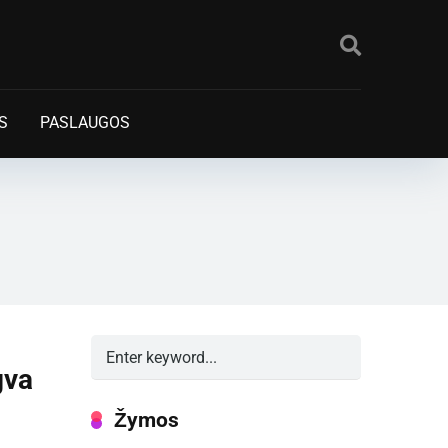
S
PASLAUGOS
gva
Žymos