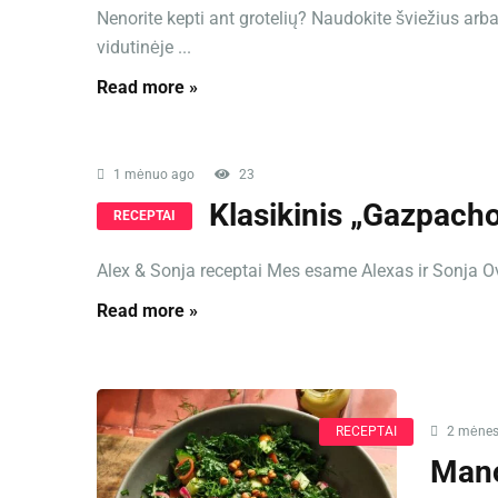
Nenorite kepti ant grotelių? Naudokite šviežius arb
vidutinėje ...
Read more »
1 mėnuo ago
23
Klasikinis „Gazpach
RECEPTAI
Alex & Sonja receptai Mes esame Alexas ir Sonja Overh
Read more »
RECEPTAI
2 mėnes
Mano