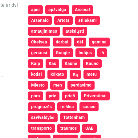
tę ar dvi
apie
apžvalga
Arsenal
Arsenalo
Arteta
atliekami
atnaujinimas
atsisiųsti
Chelsea
darbai
dėl
gamina
geriausi
Google
Indijos
iš
Kaip
Kas
Kaune
Kauno
kodai
kriketo
Ką
metu
..
Miesto
mėn
perdavimo
pora
prie
prieš
Priverstinai
prognozės
reiškia
sausio
savivaldybė
Tottenham
transporto
traumos
UAB