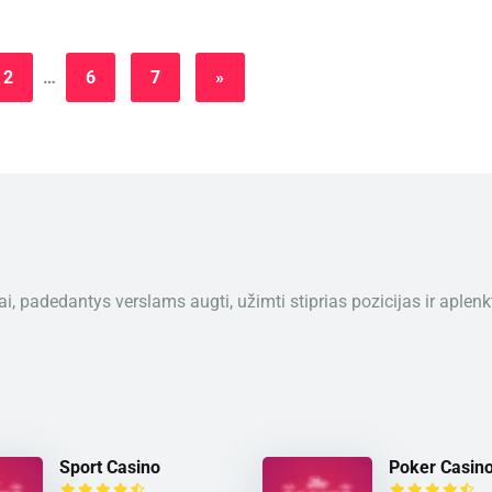
2
…
6
7
»
, padedantys verslams augti, užimti stiprias pozicijas ir aplenk
Sport Casino
Poker Casin