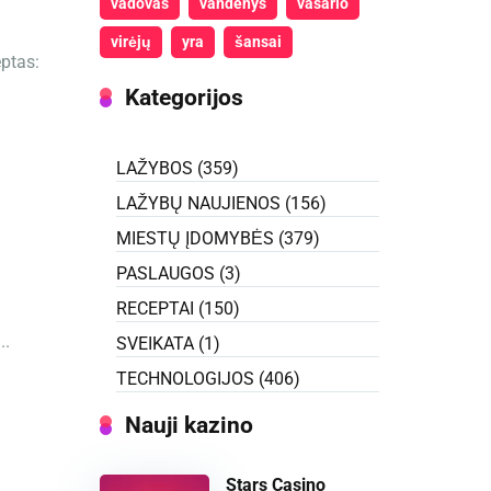
vadovas
vandenys
vasario
virėjų
yra
šansai
ptas:
Kategorijos
LAŽYBOS
(359)
LAŽYBŲ NAUJIENOS
(156)
MIESTŲ ĮDOMYBĖS
(379)
PASLAUGOS
(3)
RECEPTAI
(150)
..
SVEIKATA
(1)
TECHNOLOGIJOS
(406)
Nauji kazino
Stars Casino