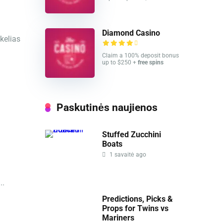
Diamond Casino
 kelias
Claim a 100% deposit bonus
up to $250 +
free spins
Paskutinės naujienos
Stuffed Zucchini
Boats
1 savaitė ago
..
Predictions, Picks &
Props for Twins vs
Mariners