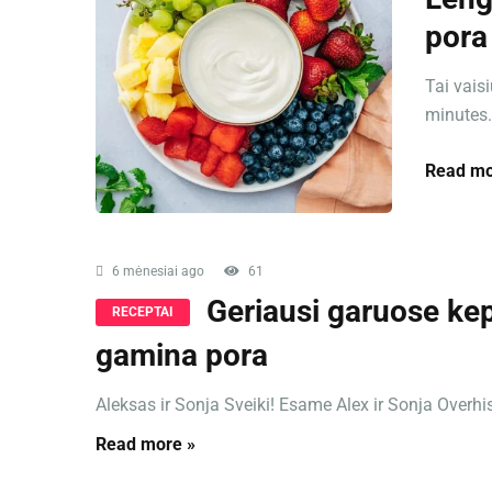
pora
Tai vais
minutes. 
Read mo
6 mėnesiai ago
61
Geriausi garuose kep
RECEPTAI
gamina pora
Aleksas ir Sonja Sveiki! Esame Alex ir Sonja Overhiser
Read more »