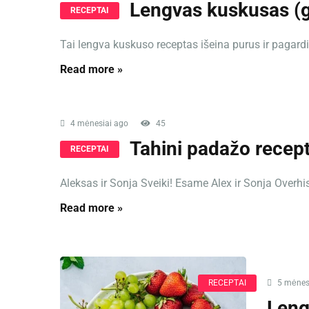
Lengvas kuskusas (g
RECEPTAI
Tai lengva kuskuso receptas išeina purus ir pagardina
Read more »
4 mėnesiai ago
45
Tahini padažo recep
RECEPTAI
Aleksas ir Sonja Sveiki! Esame Alex ir Sonja Overhiser
Read more »
RECEPTAI
5 mėnes
Leng