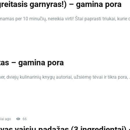
reitasis garnyras!) – gamina pora
mas per 10 minučių, nereikia virti! Štai paprasti triukai, kurie d
tas – gamina pora
, dviejų kulinarinių knygų autoriai, užsiėmę tėvai ir tikra pora, .
iai ago
66
vas vaisių padažas (3 ingredientai)