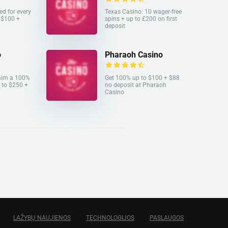
ed for every
Texas Casino: 10 wager-free
o $100 +
spins + up to £200 on first
deposit
o
Pharaoh Casino
laim a 100%
Get 100% up to $100 + $88
 to $250 +
no deposit at Pharaoh
Casino
LAŽYBŲ NAUJIENOS
TECHNOLOGIJOS
PASLAUGOS