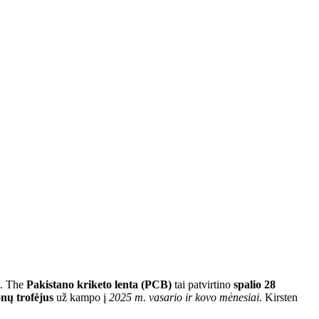
o. The
Pakistano kriketo lenta (PCB)
tai patvirtino
spalio 28
ų trofėjus
už kampo į
2025 m. vasario ir kovo mėnesiai
. Kirsten