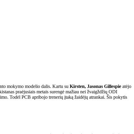
linto mokymo modelio dalis. Kartu su
Kirsten, Jasonas Gillespie
atėjo
kistanas praėjusiais metais surengė mažiau nei žvaigždžių ODI
imo. Todėl PCB apribojo trenerių įtaką žaidėjų atrankai. Šis pokytis