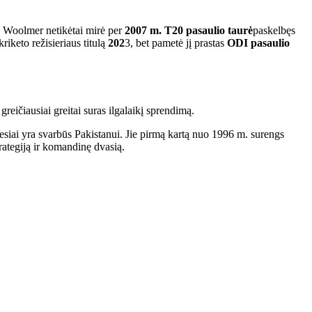
b Woolmer netikėtai mirė per
2007 m. T20 pasaulio taurė
paskelbęs
riketo režisieriaus titulą
202
3, bet pametė jį prastas
ODI pasaulio
reičiausiai greitai suras ilgalaikį sprendimą.
nesiai yra svarbūs Pakistanui. Jie pirmą kartą nuo 1996 m. surengs
rategiją ir komandinę dvasią.