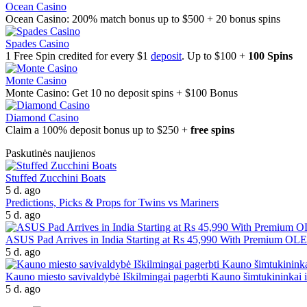
Ocean Casino
Ocean Casino: 200% match bonus up to $500 + 20 bonus spins
Spades Casino
1 Free Spin credited for every $1
deposit
. Up to $100 +
100 Spins
Monte Casino
Monte Casino: Get 10 no deposit spins + $100 Bonus
Diamond Casino
Claim a 100% deposit bonus up to $250 +
free spins
Paskutinės naujienos
Stuffed Zucchini Boats
5 d. ago
Predictions, Picks & Props for Twins vs Mariners
5 d. ago
ASUS Pad Arrives in India Starting at Rs 45,990 With Premium OL
5 d. ago
Kauno miesto savivaldybė Iškilmingai pagerbti Kauno šimtukininkai ir
5 d. ago