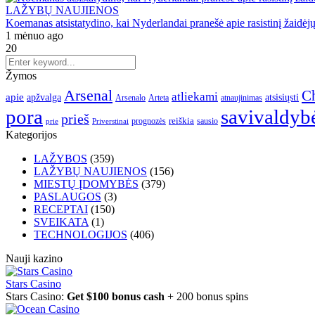
LAŽYBŲ NAUJIENOS
Koemanas atsistatydino, kai Nyderlandai pranešė apie rasistinį žaidė
1 mėnuo ago
20
Žymos
Arsenal
Ch
atliekami
apie
apžvalga
atsisiųsti
Arsenalo
Arteta
atnaujinimas
pora
savivaldyb
prieš
reiškia
prognozės
sausio
Priverstinai
prie
Kategorijos
LAŽYBOS
(359)
LAŽYBŲ NAUJIENOS
(156)
MIESTŲ ĮDOMYBĖS
(379)
PASLAUGOS
(3)
RECEPTAI
(150)
SVEIKATA
(1)
TECHNOLOGIJOS
(406)
Nauji kazino
Stars Casino
Stars Casino:
Get $100 bonus cash
+ 200 bonus spins