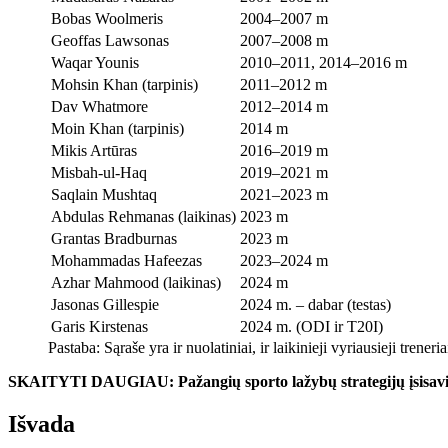
Bobas Woolmeris
2004–2007 m
Geoffas Lawsonas
2007–2008 m
Waqar Younis
2010–2011, 2014–2016 m
Mohsin Khan (tarpinis)
2011–2012 m
Dav Whatmore
2012–2014 m
Moin Khan (tarpinis)
2014 m
Mikis Artūras
2016–2019 m
Misbah-ul-Haq
2019–2021 m
Saqlain Mushtaq
2021–2023 m
Abdulas Rehmanas (laikinas)
2023 m
Grantas Bradburnas
2023 m
Mohammadas Hafeezas
2023–2024 m
Azhar Mahmood (laikinas)
2024 m
Jasonas Gillespie
2024 m. – dabar (testas)
Garis Kirstenas
2024 m. (ODI ir T20I)
Pastaba: Sąraše yra ir nuolatiniai, ir laikinieji vyriausieji treneri
SKAITYTI DAUGIAU: Pažangių sporto lažybų strategijų įsisav
Išvada