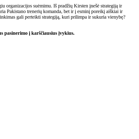
giu organizacijos suėmimu. Iš pradžių Kirsten įnešė strategiją ir
ria Pakistano trenerių komanda, bet ir į esminį poreikį aiškiai ir
kimas gali perteikti strategiją, kuri prilimpa ir sukuria vienybę?
s pasinerimo į karščiausius įvykius.