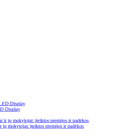
ED Display
 jų mokytojai: įteiktos premijos ir padėkos