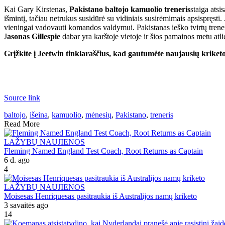
Kai Gary Kirstenas,
Pakistano baltojo kamuolio treneris
staiga atsi
išmintį, tačiau netrukus susidūrė su vidiniais susirėmimais apsispręsti.
vieningai vadovauti komandos valdymui. Pakistanas ieško tvirtų trenerių
J
asonas Gillespie
dabar yra karštoje vietoje ir šios pamainos metu atli
Grįžkite į Jeetwin tinklaraščius, kad gautumėte naujausių kriketo
Source link
baltojo
,
išeina
,
kamuolio
,
mėnesių
,
Pakistano
,
treneris
Read More
LAŽYBŲ NAUJIENOS
Fleming Named England Test Coach, Root Returns as Captain
6 d. ago
4
LAŽYBŲ NAUJIENOS
Moisesas Henriquesas pasitraukia iš Australijos namų kriketo
3 savaitės ago
14