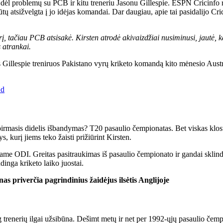
o dėl problemų su PCB ir kitu treneriu Jasonu Gillespie. ESPN Cricinfo 
tų atsižvelgta į jo idėjas komandai. Dar daugiau, apie tai pasidalijo Cr
į, tačiau PCB atsisakė. Kirsten atrodė akivaizdžiai nusiminusi, jautė, k
 atrankai.
 Gillespie treniruos Pakistano vyrų kriketo komandą kito mėnesio Austra
 d
irmasis didelis išbandymas? T20 pasaulio čempionatas. Bet viskas klostės
, kurį jiems teko žaisti prižiūrint Kirsten.
name ODI. Greitas pasitraukimas iš pasaulio čempionato ir gandai sklinda
dinga kriketo laiko juostai.
iverčia pagrindinius žaidėjus ilsėtis Anglijoje
trenerių ilgai užsibūna. Dešimt metų ir net per 1992-ųjų pasaulio čem