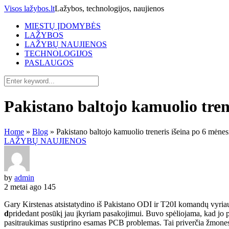
Visos lažybos.lt
Lažybos, technologijos, naujienos
MIESTŲ ĮDOMYBĖS
LAŽYBOS
LAŽYBŲ NAUJIENOS
TECHNOLOGIJOS
PASLAUGOS
Pakistano baltojo kamuolio tren
Home
»
Blog
»
Pakistano baltojo kamuolio treneris išeina po 6 mėnes
LAŽYBŲ NAUJIENOS
by
admin
2 metai ago
145
Gary Kirstenas atsistatydino iš Pakistano ODI ir T20I komandų vyriau
d
pridedant posūkį jau įkyriam pasakojimui. Buvo spėliojama, kad jo p
pasitraukimas sustiprino esamas PCB problemas. Tai priverčia žmones 