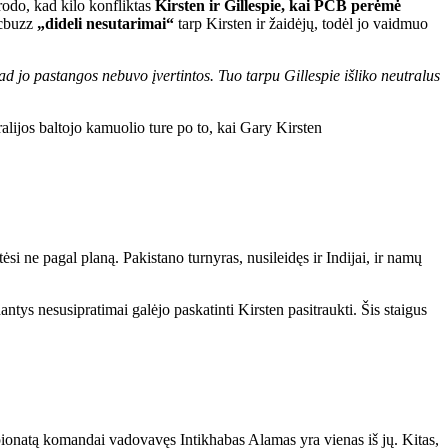
rodo, kad kilo konfliktas
Kirsten ir Gillespie, kai PCB perėmė
icbuzz
„dideli nesutarimai“
tarp Kirsten ir žaidėjų, todėl jo vaidmuo
ad jo pastangos nebuvo įvertintos. Tuo tarpu Gillespie išliko neutralus
lijos baltojo kamuolio ture po to, kai Gary Kirsten
i ne pagal planą. Pakistano turnyras, nusileidęs ir Indijai, ir namų
ntys nesusipratimai galėjo paskatinti Kirsten pasitraukti. Šis staigus
pionatą komandai vadovavęs Intikhabas Alamas yra vienas iš jų. Kitas,