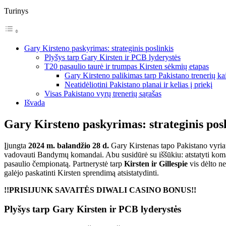
Turinys
Gary Kirsteno paskyrimas: strateginis poslinkis
Plyšys tarp Gary Kirsten ir PCB lyderystės
T20 pasaulio taurė ir trumpas Kirsten sėkmių etapas
Gary Kirsteno palikimas tarp Pakistano trenerių ka
Neatidėliotini Pakistano planai ir kelias į priekį
Visas Pakistano vyrų trenerių sąrašas
Išvada
Gary Kirsteno paskyrimas: strateginis posl
Įjungta
2024 m. balandžio 28 d.
Gary Kirstenas tapo Pakistano vyria
vadovauti Bandymų komandai. Abu susidūrė su iššūkiu: atstatyti koman
pasaulio čempionatą. Partnerystė tarp
Kirsten ir Gillespie
vis dėlto n
galėjo paskatinti Kirsten sprendimą atsistatydinti.
!!PRISIJUNK SAVAITĖS DIWALI CASINO BONUS!!
Plyšys tarp Gary Kirsten ir PCB lyderystės