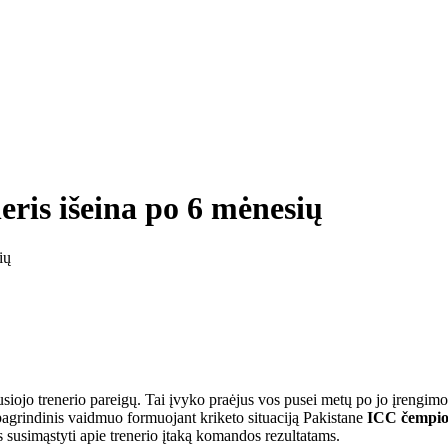
eris išeina po 6 mėnesių
ių
siojo trenerio pareigų. Tai įvyko praėjus vos pusei metų po jo įrengim
agrindinis vaidmuo formuojant kriketo situaciją Pakistane
ICC čempion
susimąstyti apie trenerio įtaką komandos rezultatams.