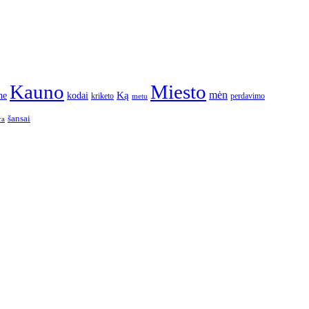
Kauno
Miesto
Ką
mėn
ne
kodai
kriketo
perdavimo
metu
šansai
ra