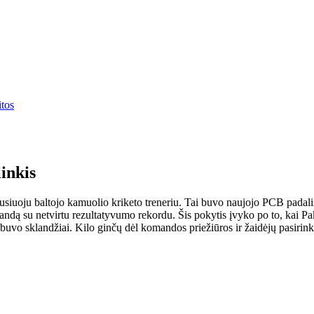
itos
inkis
usiuoju baltojo kamuolio kriketo treneriu. Tai buvo naujojo PCB pada
dą su netvirtu rezultatyvumo rekordu. Šis pokytis įvyko po to, kai Pa
ebuvo sklandžiai. Kilo ginčų dėl komandos priežiūros ir žaidėjų pasirink