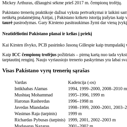
Mickey Arthuras, džiaugėsi sėkme prieš 2017 m. čempionų trofėjų.
Pakistano trenerių praktikoje dažnai vyksta pertvarkymai ir laikini s
netikėtą pralaimėjimą Airijai, į Pakistano kriketo istoriją įrašytas kai
taurė
pasirodymas. Gary Kirsteno pasitraukimas žymi dar vieną įvykį ši
Neatidėliotini Pakistano planai ir kelias į priekį
Kai Kirsten išvyko, PCB pasirinko Jasoną Gillespie kaip trumpalaikį vyr
Kaip
ICC čempionų trofėjus
požiūriais – pirmą kartą nuo tada vykst
tarptautinį renginį. Naujo vyriausiojo trenerio paskyrimas yra labai s
Visas Pakistano vyrų trenerių sąrašas
Vardas
Kadencija (-os)
Intikhabas Alamas
1994, 1999–2000, 2008–2010 m
Mushtaq Mohammad
1995–1996, 1999 m
Haronas Rasheedas
1996–1998 m
Javedas Miandadas
1998–1999, 2000–2001, 2003–2
Wasimas Raja (tarpinis)
1999 m
Richardas Pybusas (tarpinis)
1999, 2001, 2002–2003 m
Mudasaras Nazaras
2001–2002 m