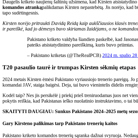
Daugelis kriketo naujienų šaltinių užsimena, kad Kirsten atsistatydin
komandos atranką
palikdamas Kirsten nepastebėtą. Jis norėjo, kad bū
tapo sudėtingesnis.
Kirsten norėjo pritraukti Davidą Reidą kaip aukščiausios klasės trener
ir pareiškė, kad jo dėmesys buvo skiriamas žaidėjams, o ne komandos
Pakistano kriketo valdyba šiandien paskelbė, kad Jasonas
pateiks atsistatydinimo pareiškimą, kuris buvo priimtas.
– Pakistano kriketas (@TheRealPCB)
2024 m. spalio 28
T20 pasaulio taurė ir trumpas Kirsten sėkmių etapas
2024 metais Kirsten ėmėsi Pakistano vyriausiojo trenerio pareigų. Jo p
komandai JAV, staiga baigėsi. Deja, tai buvo vienintelis didelis renginys
Kodėl taip? Nes jis persikėlė į priekį prieš treniruodamas juos net vie
pokytis reiškia, kad Pakistanas ieško nuolatinio instruktavimo, o tai bū
SKAITYTI DAUGIAU: Sunkus Pakistano 2024–2025 metų sezonas pr
Gary Kirsteno palikimas tarp Pakistano trenerių kaitos
Pakistano kriketo komandos trenerių sąranka dažnai svyruoja. Nedaug 