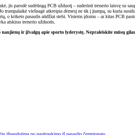
sakė, jis parodė sudėtingą PCB užduotį – suderinti trenerio laisvę su sau
 Jo trumpalaikė viešnagė atkreipia dėmesį ne tik į įtampą, su kuria susidu
, o kriketo pasaulis atidžiai stebi. Visiems įdomu – ar kitas PCB pasirin
eka atskiras trenerio užduotis.
 naujienų ir įžvalgų apie sporto lyderystę. Nepraleiskite mūsų gilau