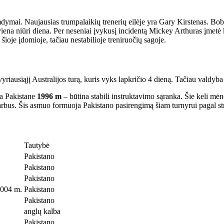
amdymai. Naujausias trumpalaikių trenerių eilėje yra Gary Kirstenas. Bo
p viena niūri diena. Per neseniai įvykusį incidentą Mickey Arthuras įmetė k
oje įdomioje, tačiau nestabilioje treniruočių sagoje.
iausiąjį Australijos turą, kuris vyks lapkričio 4 dieną. Tačiau valdyba g
a Pakistane
1996 m
– būtina stabili instruktavimo sąranka. Šie keli mė
varbus. Šis asmuo formuoja Pakistano pasirengimą šiam turnyrui pagal st
Tautybė
Pakistano
Pakistano
Pakistano
004 m.
Pakistano
Pakistano
anglų kalba
Pakistano