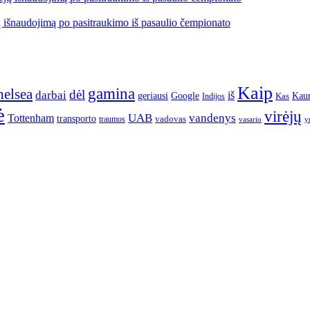
jų išnaudojimą po pasitraukimo iš pasaulio čempionato
Kaip
gamina
elsea
dėl
darbai
iš
geriausi
Google
Kau
Kas
Indijos
ė
virėjų
UAB
vandenys
Tottenham
transporto
traumos
vadovas
vasario
y