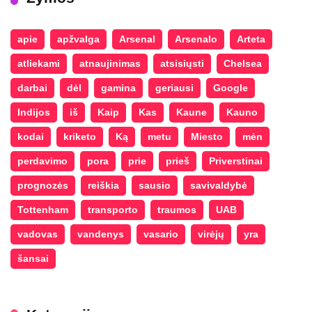
apie
apžvalga
Arsenal
Arsenalo
Arteta
atliekami
atnaujinimas
atsisiųsti
Chelsea
darbai
dėl
gamina
geriausi
Google
Indijos
iš
Kaip
Kas
Kaune
Kauno
kodai
kriketo
Ką
metu
Miesto
mėn
perdavimo
pora
prie
prieš
Priverstinai
prognozės
reiškia
sausio
savivaldybė
Tottenham
transporto
traumos
UAB
vadovas
vandenys
vasario
virėjų
yra
šansai