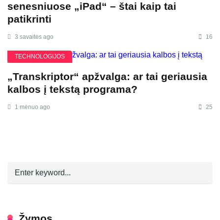
senesniuose „iPad“ – štai kaip tai
patikrinti
3 savaitės ago
16
TECHNOLOGIJOS
„Transkriptor“ apžvalga: ar tai geriausia
kalbos į tekstą programa?
1 mėnuo ago
25
Žymos