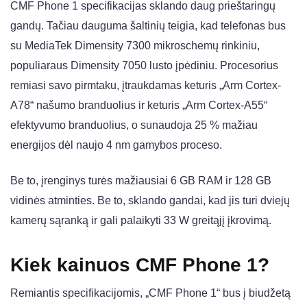
CMF Phone 1 specifikacijas sklando daug prieštaringų
gandų. Tačiau dauguma šaltinių teigia, kad telefonas bus
su MediaTek Dimensity 7300 mikroschemų rinkiniu,
populiaraus Dimensity 7050 lusto įpėdiniu. Procesorius
remiasi savo pirmtaku, įtraukdamas keturis „Arm Cortex-
A78“ našumo branduolius ir keturis „Arm Cortex-A55“
efektyvumo branduolius, o sunaudoja 25 % mažiau
energijos dėl naujo 4 nm gamybos proceso.
Be to, įrenginys turės mažiausiai 6 GB RAM ir 128 GB
vidinės atminties. Be to, sklando gandai, kad jis turi dviejų
kamerų sąranką ir gali palaikyti 33 W greitąjį įkrovimą.
Kiek kainuos CMF Phone 1?
Remiantis specifikacijomis, „CMF Phone 1“ bus į biudžetą