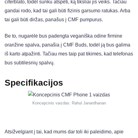
ciferblato, todėl sunku atspėti, ką tiksliai jis veiks. Tačiau
gandai rodo, kad tai gali būti fizinis garsumo ratukas. Arba
tai gali būti diržas, panašus į CMF pumpurus.
Be to, nugarėlė bus padengta veganiška odine firmine
oranžine spalva, panašia į CMF Buds, todėl ją bus galima
iš karto atpažinti. Tačiau mes taip pat tikimės, kad telefonas
bus subtilesnių spalvų.
Specifikacijos
Koncepcinis vaizdas: Rahul Janardhanan
Atsižvelgiant į tai, kad mums dar toli iki paleidimo, apie