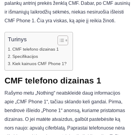
palankų antrinį prekės ženklą CMF. Dabar, po CMF ausinių
ir išmaniųjų laikrodžių sėkmės, niekas nesiruošia išleisti
CMF Phone 1. Čia yra viskas, ką apie jį reikia žinoti.
Turinys
CMF telefono dizainas 1
Specifikacijos
Kiek kainuos CMF Phone 1?
CMF telefono dizainas 1
Rašymo metu „Nothing“ neatskleidė daug informacijos
apie „CMF Phone 1“, tačiau sklando keli gandai. Pirma,
bendrovė išleido „Phone 1“ anonsą, kuriame pristatomas
dizainas. O jei matėte atvaizdus, ​​galbūt pastebėsite ką
nors naujo: apvalų ciferblatą. Paprastai telefonuose nėra