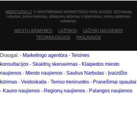
WEBSTUDIO.LT
© SKAITMENINIO MARKETINGO PASLAUGOS. SEO tekstų
rašymas, turinio kūrimas, straipsnių rašymas ir talpinimas į mūsų valdomas
svetaines.
MIESTŲ ĮDOMYBĖS
LAŽYBOS
LAŽYBŲ NAUJIENOS
TECHNOLOGIJOS
PASLAUGOS
Draugai: -
Marketingo agentūra
-
Teisinės
konsultacijos
-
Skaidrių skenavimas
-
Klaipedos miesto
naujienos
-
Miesto naujienos
-
Saulius Narbutas
-
Įvaizdžio
kūrimas
-
Veidoskaita
-
Teniso treniruotės
- Pranešimai spaudai
-
Kauno naujienos
-
Regionų naujienos
-
Palangos naujienos