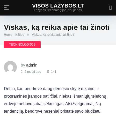
VISOS LAŽYBOS.LT
Lažybos, technologijos, naujienos
Viskas, ką reikia apie tai žinoti
Home
»
Blog
»
Viskas, ką reikia apie tai žinoti
TECHNOLOGIJOS
by
admin
2 metai ago
141
Dėl to, kad bendrovė daug dėmesio skyrė dizainui ir
programinės įrangos patirčiai, niekas išmaniųjų telefonų
erdvėje nebuvo labai sėkmingas. Atsižvelgdama į šią
tendenciją, bendrovė neseniai pristatė savo biudžetui