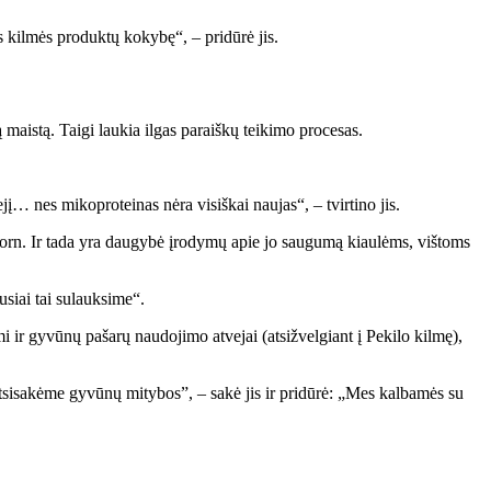
s kilmės produktų kokybę“, – pridūrė jis.
 maistą. Taigi laukia ilgas paraiškų teikimo procesas.
jį… nes mikoproteinas nėra visiškai naujas“, – tvirtino jis.
a Quorn. Ir tada yra daugybė įrodymų apie jo saugumą kiaulėms, vištoms
usiai tai sulauksime“.
omi ir gyvūnų pašarų naudojimo atvejai (atsižvelgiant į Pekilo kilmę),
neatsisakėme gyvūnų mitybos”, – sakė jis ir pridūrė: „Mes kalbamės su