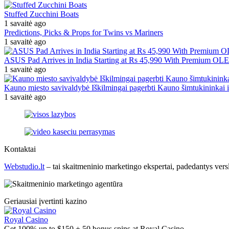
Stuffed Zucchini Boats
1 savaitė ago
Predictions, Picks & Props for Twins vs Mariners
1 savaitė ago
ASUS Pad Arrives in India Starting at Rs 45,990 With Premium OL
1 savaitė ago
Kauno miesto savivaldybė Iškilmingai pagerbti Kauno šimtukininkai ir
1 savaitė ago
Kontaktai
Webstudio.lt
– tai skaitmeninio marketingo ekspertai, padedantys versla
Geriausiai įvertinti kazino
Royal Casino
Get 100% up to $150 + 50 bonus spins at Royal Casino