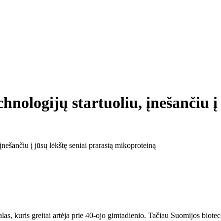
hnologijų startuoliu, įnešančiu į 
įnešančiu į jūsų lėkštę seniai prarastą mikoproteiną
as, kuris greitai artėja prie 40-ojo gimtadienio. Tačiau Suomijos biotech