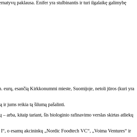
ernatyvų paklausa. Enifer yra stulbinantis ir turi ilgalaikę galimybę
n. eurų, esančią Kirkkonummi mieste, Suomijoje, netoli jūros (kuri yra
ir jums reikia tą šilumą pašalinti.
arba, kitaip tariant, šis biologinio rafinavimo verslas skirtas atliekų
nd I“, o esamų akcininkų „Nordic Foodtech VC“, „Voima Ventures“ ir