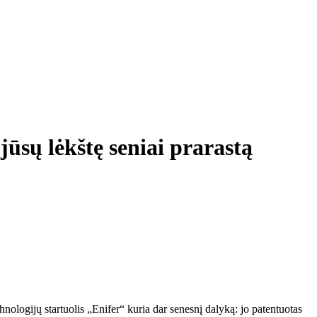
jūsų lėkštę seniai prarastą
nologijų startuolis „Enifer“ kuria dar senesnį dalyką: jo patentuotas