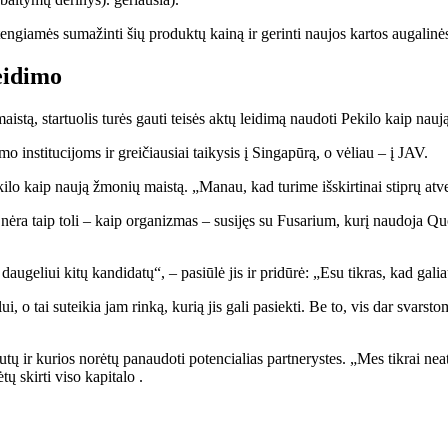
stengiamės sumažinti šių produktų kainą ir gerinti naujos kartos augalinė
eidimo
stą, startuolis turės gauti teisės aktų leidimą naudoti Pekilo kaip naują
mo institucijoms ir greičiausiai taikysis į Singapūrą, o vėliau – į JAV.
ekilo kaip naują žmonių maistą. „Manau, kad turime išskirtinai stiprų atve
 tai nėra taip toli – kaip organizmas – susijęs su Fusarium, kurį naudoj
ugeliui kitų kandidatų“, – pasiūlė jis ir pridūrė: „Esu tikras, kad galia
i, o tai suteikia jam rinką, kurią jis gali pasiekti. Be to, vis dar svarst
rautų ir kurios norėtų panaudoti potencialias partnerystes. „Mes tikrai 
skirti viso kapitalo .