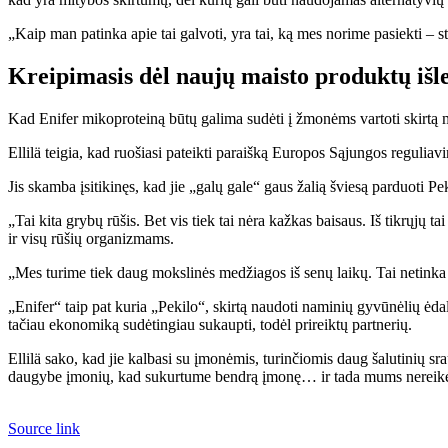
„Kaip man patinka apie tai galvoti, yra tai, ką mes norime pasiekti – 
Kreipimasis dėl naujų maisto produktų išl
Kad Enifer mikoproteiną būtų galima sudėti į žmonėms vartoti skirtą mai
Ellilä teigia, kad ruošiasi pateikti paraišką Europos Sąjungos reguliavi
Jis skamba įsitikinęs, kad jie „galų gale“ gaus žalią šviesą parduoti P
„Tai kita grybų rūšis. Bet vis tiek tai nėra kažkas baisaus. Iš tikrųjų
ir visų rūšių organizmams.
„Mes turime tiek daug mokslinės medžiagos iš senų laikų. Tai netinka da
„Enifer“ taip pat kuria „Pekilo“, skirtą naudoti naminių gyvūnėlių ėdalu
tačiau ekonomiką sudėtingiau sukaupti, todėl prireiktų partnerių.
Ellilä sako, kad jie kalbasi su įmonėmis, turinčiomis daug šalutinių s
daugybe įmonių, kad sukurtume bendrą įmonę… ir tada mums nereikėtų 
Source link