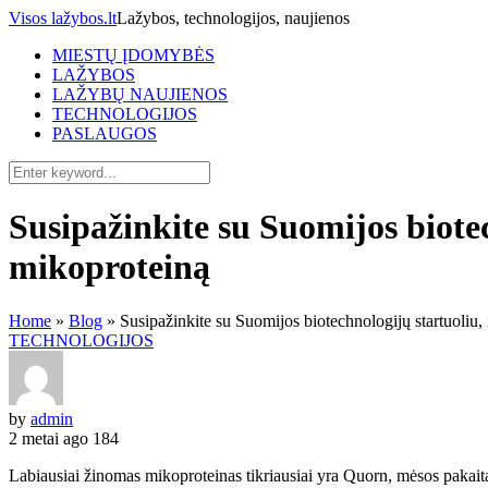
Visos lažybos.lt
Lažybos, technologijos, naujienos
MIESTŲ ĮDOMYBĖS
LAŽYBOS
LAŽYBŲ NAUJIENOS
TECHNOLOGIJOS
PASLAUGOS
Susipažinkite su Suomijos biotec
mikoproteiną
Home
»
Blog
»
Susipažinkite su Suomijos biotechnologijų startuoliu, 
TECHNOLOGIJOS
by
admin
2 metai ago
184
Labiausiai žinomas mikoproteinas tikriausiai yra Quorn, mėsos pakaital