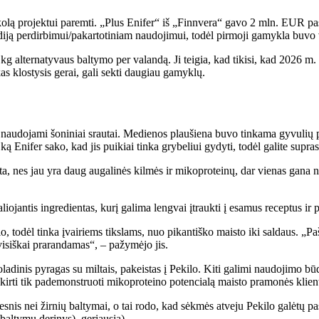
lą projektui paremti. „Plus Enifer“ iš „Finnvera“ gavo 2 mln. EUR pask
iją perdirbimui/pakartotiniam naudojimui, todėl pirmoji gamykla buvo 
alternatyvaus baltymo per valandą. Ji teigia, kad tikisi, kad 2026 m. gal
s klostysis gerai, gali sekti daugiau gamyklų.
 naudojami šoniniai srautai. Medienos plaušiena buvo tinkama gyvulių pa
ką Enifer sako, kad jis puikiai tinka grybeliui gydyti, todėl galite supras
ta, nes jau yra daug augalinės kilmės ir mikoproteinų, dar vienas gana na
aliojantis ingredientas, kurį galima lengvai įtraukti į esamus receptus i
nio, todėl tinka įvairiems tikslams, nuo pikantiško maisto iki saldaus. 
 visiškai prarandamas“, – pažymėjo jis.
adinis pyragas su miltais, pakeistas į Pekilo. Kiti galimi naudojimo būdai 
 skirti tik pademonstruoti mikoproteino potencialą maisto pramonės klie
nis nei žirnių baltymai, o tai rodo, kad sėkmės atveju Pekilo galėtų pas
baltymų derinys). geriausia).