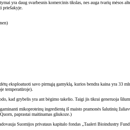
baltymai yra daug svarbesnis komercinis tikslas, nes auga tvarių mėsos alt
i priešakyje.
inen)
pradėtų eksploatuoti savo pirmąją gamyklą, kurios bendra kaina yra 33 ml
je temperatūroje).
o, kad grybelis yra ant bėgimo takelio. Taigi jis tikrai generuoja šilumą 
minanti mikoproteinų ingredientą iš maisto pramonės šalutinių žaliavų – 
 Quorn, paprastai maitinamas gliukoze.)
vadovauja Suomijos privataus kapitalo fondas „Taaleri Bioindustry Fu