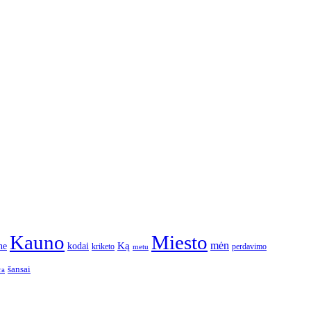
Kauno
Miesto
Ką
mėn
ne
kodai
kriketo
perdavimo
metu
šansai
ra