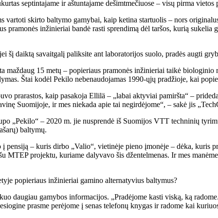
ukurtas septintajame ir aštuntajame dešimtmečiuose – visų pirma vietos
vartoti skirto baltymo gamybai, kaip ketina startuolis – nors origina
aus pramonės inžinieriai bandė rasti sprendimą dėl taršos, kurią sukelia
i šį daiktą savaitgalį paliksite ant laboratorijos suolo, pradės augti gryb
maždaug 15 metų – popieriaus pramonės inžinieriai taikė biologinio ra
alymas. Štai kodėl Pekilo nebenaudojamas 1990-ųjų pradžioje, kai popie
uvo prarastos, kaip pasakoja Ellilä – „labai aktyviai pamiršta“ – pridedan
vinę Suomijoje, ir mes niekada apie tai negirdėjome“, – sakė jis „TechC
lupo „Pekilo“ – 2020 m. jie nusprendė iš Suomijos VTT techninių tyrimų c
pašarų) baltymų.
jo į pensiją – kuris dirbo „Valio“, vietinėje pieno įmonėje – dėka, kuris 
iešu MTEP projektu, kuriame dalyvavo šis džentelmenas. Ir mes manėme, 
tyje popieriaus inžinieriai gamino alternatyvius baltymus?
 kuo daugiau gamybos informacijos. „Pradėjome kasti viską, ką radome. V
tiesiogine prasme perėjome į senas telefonų knygas ir radome kai kuriuos