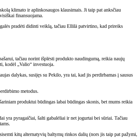
olą klimato ir aplinkosaugos klausimais. Ji taip pat anksčiau
visiškai finansuojama.
ės pradėti didinti veiklą, tačiau Ellilä patvirtino, kad prireiks
šarui, tačiau norint išplėsti produkto naudingumą, reikia naujų
ti, kodėl „Valio“ investuoja.
ujas dalykas, susijęs su Pekilo, yra tai, kad jis perdirbamas į sausus
r perdirbimo metodus.
„Pašariniam produktui būdingas labai būdingas skonis, bet mums reikia
yra pyragaičiai, šalti gabalėliai ir net jogurtai bei sūriai. Tačiau
ntams.
isemti kitų alternatyvių baltymų rinkos dalių (nors jis taip pat pažymi,