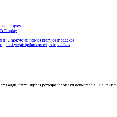
ED Display
 jų mokytojai: įteiktos premijos ir padėkos
ms augti, užimti stiprias pozicijas ir aplenkti konkurentus. Dėl reklamos