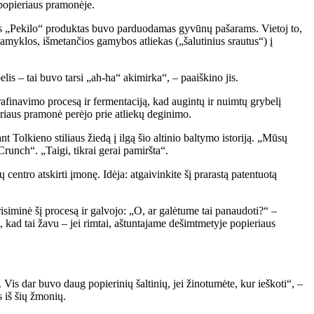
 popieriaus pramonėje.
lus „Pekilo“ produktas buvo parduodamas gyvūnų pašarams. Vietoj to,
 gamyklos, išmetančios gamybos atliekas („šalutinius srautus“) į
elis – tai buvo tarsi „ah-ha“ akimirka“, – paaiškino jis.
finavimo procesą ir fermentaciją, kad augintų ir nuimtų grybelį
riaus pramonė perėjo prie atliekų deginimo.
t Tolkieno stiliaus žiedą į ilgą šio altinio baltymo istoriją. „Mūsų
runch“. „Taigi, tikrai gerai pamiršta“.
entro atskirti įmonę. Idėja: atgaivinkite šį prarastą patentuotą
prisiminė šį procesą ir galvojo: „O, ar galėtume tai panaudoti?“ –
kad tai žavu – jei rimtai, aštuntajame dešimtmetyje popieriaus
is dar buvo daug popierinių šaltinių, jei žinotumėte, kur ieškoti“, –
 iš šių žmonių.