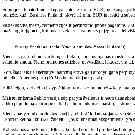
Suomijos klimato fondas taip pat suteikė 7 mln. EUR jaunesniąją pasko
pranešė, kad „Business Finland“ skyrė 12 mln. EUR investicijų subsid
Pasiekus visą mastą, fermentacijos ir perdirbimo įmonė pagamins 500 kg 
maždaug trejų metų, kol bus pasiekti visi gamybos pajėgumai. Jei viska
Pirmoji Pekilo gamykla (Vaizdo kreditas: Anssi Rantasalo)
Vienas iš pagrindinių skirtumų su Pekilo, kai naudojamas maistui, yra
šalutinių srautų. Pieno pramonės atliekos, pavyzdžiui, laktozė, yra tai, 
Nors šiais laikais alternatyvi baltymų erdvė gali atrodyti gana perpildy
miltelius (nuėmus grybą išdžiovinti naudojami garai). .
Ellilä teigia, kad dėl to jis ypač įdomus maisto pramonei – kaip ilgai g
Maistui tinkama Pekilo versija taip pat yra švelnaus ir neutralaus sko
atlikti papildomą apdorojimą, kad jis būtų tinkamas maistui, ir skonis
Vienas pavyzdinis produktas, kurį jis mini, siūlo lankytojams, yra šokol
„Enifer“ ketina likti B2B žaidėju – jos kulinariniai eksperimentai yra
Kalbėdamas apie kainas, Ellilä sako, kad nori, kad produktas būtų piges
kad yra mitybos skirtumų, dėl kurių gali būti naudojamas alternatyvių 