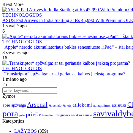
Read More
TECHNOLOGIJOS
ASUS Pad Arrives in India Starting at Rs 45,990 With Premium OL
1 savaitė ago
6
TECHNOLOGIJOS
„Apple“ nerodo akumuliatoriaus būklės senesniuose „iPad“ – štai kaip 
3 savaitės ago
16
TECHNOLOGIJOS
„Transkriptor“ apžvalga: ar tai geriausia kalbos į tekstą programa?
1 mėnuo ago
25
Žymos
Arsenal
Ch
atliekami
apie
apžvalga
atsisiųsti
Arsenalo
Arteta
atnaujinimas
pora
savivaldyb
prieš
reiškia
prognozės
sausio
Priverstinai
prie
Kategorijos
LAŽYBOS
(359)