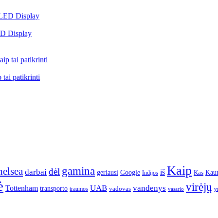
ED Display
tai patikrinti
Kaip
gamina
elsea
dėl
darbai
iš
geriausi
Google
Kau
Kas
Indijos
ė
virėjų
UAB
vandenys
Tottenham
transporto
traumos
vadovas
vasario
y