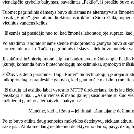
vienaląsčio grybelio baltymas, pavadintas „Pekilo“, iš pradžių buvo s
Tuomet pagrindinis dėmesys buvo skiriamas ne alternatyvaus žmonėms 
pasak „Enifer“ generalinio direktoriaus ir įkūrėjo Simo Ellilä, popieri
vietinius vandens kelius.
„Iš esmės tai prasidėjo nuo to, kad žmonės laboratorijoje suprato, kad je
Po atradimo laboratoriniame stende mikoproteino gamyba buvo sukurta 
komerciniu mastu. Tačiau pagrindinis tikslas vis tiek buvo nuotekų v
Jį sukūrusi inžinierių įmonė taip pat bankrutavo, o žinios apie Pekilo b
įkūrėjų komanda buvo biotechnologijų mokslininkai, apmokyti ir išsila
kažkas
vis dėlto prisiminė. Taip „Enifer“ biotechnologijų įkūrėjai suk
mikoproteiną ir praplėskite gamybą, kad gautumėte maistinių (ne tik 
„Iš tikrųjų tai atsitiko labai vyresnio MTTP direktoriaus, kuris jau išė
pasakojo Ellilä. . „Aš ir vienas iš mano įkūrėjų susidūrėme su šiuo v
inžinieriai gamino alternatyvius baltymus?
„Manėme, kad tai žavu – jei rimtai, aštuntajame dešimtme
Po to buvo atlikta daug senosios mokyklos detektyvų, siekiant atkurti
sakė jis. „Atlikome daug neįtikėtino detektyvinio darbo, pavyzdžiui, 