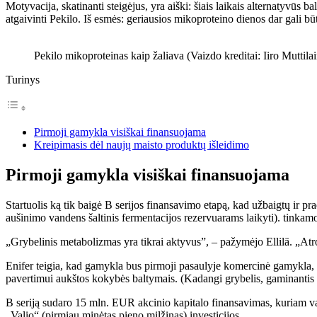
Motyvacija, skatinanti steigėjus, yra aiški: šiais laikais alternatyvūs 
atgaivinti Pekilo. Iš esmės: geriausios mikoproteino dienos dar gali būt
Pekilo mikoproteinas kaip žaliava (Vaizdo kreditai: Iiro Muttila
Turinys
Pirmoji gamykla visiškai finansuojama
Kreipimasis dėl naujų maisto produktų išleidimo
Pirmoji gamykla visiškai finansuojama
Startuolis ką tik baigė B serijos finansavimo etapą, kad užbaigtų ir 
aušinimo vandens šaltinis fermentacijos rezervuarams laikyti). tinkamo
„Grybelinis metabolizmas yra tikrai aktyvus”, – pažymėjo Ellilä. „Atrod
Enifer teigia, kad gamykla bus pirmoji pasaulyje komercinė gamykla, ga
pavertimui aukštos kokybės baltymais. (Kadangi grybelis, gaminantis
B seriją sudaro 15 mln. EUR akcinio kapitalo finansavimas, kuriam 
„Valio“ (pirmiau minėtas pieno milžinas) investicijos.