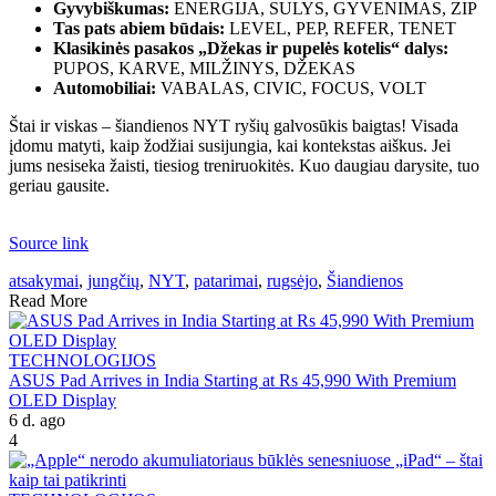
Gyvybiškumas:
ENERGIJA, SULYS, GYVENIMAS, ZIP
Tas pats abiem būdais:
LEVEL, PEP, REFER, TENET
Klasikinės pasakos „Džekas ir pupelės kotelis“ dalys:
PUPOS, KARVE, MILŽINYS, DŽEKAS
Automobiliai:
VABALAS, CIVIC, FOCUS, VOLT
Štai ir viskas – šiandienos NYT ryšių galvosūkis baigtas! Visada
įdomu matyti, kaip žodžiai susijungia, kai kontekstas aiškus. Jei
jums nesiseka žaisti, tiesiog treniruokitės. Kuo daugiau darysite, tuo
geriau gausite.
Source link
atsakymai
,
jungčių
,
NYT
,
patarimai
,
rugsėjo
,
Šiandienos
Read More
TECHNOLOGIJOS
ASUS Pad Arrives in India Starting at Rs 45,990 With Premium
OLED Display
6 d. ago
4