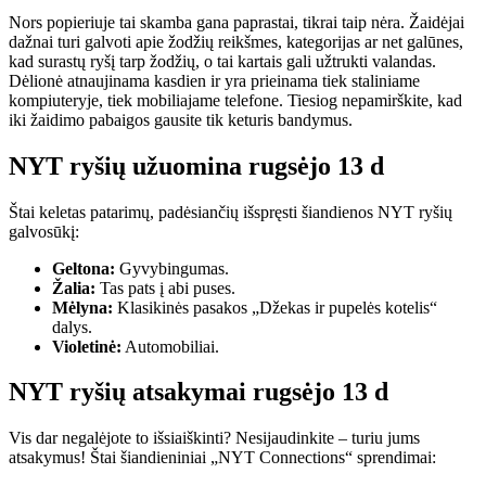
Nors popieriuje tai skamba gana paprastai, tikrai taip nėra. Žaidėjai
dažnai turi galvoti apie žodžių reikšmes, kategorijas ar net galūnes,
kad surastų ryšį tarp žodžių, o tai kartais gali užtrukti valandas.
Dėlionė atnaujinama kasdien ir yra prieinama tiek staliniame
kompiuteryje, tiek mobiliajame telefone. Tiesiog nepamirškite, kad
iki žaidimo pabaigos gausite tik keturis bandymus.
NYT ryšių užuomina rugsėjo 13 d
Štai keletas patarimų, padėsiančių išspręsti šiandienos NYT ryšių
galvosūkį:
Geltona:
Gyvybingumas.
Žalia:
Tas pats į abi puses.
Mėlyna:
Klasikinės pasakos „Džekas ir pupelės kotelis“
dalys.
Violetinė:
Automobiliai.
NYT ryšių atsakymai rugsėjo 13 d
Vis dar negalėjote to išsiaiškinti? Nesijaudinkite – turiu jums
atsakymus! Štai šiandieniniai „NYT Connections“ sprendimai: