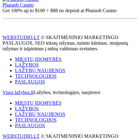
Pharaoh Casino
Get 100% up to $100 + $88 no deposit at Pharaoh Casino
WEBSTUDIO.LT
© SKAITMENINIO MARKETINGO
PASLAUGOS. SEO tekstų rašymas, turinio kūrimas, straipsnių
rašymas ir talpinimas į mūsų valdomas svetaines.
MIESTŲ ĮDOMYBĖS
LAŽYBOS
LAŽYBŲ NAUJIENOS
TECHNOLOGIJOS
PASLAUGOS
Visos lažybos.lt
Lažybos, technologijos, naujienos
MIESTŲ ĮDOMYBĖS
LAŽYBOS
LAŽYBŲ NAUJIENOS
TECHNOLOGIJOS
PASLAUGOS
WEBSTUDIO.LT
© SKAITMENINIO MARKETINGO