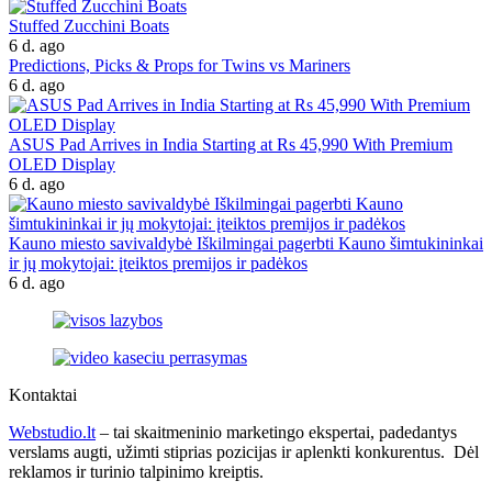
Stuffed Zucchini Boats
6 d. ago
Predictions, Picks & Props for Twins vs Mariners
6 d. ago
ASUS Pad Arrives in India Starting at Rs 45,990 With Premium
OLED Display
6 d. ago
Kauno miesto savivaldybė Iškilmingai pagerbti Kauno šimtukininkai
ir jų mokytojai: įteiktos premijos ir padėkos
6 d. ago
Kontaktai
Webstudio.lt
– tai skaitmeninio marketingo ekspertai, padedantys
verslams augti, užimti stiprias pozicijas ir aplenkti konkurentus. Dėl
reklamos ir turinio talpinimo kreiptis.