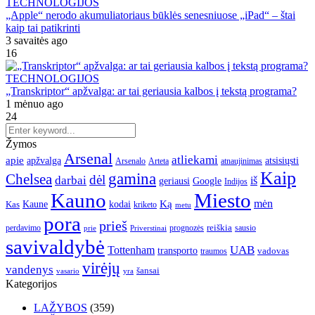
TECHNOLOGIJOS
„Apple“ nerodo akumuliatoriaus būklės senesniuose „iPad“ – štai
kaip tai patikrinti
3 savaitės ago
16
TECHNOLOGIJOS
„Transkriptor“ apžvalga: ar tai geriausia kalbos į tekstą programa?
1 mėnuo ago
24
Žymos
Arsenal
atliekami
apie
apžvalga
atsisiųsti
Arsenalo
Arteta
atnaujinimas
Kaip
gamina
Chelsea
dėl
darbai
iš
geriausi
Google
Indijos
Kauno
Miesto
Ką
mėn
Kaune
kodai
Kas
kriketo
metu
pora
prieš
reiškia
perdavimo
prognozės
sausio
Priverstinai
prie
savivaldybė
UAB
Tottenham
transporto
traumos
vadovas
virėjų
vandenys
šansai
vasario
yra
Kategorijos
LAŽYBOS
(359)