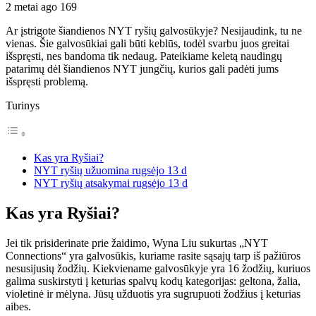
2 metai ago
169
Ar įstrigote šiandienos NYT ryšių galvosūkyje? Nesijaudink, tu ne
vienas. Šie galvosūkiai gali būti keblūs, todėl svarbu juos greitai
išspręsti, nes bandoma tik nedaug. Pateikiame keletą naudingų
patarimų dėl šiandienos NYT jungčių, kurios gali padėti jums
išspręsti problemą.
Turinys
Kas yra Ryšiai?
NYT ryšių užuomina rugsėjo 13 d
NYT ryšių atsakymai rugsėjo 13 d
Kas yra Ryšiai?
Jei tik prisiderinate prie žaidimo, Wyna Liu sukurtas „NYT
Connections“ yra galvosūkis, kuriame rasite sąsajų tarp iš pažiūros
nesusijusių žodžių. Kiekviename galvosūkyje yra 16 žodžių, kuriuos
galima suskirstyti į keturias spalvų kodų kategorijas: geltona, žalia,
violetinė ir mėlyna. Jūsų užduotis yra sugrupuoti žodžius į keturias
aibes.