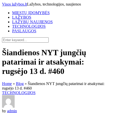
Visos lažybos.lt
Lažybos, technologijos, naujienos
MIESTŲ ĮDOMYBĖS
LAŽYBOS
LAŽYBŲ NAUJIENOS
TECHNOLOGIJOS
PASLAUGOS
Šiandienos NYT jungčių
patarimai ir atsakymai:
rugsėjo 13 d. #460
Home
»
Blog
»
Šiandienos NYT jungčių patarimai ir atsakymai:
rugsėjo 13 d. #460
TECHNOLOGIJOS
by
admin