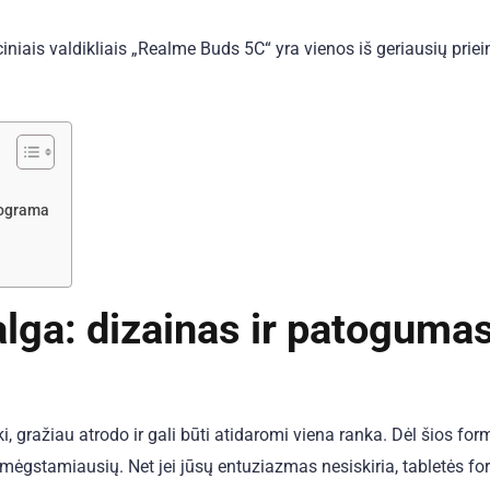
ciniais valdikliais „Realme Buds 5C“ yra vienos iš geriausių pri
rograma
lga: dizainas ir patoguma
i, gražiau atrodo ir gali būti atidaromi viena ranka. Dėl šios fo
mėgstamiausių. Net jei jūsų entuziazmas nesiskiria, tabletės f