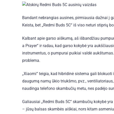
Bandant nebrangias ausines, pirmiausia dažnai į g
Keista, bet „Redmi Buds 5C“ iš viso neturi stiprių 
Kalbant apie garso aiškumą, aš išbandžiau pumpurus 
a Prayer“ ir radau, kad garso kokybė yra aukščiaus
instrumentus, o pumpurai puikiai valdė aukštumas.
problema.
„Xiaomi“ teigia, kad hibridinė sistema gali bloku
daugumą namų ūkio triukšmo, pvz., ventiliatoriaus, 
naudinga telefono skambučių metu, nes padėjo sum
Galiausiai „Redmi Buds 5C“ skambučių kokybė yra t
– jūsų balsas skambės aiškiai, nors kitam asmeniui ji