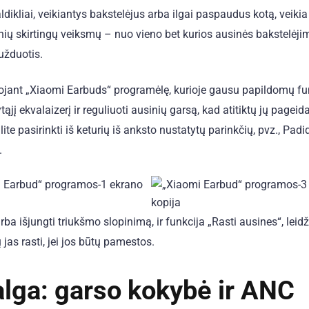
ldikliai, veikiantys bakstelėjus arba ilgai paspaudus kotą, veikia
nių skirtingų veiksmų – nuo ​​vieno bet kurios ausinės bakstelėjim
užduotis.
audojant „Xiaomi Earbuds“ programėlę, kurioje gausu papildomų fu
jį ekvalaizerį ir reguliuoti ausinių garsą, kad atitiktų jų pagei
lite pasirinkti iš keturių iš anksto nustatytų parinkčių, pvz., Padid
.
arba išjungti triukšmo slopinimą, ir funkcija „Rasti ausines“, leidž
jas rasti, jei jos būtų pamestos.
lga: garso kokybė ir ANC