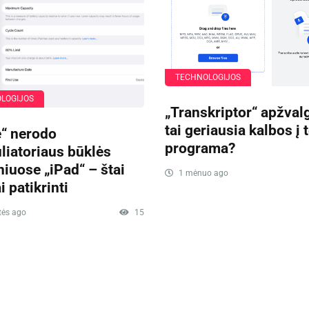
TECHNOLOGIJOS
LOGIJOS
„Transkriptor“ apžvalg
tai geriausia kalbos į 
e“ nerodo
programa?
iatoriaus būklės
iuose „iPad“ – štai
1 mėnuo ago
i patikrinti
tės ago
15