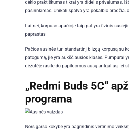
dėklo praktiškumas tikrai yra didelis privalumas. I
pasirinkimas. Unikali spalva yra pokalbio pradžia,
Laimei, korpuso apačioje taip pat yra fizinis susie
paprastas.
Pačios ausinės turi standartinį blizgų korpusą su kote
patogumą, jie yra aukščiausios klasės. Pumpurai yra l
dėžutėje rasite du papildomus ausų antgalius, jei s
„Redmi Buds 5C“ apžva
programa
Nors garso kokybė yra pagrindinis vertinimo veiksnys