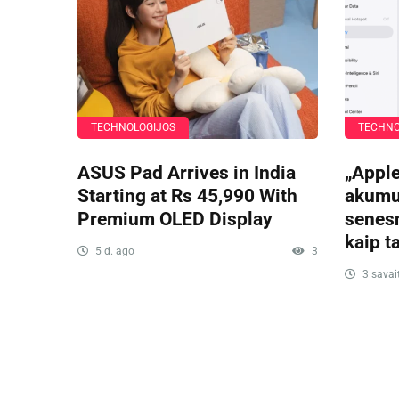
TECHNOLOGIJOS
TECHNO
ASUS Pad Arrives in India
„Appl
Starting at Rs 45,990 With
akumul
Premium OLED Display
senesn
kaip ta
5 d. ago
3
3 savai