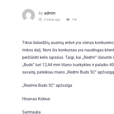
by
admin
2 metai ago
146
Tikrai belaidžių ausinių erdvė yra vienas konkuren
rinkos dalį. Nors šis konkursas yra naudingas klien
peržiūrėti kelis sąrašus. Taigi, kai „Redmi“ išsiuntė
„Buds“ turi 12,44 mm titano tvarkykles ir palaiko 40
savaitę, pateikiau mano „Redmi Buds 5C“ apžvalgą
„Realme Buds 5C“ apžvalga
Hisanas Kidwai
Santrauka