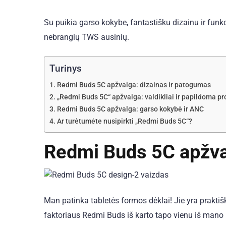
Su puikia garso kokybe, fantastišku dizainu ir funk
nebrangių TWS ausinių.
Turinys
Redmi Buds 5C apžvalga: dizainas ir patogumas
„Redmi Buds 5C“ apžvalga: valdikliai ir papildoma p
Redmi Buds 5C apžvalga: garso kokybė ir ANC
Ar turėtumėte nusipirkti „Redmi Buds 5C“?
Redmi Buds 5C apžva
Man patinka tabletės formos dėklai! Jie yra praktišk
faktoriaus Redmi Buds iš karto tapo vienu iš mano 