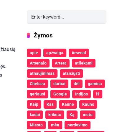
Žymos
džiausią
apie
apžvalga
Arsenal
Arsenalo
Arteta
atliekami
nęs.
atnaujinimas
atsisiųsti
os
Chelsea
darbai
dėl
gamina
geriausi
Google
Indijos
iš
Kaip
Kas
Kaune
Kauno
kodai
kriketo
Ką
metu
Miesto
mėn
perdavimo