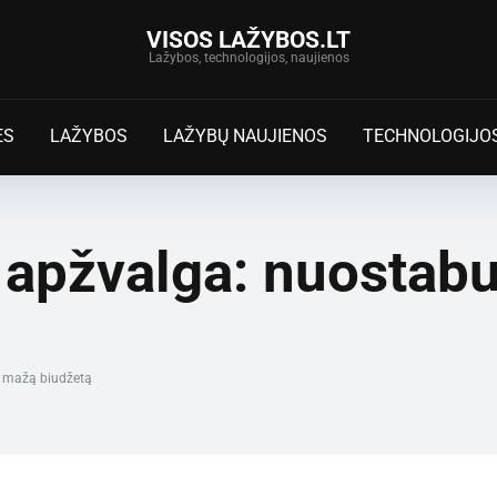
VISOS LAŽYBOS.LT
Lažybos, technologijos, naujienos
ĖS
LAŽYBOS
LAŽYBŲ NAUJIENOS
TECHNOLOGIJO
apžvalga: nuostabu
 mažą biudžetą