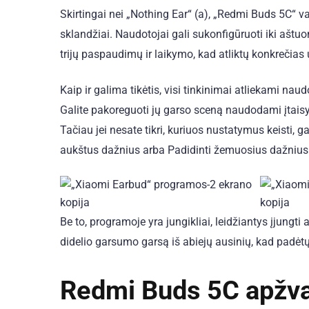
Skirtingai nei „Nothing Ear“ (a), „Redmi Buds 5C“ va
sklandžiai. Naudotojai gali sukonfigūruoti iki aštuo
trijų paspaudimų ir laikymo, kad atliktų konkrečias 
Kaip ir galima tikėtis, visi tinkinimai atliekami n
Galite pakoreguoti jų garso sceną naudodami įtaisytą
Tačiau jei nesate tikri, kuriuos nustatymus keisti, ga
aukštus dažnius arba Padidinti žemuosius dažnius
Be to, programoje yra jungikliai, leidžiantys įjungti 
didelio garsumo garsą iš abiejų ausinių, kad padėtų 
Redmi Buds 5C apžva