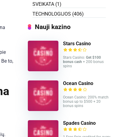
SVEIKATA
(1)
TECHNOLOGIJOS
(406)
Nauji kazino
ana
Stars Casino
pie
Stars Casino:
Get $100
 Be to,
bonus cash
+ 200 bonus
spins
Ocean Casino
ma
Ocean Casino: 200% match
bonus up to $500 + 20
bonus spins
Spades Casino
ių.