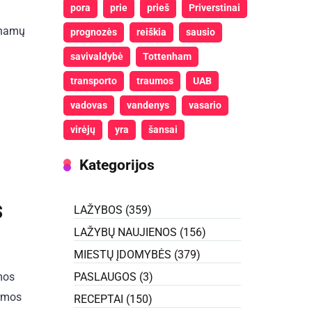
pora
prie
prieš
Priverstinai
einamų
prognozės
reiškia
sausio
savivaldybė
Tottenham
transporto
traumos
UAB
vadovas
vandenys
vasario
virėjų
yra
šansai
Kategorijos
s
LAŽYBOS
(359)
LAŽYBŲ NAUJIENOS
(156)
MIESTŲ ĮDOMYBĖS
(379)
PASLAUGOS
(3)
rmos
ormos
RECEPTAI
(150)