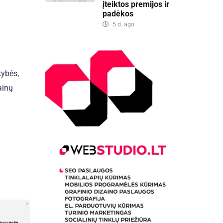
įteiktos premijos ir
padėkos
5 d. ago
kybės,
ainų