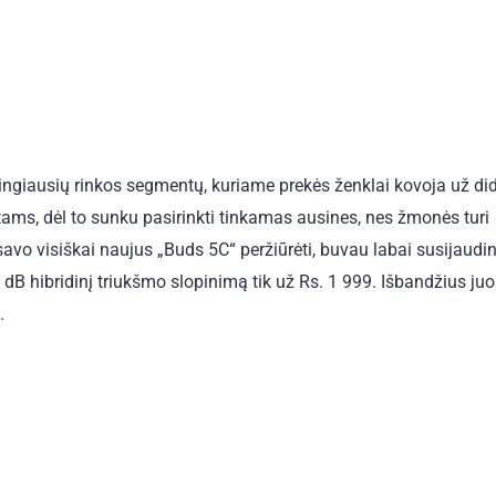
cingiausių rinkos segmentų, kuriame prekės ženklai kovoja už di
tams, dėl to sunku pasirinkti tinkamas ausines, nes žmonės turi
 savo visiškai naujus „Buds 5C“ peržiūrėti, buvau labai susijaudi
 dB hibridinį triukšmo slopinimą tik už Rs. 1 999. Išbandžius ju
.