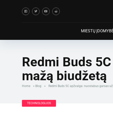
MIESTŲ ĮDOMYB
Redmi Buds 5C 
mažą biudžetą
Home
»
Blog
»
Redmi Buds 5C apžvalga: nuostabus garsas už
TECHNOLOGIJOS