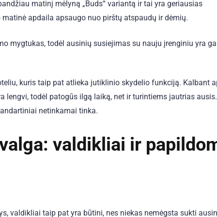
šbandžiau matinį mėlyną „Buds“ variantą ir tai yra geriausias
 o matinė apdaila apsaugo nuo pirštų atspaudų ir dėmių.
jimo mygtukas, todėl ausinių susiejimas su nauju įrenginiu yra g
liu, kuris taip pat atlieka jutiklinio skydelio funkciją. Kalbant a
engvi, todėl patogūs ilgą laiką, net ir turintiems jautrias ausis.
tandartiniai netinkamai tinka.
lga: valdikliai ir papildo
, valdikliai taip pat yra būtini, nes niekas nemėgsta sukti ausin