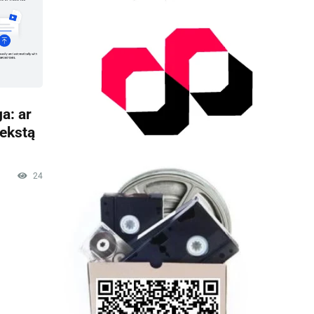
a: ar
tekstą
24