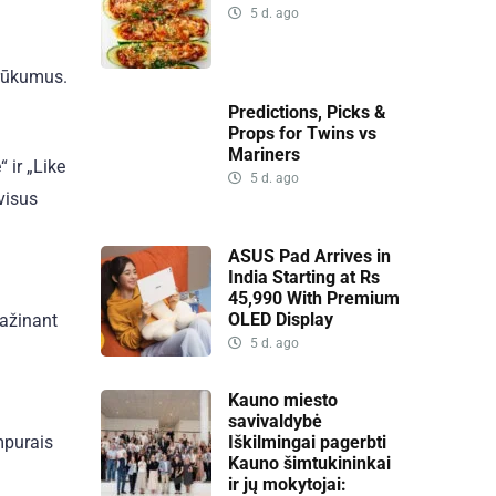
5 d. ago
trūkumus.
Predictions, Picks &
Props for Twins vs
Mariners
 ir „Like
5 d. ago
visus
ASUS Pad Arrives in
India Starting at Rs
45,990 With Premium
OLED Display
mažinant
5 d. ago
Kauno miesto
savivaldybė
Iškilmingai pagerbti
mpurais
Kauno šimtukininkai
ir jų mokytojai: