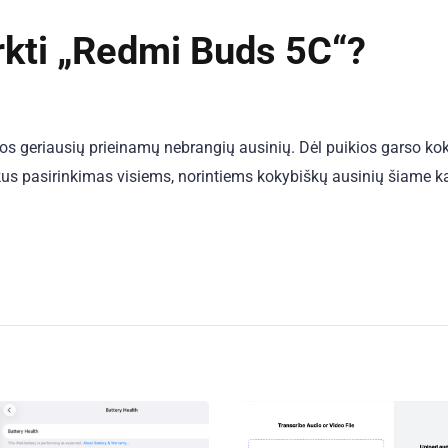
rkti „Redmi Buds 5C“?
os geriausių prieinamų nebrangių ausinių. Dėl puikios garso ko
puikus pasirinkimas visiems, norintiems kokybiškų ausinių šiame k