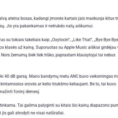
alvą ateina bosas, kadangi įmonės kartais jais maskuoja kitus 
bosų. Jis yra pakankamas ir netrukdo natų aiškumui.
su tokiais takeliais kaip „Oxytocin“, „Like That“, „Bye Bye Bye“
ios klasės už kainą. Suporuotas su Apple Music aiškiai girdėjau 
 Nors žemumų šiek tiek trūko, paprastam klausytojui tai nebus
oti iki 40 dB garsą. Mano bandymų metu ANC buvo veiksmingas 
kintamosios srovės ar kelio triukšmo keliaujant. Be to, tai buvo
ažinti foninį dėmesį.
inkama. Tai galima palyginti su kitais šio kainų diapazono pu
s gali atrodyti ne visai natūraliai.