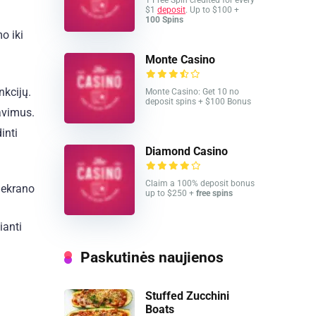
1 Free Spin credited for every
$1
deposit
. Up to $100 +
100 Spins
o iki
Monte Casino
nkcijų.
Monte Casino: Get 10 no
deposit spins + $100 Bonus
davimus.
inti
Diamond Casino
Claim a 100% deposit bonus
up to $250 +
free spins
ianti
Paskutinės naujienos
Stuffed Zucchini
Boats