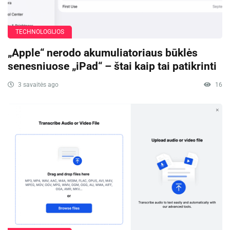
TECHNOLOGIJOS
„Apple“ nerodo akumuliatoriaus būklės
senesniuose „iPad“ – štai kaip tai patikrinti
3 savaitės ago
16