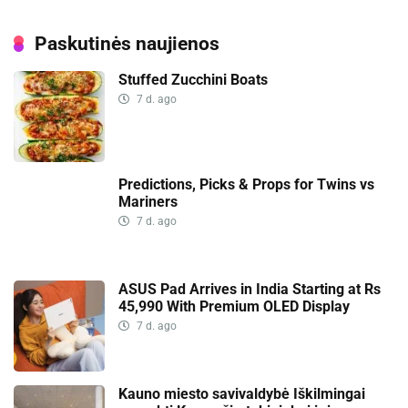
Paskutinės naujienos
Stuffed Zucchini Boats
7 d. ago
Predictions, Picks & Props for Twins vs
Mariners
7 d. ago
ASUS Pad Arrives in India Starting at Rs
45,990 With Premium OLED Display
7 d. ago
Kauno miesto savivaldybė Iškilmingai