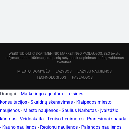
WEBSTUDIO.LT
© SKAITMENINIO MARKETINGO PASLAUGOS. SEO tekstų
rašymas, turinio kūrimas, straipsnių rašymas ir talpinimas į mūsų valdomas
svetaines.
MIESTŲ ĮDOMYBĖS
LAŽYBOS
LAŽYBŲ NAUJIENOS
TECHNOLOGIJOS
PASLAUGOS
Draugai: -
Marketingo agentūra
-
Teisinės
konsultacijos
-
Skaidrių skenavimas
-
Klaipedos miesto
naujienos
-
Miesto naujienos
-
Saulius Narbutas
-
Įvaizdžio
kūrimas
-
Veidoskaita
-
Teniso treniruotės
- Pranešimai spaudai
-
Kauno naujienos
-
Regionų naujienos
-
Palangos naujienos