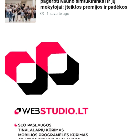
pagerbti Kauno šimtukininkai ir jų
mokytojai: įteiktos premijos ir padėkos
1 savaitė ago