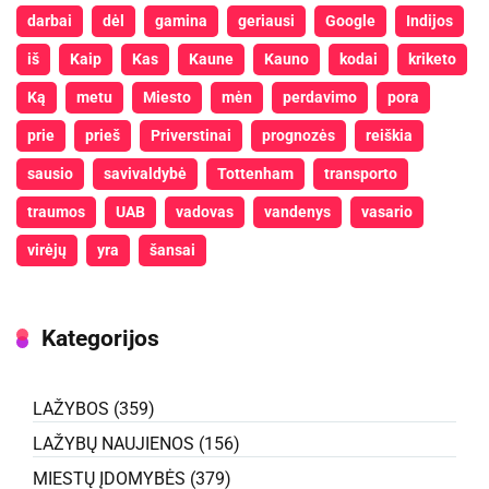
darbai
dėl
gamina
geriausi
Google
Indijos
iš
Kaip
Kas
Kaune
Kauno
kodai
kriketo
Ką
metu
Miesto
mėn
perdavimo
pora
prie
prieš
Priverstinai
prognozės
reiškia
sausio
savivaldybė
Tottenham
transporto
traumos
UAB
vadovas
vandenys
vasario
virėjų
yra
šansai
Kategorijos
LAŽYBOS
(359)
LAŽYBŲ NAUJIENOS
(156)
MIESTŲ ĮDOMYBĖS
(379)