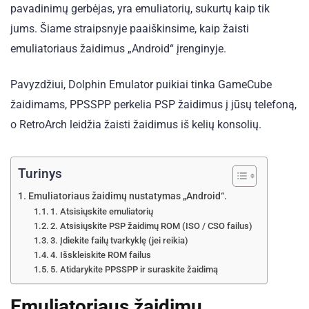
pavadinimų gerbėjas, yra emuliatorių, sukurtų kaip tik
jums. Šiame straipsnyje paaiškinsime, kaip žaisti
emuliatoriaus žaidimus „Android“ įrenginyje.
Pavyzdžiui, Dolphin Emulator puikiai tinka GameCube
žaidimams, PPSSPP perkelia PSP žaidimus į jūsų telefoną,
o RetroArch leidžia žaisti žaidimus iš kelių konsolių.
Turinys
Emuliatoriaus žaidimų nustatymas „Android“.
1. Atsisiųskite emuliatorių
2. Atsisiųskite PSP žaidimų ROM (ISO / CSO failus)
3. Įdiekite failų tvarkyklę (jei reikia)
4. Išskleiskite ROM failus
5. Atidarykite PPSSPP ir suraskite žaidimą
Emuliatoriaus žaidimų