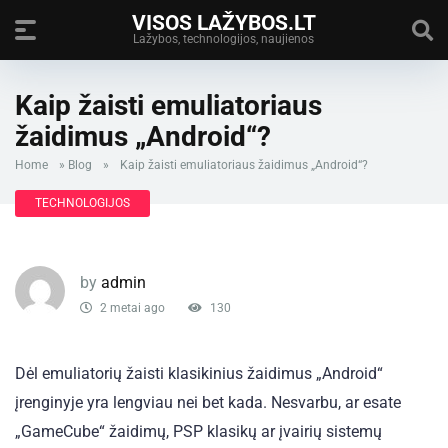
VISOS LAŽYBOS.LT
Lažybos, technologijos, naujienos
Kaip žaisti emuliatoriaus
žaidimus „Android“?
Home
»
Blog
»
Kaip žaisti emuliatoriaus žaidimus „Android“?
TECHNOLOGIJOS
by
admin
2 metai ago
130
Dėl emuliatorių žaisti klasikinius žaidimus „Android“
įrenginyje yra lengviau nei bet kada. Nesvarbu, ar esate
„GameCube“ žaidimų, PSP klasikų ar įvairių sistemų