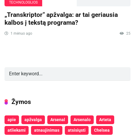
TECHNOLOGIJOS
„Transkriptor“ apžvalga: ar tai geriausia
kalbos į tekstą programa?
1 mėnuo ago
25
Žymos
apie
apžvalga
Arsenal
Arsenalo
Arteta
atliekami
atnaujinimas
atsisiųsti
Chelsea