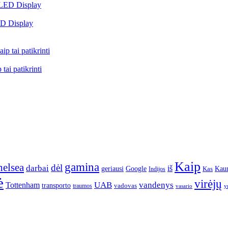
ED Display
tai patikrinti
Kaip
gamina
elsea
dėl
darbai
iš
geriausi
Google
Kau
Kas
Indijos
ė
virėjų
UAB
vandenys
Tottenham
transporto
traumos
vadovas
vasario
y