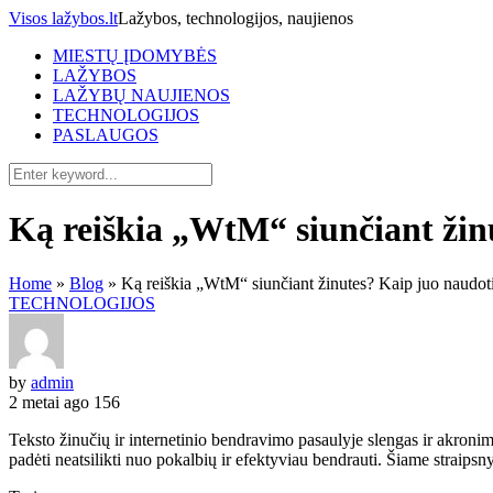
Visos lažybos.lt
Lažybos, technologijos, naujienos
MIESTŲ ĮDOMYBĖS
LAŽYBOS
LAŽYBŲ NAUJIENOS
TECHNOLOGIJOS
PASLAUGOS
Ką reiškia „WtM“ siunčiant žin
Home
»
Blog
»
Ką reiškia „WtM“ siunčiant žinutes? Kaip juo naudot
TECHNOLOGIJOS
by
admin
2 metai ago
156
Teksto žinučių ir internetinio bendravimo pasaulyje slengas ir akronim
padėti neatsilikti nuo pokalbių ir efektyviau bendrauti. Šiame straips