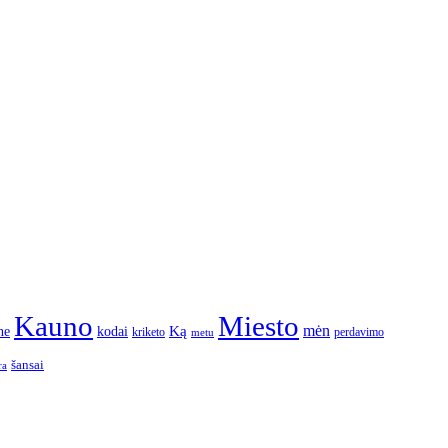
Kauno
Miesto
Ką
mėn
ne
kodai
kriketo
perdavimo
metu
šansai
ra