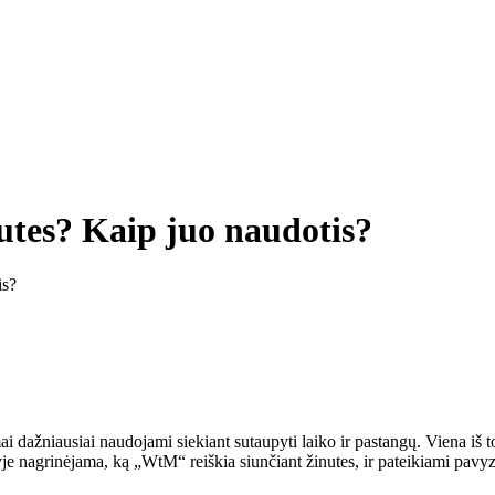
utes? Kaip juo naudotis?
is?
ai dažniausiai naudojami siekiant sutaupyti laiko ir pastangų. Viena iš
nyje nagrinėjama, ką „WtM“ reiškia siunčiant žinutes, ir pateikiami pavy