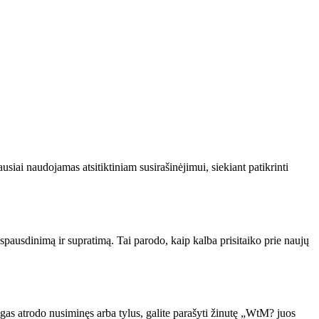
siai naudojamas atsitiktiniam susirašinėjimui, siekiant patikrinti
spausdinimą ir supratimą. Tai parodo, kaip kalba prisitaiko prie naujų
gas atrodo nusiminęs arba tylus, galite parašyti žinutę „WtM? juos