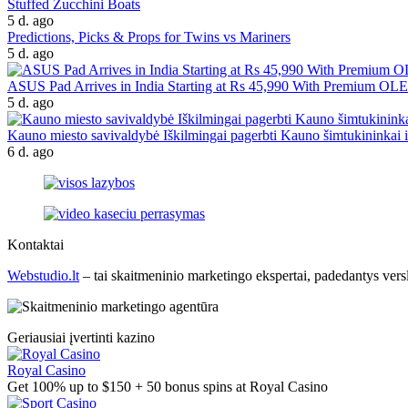
Stuffed Zucchini Boats
5 d. ago
Predictions, Picks & Props for Twins vs Mariners
5 d. ago
ASUS Pad Arrives in India Starting at Rs 45,990 With Premium OL
5 d. ago
Kauno miesto savivaldybė Iškilmingai pagerbti Kauno šimtukininkai ir
6 d. ago
Kontaktai
Webstudio.lt
– tai skaitmeninio marketingo ekspertai, padedantys versla
Geriausiai įvertinti kazino
Royal Casino
Get 100% up to $150 + 50 bonus spins at Royal Casino