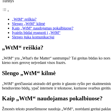
Turinys
„WtM“ reiškia?
Slengo „WtM“ kilmė
Kaip „WtM“ naudojamas pokalbiuose?
Įvairūs būdai reaguoti į „WtM“
Slengo įtaka komunikacijai
„WtM“ reiškia?
„WtM“ yra „What's the Matter“ santrumpa? Tai greitas būdas ko nors pakl
kieno nors gerovę neįvedant visos frazės.
Slengo „WtM“ kilmė
„WtM“ greičiausiai atsirado dėl greito ir glausto ryšio per skaitmenin
bendravimo būdų, ypač internete ir tekstuose, kuriuose svarbus greitis
Kaip „WtM“ naudojamas pokalbiuose?
Žmonės teksto pranešimuose naudoja „WtM“, norėdami greitai paklausti,