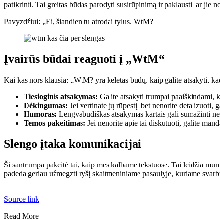
patikrinti. Tai greitas būdas parodyti susirūpinimą ir paklausti, ar jie no
Pavyzdžiui: „Ei, šiandien tu atrodai tylus. WtM?
Įvairūs būdai reaguoti į „WtM“
Kai kas nors klausia: „WtM? yra keletas būdų, kaip galite atsakyti, ka
Tiesioginis atsakymas:
Galite atsakyti trumpai paaiškindami, ka
Dėkingumas:
Jei vertinate jų rūpestį, bet nenorite detalizuoti,
Humoras:
Lengvabūdiškas atsakymas kartais gali sumažinti neri
Temos pakeitimas:
Jei nenorite apie tai diskutuoti, galite mand
Slengo įtaka komunikacijai
Ši santrumpa pakeitė tai, kaip mes kalbame tekstuose. Tai leidžia mums g
padeda geriau užmegzti ryšį skaitmeniniame pasaulyje, kuriame svarb
Source link
Read More