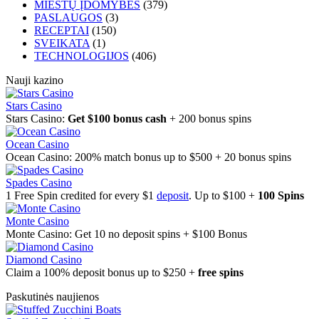
MIESTŲ ĮDOMYBĖS
(379)
PASLAUGOS
(3)
RECEPTAI
(150)
SVEIKATA
(1)
TECHNOLOGIJOS
(406)
Nauji kazino
Stars Casino
Stars Casino:
Get $100 bonus cash
+ 200 bonus spins
Ocean Casino
Ocean Casino: 200% match bonus up to $500 + 20 bonus spins
Spades Casino
1 Free Spin credited for every $1
deposit
. Up to $100 +
100 Spins
Monte Casino
Monte Casino: Get 10 no deposit spins + $100 Bonus
Diamond Casino
Claim a 100% deposit bonus up to $250 +
free spins
Paskutinės naujienos