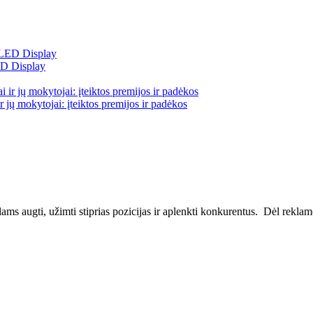
ED Display
 jų mokytojai: įteiktos premijos ir padėkos
ms augti, užimti stiprias pozicijas ir aplenkti konkurentus. Dėl reklamos