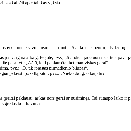
ri pasikalbėti apie tai, kas vyksta.
d išreikštumėte savo jausmus ar mintis. Štai keletas bendrų atsakymų:
s jus vargina arba galvojate, pvz., „Šiandien jaučiuosi šiek tiek pavargę
 galite pasakyti: „Ačiū, kad paklausėte, bet man viskas gerai“.
mą, pvz.: „O, tik įprastas pirmadienio bliuzas“.
agiai pakeisti pokalbį kitur, pvz., „Nieko daug, o kaip tu?
reitai paklausti, ar kas nors gerai ar nusiminęs. Tai sutaupo laiko ir pa
us greitas bendravimas.