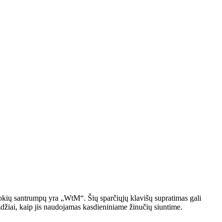
 tokių santrumpų yra „WtM“. Šių sparčiųjų klavišų supratimas gali
zdžiai, kaip jis naudojamas kasdieniniame žinučių siuntime.