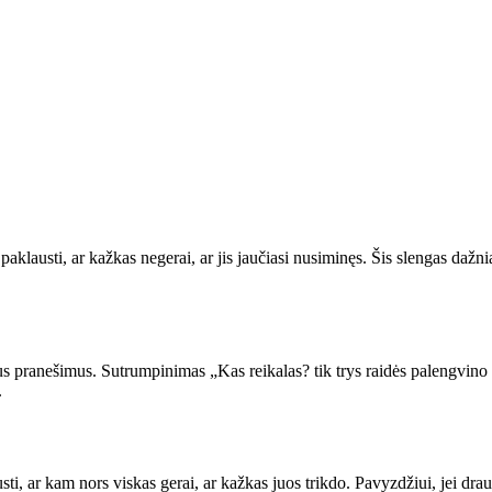
austi, ar kažkas negerai, ar jis jaučiasi nusiminęs. Šis slengas dažniau
ius pranešimus. Sutrumpinimas „Kas reikalas? tik trys raidės palengvino 
.
 ar kam nors viskas gerai, ar kažkas juos trikdo. Pavyzdžiui, jei drau