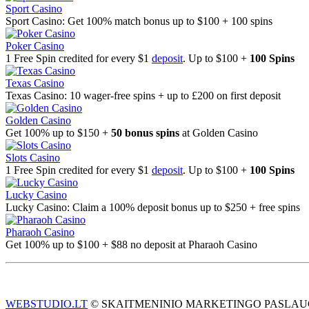
Sport Casino
Sport Casino: Get 100% match bonus up to $100 + 100 spins
Poker Casino
1 Free Spin credited for every $1
deposit
. Up to $100 +
100 Spins
Texas Casino
Texas Casino: 10 wager-free spins + up to £200 on first deposit
Golden Casino
Get 100% up to $150 +
50 bonus spins
at Golden Casino
Slots Casino
1 Free Spin credited for every $1
deposit
. Up to $100 +
100 Spins
Lucky Casino
Lucky Casino: Claim a 100% deposit bonus up to $250 + free spins
Pharaoh Casino
Get 100% up to $100 + $88 no deposit at Pharaoh Casino
WEBSTUDIO.LT
© SKAITMENINIO MARKETINGO PASLAUGOS. SEO tek