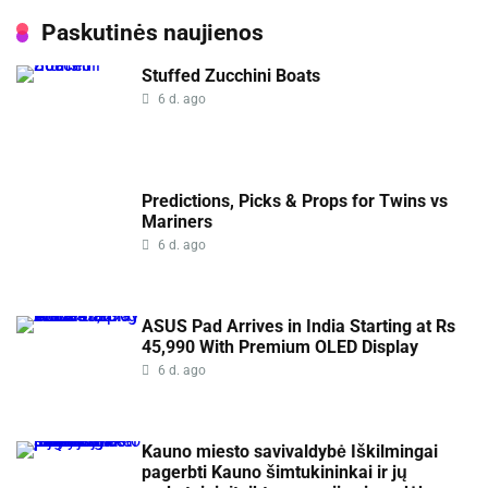
Paskutinės naujienos
Stuffed Zucchini Boats
6 d. ago
Predictions, Picks & Props for Twins vs
Mariners
6 d. ago
ASUS Pad Arrives in India Starting at Rs
45,990 With Premium OLED Display
6 d. ago
Kauno miesto savivaldybė Iškilmingai
pagerbti Kauno šimtukininkai ir jų