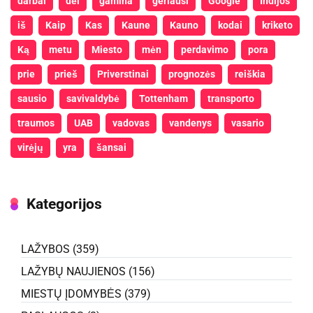
darbai
dėl
gamina
geriausi
Google
Indijos
iš
Kaip
Kas
Kaune
Kauno
kodai
kriketo
Ką
metu
Miesto
mėn
perdavimo
pora
prie
prieš
Priverstinai
prognozės
reiškia
sausio
savivaldybė
Tottenham
transporto
traumos
UAB
vadovas
vandenys
vasario
virėjų
yra
šansai
Kategorijos
LAŽYBOS
(359)
LAŽYBŲ NAUJIENOS
(156)
MIESTŲ ĮDOMYBĖS
(379)