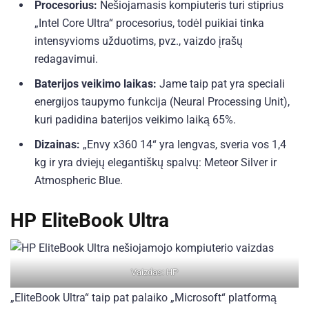
Procesorius:
Nešiojamasis kompiuteris turi stiprius
„Intel Core Ultra“ procesorius, todėl puikiai tinka
intensyvioms užduotims, pvz., vaizdo įrašų
redagavimui.
Baterijos veikimo laikas:
Jame taip pat yra speciali
energijos taupymo funkcija (Neural Processing Unit),
kuri padidina baterijos veikimo laiką 65%.
Dizainas:
„Envy x360 14“ yra lengvas, sveria vos 1,4
kg ir yra dviejų elegantiškų spalvų: Meteor Silver ir
Atmospheric Blue.
HP EliteBook Ultra
Vaizdas: HP
„EliteBook Ultra“ taip pat palaiko „Microsoft“ platformą