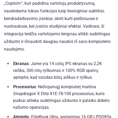
„Copilot+“, kuri padidina vartotojų produktyvumą,
naudodama tokias funkcijas kaip tiesioginiai subtitrai,
bendradarbiavimo įrankiai, skirti kurti piešiniuose ir
nuotraukose, bei įvairūs studijiniai efektai. Vadinasi, ši
integracija leidžia vartotojams lengviau atlikti sudėtingas
užduotis ir išnaudoti daugiau naudos iš savo kompiuterio
naudojimo.
Ekranas
: Jame yra 14 colių IPS ekranas su 2,2K
raiška, 300 nitų ryškumas ir 100% RGB spalvų
aprėptis, kad vaizdas būtų aiškus ir ryškus.
Procesorius
: Nešiojamąjį kompiuterį maitina
Snapdragon X Elite X1E-78-100 procesorius, kuris
puikiai atlieka sudėtingas užduotis ir palaiko didelio
našumo operacijas.
Atmintis
: EliteBook Ultra, aprūpintas 16 GB LPDDR5x