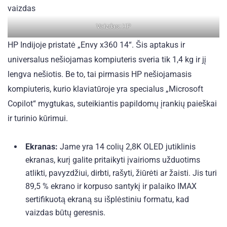
Vaizdas: HP
HP Indijoje pristatė „Envy x360 14“. Šis aptakus ir
universalus nešiojamas kompiuteris sveria tik 1,4 kg ir jį
lengva nešiotis. Be to, tai pirmasis HP nešiojamasis
kompiuteris, kurio klaviatūroje yra specialus „Microsoft
Copilot“ mygtukas, suteikiantis papildomų įrankių paieškai
ir turinio kūrimui.
Ekranas:
Jame yra 14 colių 2,8K OLED jutiklinis
ekranas, kurį galite pritaikyti įvairioms užduotims
atlikti, pavyzdžiui, dirbti, rašyti, žiūrėti ar žaisti. Jis turi
89,5 % ekrano ir korpuso santykį ir palaiko IMAX
sertifikuotą ekraną su išplėstiniu formatu, kad
vaizdas būtų geresnis.