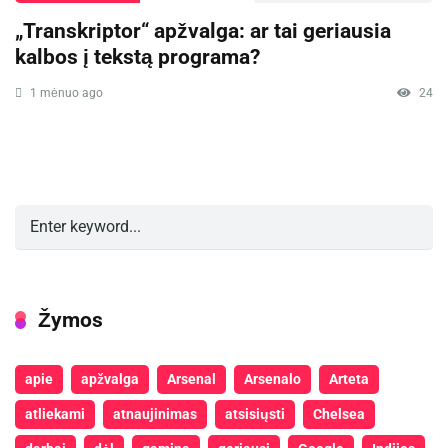
„Transkriptor“ apžvalga: ar tai geriausia
kalbos į tekstą programa?
1 mėnuo ago
24
Žymos
apie
apžvalga
Arsenal
Arsenalo
Arteta
atliekami
atnaujinimas
atsisiųsti
Chelsea