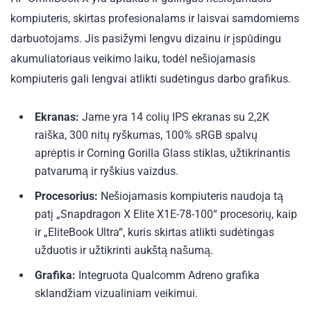
kompiuteris, skirtas profesionalams ir laisvai samdomiems
darbuotojams. Jis pasižymi lengvu dizainu ir įspūdingu
akumuliatoriaus veikimo laiku, todėl nešiojamasis
kompiuteris gali lengvai atlikti sudėtingus darbo grafikus.
Ekranas:
Jame yra 14 colių IPS ekranas su 2,2K
raiška, 300 nitų ryškumas, 100% sRGB spalvų
aprėptis ir Corning Gorilla Glass stiklas, užtikrinantis
patvarumą ir ryškius vaizdus.
Procesorius:
Nešiojamasis kompiuteris naudoja tą
patį „Snapdragon X Elite X1E-78-100“ procesorių, kaip
ir „EliteBook Ultra“, kuris skirtas atlikti sudėtingas
užduotis ir užtikrinti aukštą našumą.
Grafika:
Integruota Qualcomm Adreno grafika
sklandžiam vizualiniam veikimui.