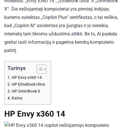
modelius: „Envy x360 14“, „EliteBook Ultra“ ir „OmniBook
X“. Šie nešiojamieji kompiuteriai yra pirmieji Indijoje,
kuriems suteiktas „Copilot Plus“ sertifikatas, o tai reiškia,
kad „Copilot AI“ asistentas yra įjungtas ir jo nereikia.
internetą tam tikroms užduotims atlikti. Be to, AI padeda
greitai rasti informaciją ir pagerina bendrą kompiuterio
patirtį.
Turinys
HP Envy x360 14
HP EliteBook Ultra
HP OmniBook X
Kaina
HP Envy x360 14