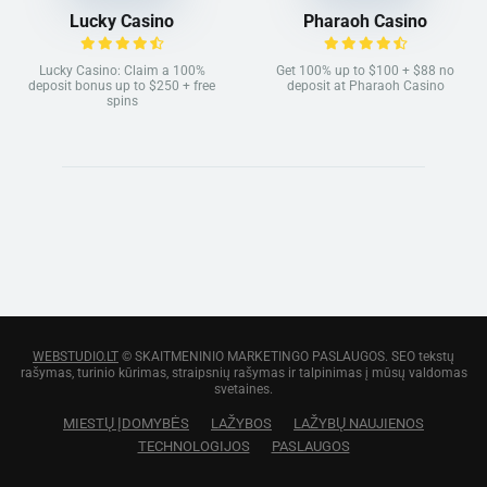
Lucky Casino
Pharaoh Casino
Lucky Casino: Claim a 100%
Get 100% up to $100 + $88 no
deposit bonus up to $250 + free
deposit at Pharaoh Casino
spins
WEBSTUDIO.LT
© SKAITMENINIO MARKETINGO PASLAUGOS. SEO tekstų
rašymas, turinio kūrimas, straipsnių rašymas ir talpinimas į mūsų valdomas
svetaines.
MIESTŲ ĮDOMYBĖS
LAŽYBOS
LAŽYBŲ NAUJIENOS
TECHNOLOGIJOS
PASLAUGOS