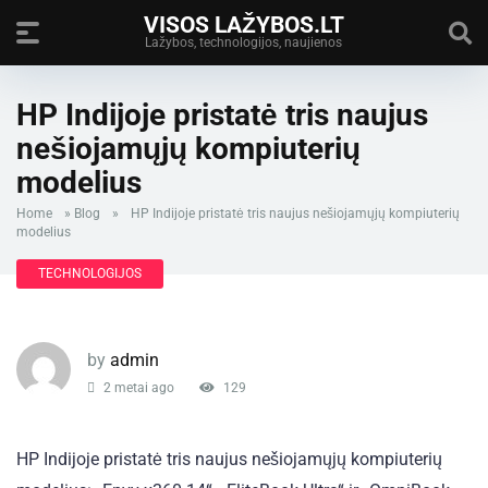
VISOS LAŽYBOS.LT
Lažybos, technologijos, naujienos
HP Indijoje pristatė tris naujus
nešiojamųjų kompiuterių
modelius
Home
»
Blog
»
HP Indijoje pristatė tris naujus nešiojamųjų kompiuterių
modelius
TECHNOLOGIJOS
by
admin
2 metai ago
129
HP Indijoje pristatė tris naujus nešiojamųjų kompiuterių