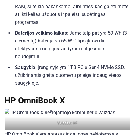
RAM, suteikia pakankamai atminties, kad galėtumėte
atlikti kelias užduotis ir paleisti sudėtingas
programas.
Baterijos veikimo laikas
: Jame taip pat yra 59 Wh (3
elementų) baterija su 65 W C tipo įkrovikliu
efektyviam energijos valdymui ir ilgesniam
naudojimui.
Saugykla:
Įrenginyje yra 1TB PCIe Gen4 NVMe SSD,
užtikrinantis greitą duomenų prieigą ir daug vietos
saugykloje.
HP OmniBook X
Vaizdas: HP
HP OmniBook X yra aptakus ir galingas nešiojamasis