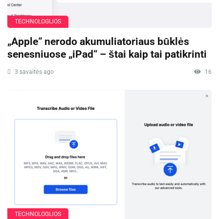
TECHNOLOGIJOS
„Apple“ nerodo akumuliatoriaus būklės
senesniuose „iPad“ – štai kaip tai patikrinti
3 savaitės ago
16
TECHNOLOGIJOS