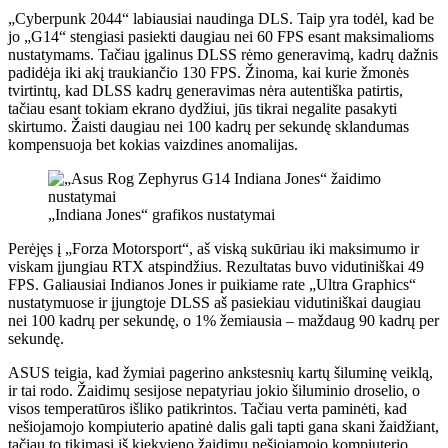
„Cyberpunk 2044“ labiausiai naudinga DLS. Taip yra todėl, kad be
jo „G14“ stengiasi pasiekti daugiau nei 60 FPS esant maksimalioms
nustatymams. Tačiau įgalinus DLSS rėmo generavimą, kadrų dažnis
padidėja iki akį traukiančio 130 FPS. Žinoma, kai kurie žmonės
tvirtintų, kad DLSS kadrų generavimas nėra autentiška patirtis,
tačiau esant tokiam ekrano dydžiui, jūs tikrai negalite pasakyti
skirtumo. Žaisti daugiau nei 100 kadrų per sekundę sklandumas
kompensuoja bet kokias vaizdines anomalijas.
„Indiana Jones“ grafikos nustatymai
Perėjęs į „Forza Motorsport“, aš viską sukūriau iki maksimumo ir
viskam įjungiau RTX atspindžius. Rezultatas buvo vidutiniškai 49
FPS. Galiausiai Indianos Jones ir puikiame rate „Ultra Graphics“
nustatymuose ir įjungtoje DLSS aš pasiekiau vidutiniškai daugiau
nei 100 kadrų per sekundę, o 1% žemiausia – maždaug 90 kadrų per
sekundę.
ASUS teigia, kad žymiai pagerino ankstesnių kartų šiluminę veiklą,
ir tai rodo. Žaidimų sesijose nepatyriau jokio šiluminio droselio, o
visos temperatūros išliko patikrintos. Tačiau verta paminėti, kad
nešiojamojo kompiuterio apatinė dalis gali tapti gana skani žaidžiant,
tačiau to tikimasi iš kiekvieno žaidimų nešiojamojo kompiuterio.