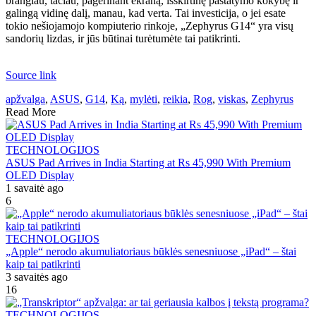
brangiau, tačiau, pagerinant ekraną, išskirtinę pastatymo kokybę ir
galingą vidinę dalį, manau, kad verta. Tai investicija, o jei esate
tokio nešiojamojo kompiuterio rinkoje, „Zephyrus G14“ yra visų
sandorių lizdas, ir jūs būtinai turėtumėte tai patikrinti.
Source link
apžvalga
,
ASUS
,
G14
,
Ką
,
mylėti
,
reikia
,
Rog
,
viskas
,
Zephyrus
Read More
TECHNOLOGIJOS
ASUS Pad Arrives in India Starting at Rs 45,990 With Premium
OLED Display
1 savaitė ago
6
TECHNOLOGIJOS
„Apple“ nerodo akumuliatoriaus būklės senesniuose „iPad“ – štai
kaip tai patikrinti
3 savaitės ago
16
TECHNOLOGIJOS