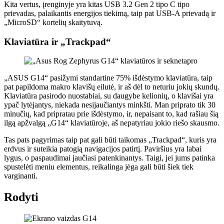
Kita vertus, įrenginyje yra kitas USB 3.2 Gen 2 tipo C tipo
prievadas, palaikantis energijos tiekimą, taip pat USB-A prievadą ir
„MicroSD“ kortelių skaitytuvą.
Klaviatūra ir „Trackpad“
„ASUS G14“ pasižymi standartine 75% išdėstymo klaviatūra, taip
pat papildoma makro klavišų eilutė, ir aš dėl to neturiu jokių skundų.
Klaviatūra pasirodo nuostabiai, su daugybe kelionių, o klavišai yra
ypač lytėjantys, niekada nesijaučiantys minkšti. Man priprato tik 30
minučių, kad pripratau prie išdėstymo, ir, nepaisant to, kad rašiau šią
ilgą apžvalgą „G14“ klaviatūroje, aš nepatyriau jokio riešo skausmo.
Tas pats pagyrimas taip pat gali būti taikomas „Trackpad“, kuris yra
erdvus ir suteikia patogią navigacijos patirtį. Paviršius yra labai
lygus, o paspaudimai jaučiasi patenkinantys. Taigi, jei jums patinka
spustelėti meniu elementus, reikalinga jėga gali būti šiek tiek
varginanti.
Rodyti