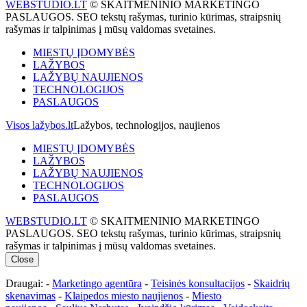
WEBSTUDIO.LT
© SKAITMENINIO MARKETINGO
PASLAUGOS. SEO tekstų rašymas, turinio kūrimas, straipsnių
rašymas ir talpinimas į mūsų valdomas svetaines.
MIESTŲ ĮDOMYBĖS
LAŽYBOS
LAŽYBŲ NAUJIENOS
TECHNOLOGIJOS
PASLAUGOS
Visos lažybos.lt
Lažybos, technologijos, naujienos
MIESTŲ ĮDOMYBĖS
LAŽYBOS
LAŽYBŲ NAUJIENOS
TECHNOLOGIJOS
PASLAUGOS
WEBSTUDIO.LT
© SKAITMENINIO MARKETINGO
PASLAUGOS. SEO tekstų rašymas, turinio kūrimas, straipsnių
rašymas ir talpinimas į mūsų valdomas svetaines.
Close
Draugai: -
Marketingo agentūra
-
Teisinės konsultacijos
-
Skaidrių
skenavimas
-
Klaipedos miesto naujienos
-
Miesto