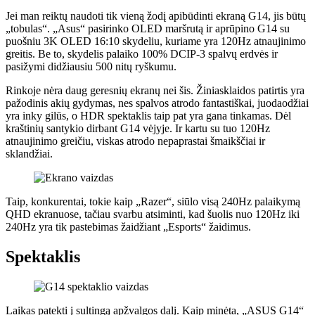
Jei man reiktų naudoti tik vieną žodį apibūdinti ekraną G14, jis būtų
„tobulas“. „Asus“ pasirinko OLED maršrutą ir aprūpino G14 su
puošniu 3K OLED 16:10 skydeliu, kuriame yra 120Hz atnaujinimo
greitis. Be to, skydelis palaiko 100% DCIP-3 spalvų erdvės ir
pasižymi didžiausiu 500 nitų ryškumu.
Rinkoje nėra daug geresnių ekranų nei šis. Žiniasklaidos patirtis yra
pažodinis akių gydymas, nes spalvos atrodo fantastiškai, juodaodžiai
yra inky gilūs, o HDR spektaklis taip pat yra gana tinkamas. Dėl
kraštinių santykio dirbant G14 vėjyje. Ir kartu su tuo 120Hz
atnaujinimo greičiu, viskas atrodo nepaprastai šmaikščiai ir
sklandžiai.
Taip, konkurentai, tokie kaip „Razer“, siūlo visą 240Hz palaikymą
QHD ekranuose, tačiau svarbu atsiminti, kad šuolis nuo 120Hz iki
240Hz yra tik pastebimas žaidžiant „Esports“ žaidimus.
Spektaklis
Laikas patekti į sultingą apžvalgos dalį. Kaip minėta, „ASUS G14“