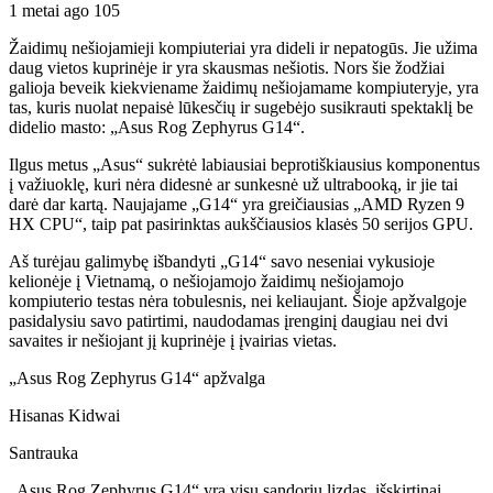
1 metai ago
105
Žaidimų nešiojamieji kompiuteriai yra dideli ir nepatogūs. Jie užima
daug vietos kuprinėje ir yra skausmas nešiotis. Nors šie žodžiai
galioja beveik kiekviename žaidimų nešiojamame kompiuteryje, yra
tas, kuris nuolat nepaisė lūkesčių ir sugebėjo susikrauti spektaklį be
didelio masto: „Asus Rog Zephyrus G14“.
Ilgus metus „Asus“ sukrėtė labiausiai beprotiškiausius komponentus
į važiuoklę, kuri nėra didesnė ar sunkesnė už ultrabooką, ir jie tai
darė dar kartą. Naujajame „G14“ yra greičiausias „AMD Ryzen 9
HX CPU“, taip pat pasirinktas aukščiausios klasės 50 serijos GPU.
Aš turėjau galimybę išbandyti „G14“ savo neseniai vykusioje
kelionėje į Vietnamą, o nešiojamojo žaidimų nešiojamojo
kompiuterio testas nėra tobulesnis, nei keliaujant. Šioje apžvalgoje
pasidalysiu savo patirtimi, naudodamas įrenginį daugiau nei dvi
savaites ir nešiojant jį kuprinėje į įvairias vietas.
„Asus Rog Zephyrus G14“ apžvalga
Hisanas Kidwai
Santrauka
„Asus Rog Zephyrus G14“ yra visų sandorių lizdas, išskirtinai