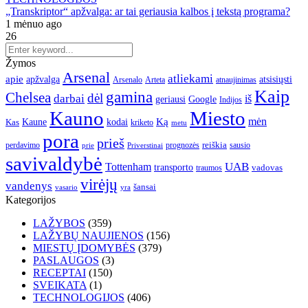
„Transkriptor“ apžvalga: ar tai geriausia kalbos į tekstą programa?
1 mėnuo ago
26
Žymos
Arsenal
atliekami
apie
apžvalga
atsisiųsti
Arsenalo
Arteta
atnaujinimas
Kaip
gamina
Chelsea
dėl
darbai
iš
geriausi
Google
Indijos
Kauno
Miesto
Ką
mėn
Kaune
kodai
Kas
kriketo
metu
pora
prieš
reiškia
perdavimo
prognozės
sausio
Priverstinai
prie
savivaldybė
UAB
Tottenham
transporto
traumos
vadovas
virėjų
vandenys
šansai
vasario
yra
Kategorijos
LAŽYBOS
(359)
LAŽYBŲ NAUJIENOS
(156)
MIESTŲ ĮDOMYBĖS
(379)
PASLAUGOS
(3)
RECEPTAI
(150)
SVEIKATA
(1)
TECHNOLOGIJOS
(406)