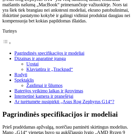
maišantis našumą „MacBook“ primenančioje važiuoklėje. Nors tai
yra šiek tiek brangiau nei ankstesni modeliai, ekrano patobulinimai,
išskirtinė pastatymo kokybė ir galingi vidiniai produktai daugiau nei
kompensuoja bet kokias papildomas išlaidas.
Turinys
Pagrindinės specifikacijos ir modeliai
Dizainas ir aparatinė įranga
Uostai
Klaviatūra ir „Trackpad“
Rodyti
Spektaklis
Žaidimai ir šilumos
Baterijos veikimo laikas ir įkrovimas
Internetinė kamera ir pranešėjai
Ar turėtumėte nusipirkti „Asus Rog Zephyrus G14“?
Pagrindinės specifikacijos ir modeliai
Prieš pradėdamas apžvalgą, norėčiau paminėti skirtingus modelius.
Mano „G14“ vienetas buvo su aukščiausio lygio „AMD Ryzen 9