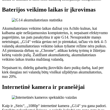
Baterijos veikimo laikas ir įkrovimas
Akumuliatoriaus veikimo laikas dažnai yra Achilo kulnas, kai
kalbama apie nešiojamuosius kompiuterius, ir, nepaisant efektyvumo
pagerėjimo, tas pats pasakytina ir apie G14. Nesupraskite manęs
neteisingai, „G14“ veikia geriau nei jo pirmtakai, tačiau vis tiek 4–5
valandų akumuliatoriaus veikimo laikas tyliame režime nėra puikus.
Aš pirmiausia dirbau su „Chrome“, atlikau keletą tyrimų ir žiūrėjau
keletą vaizdo įrašų. Žaidžiant akumuliatorių, akumuliatoriaus
veikimo laikas trunka maždaug valandą.
Nepaisant to, didelių gabaritų įkroviklis daro puikų darbą, kad per
kiek daugiau nei valandą būtų visiškai užpildytas akumuliatorius,
nuo 20%.
Internetinė kamera ir pranešėjai
Kaip ir „Strix“, „1080p“ internetinė kamera „G14“ yra gana padori.