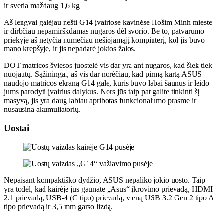
ir sveria maždaug 1,6 kg
Aš lengvai galėjau nešti G14 įvairiose kavinėse Hošim Minh mieste
ir dirbčiau nepamirškdamas nugaros dėl svorio. Be to, patvarumo
priekyje aš netyčia numečiau nešiojamąjį kompiuterį, kol jis buvo
mano krepšyje, ir jis nepadarė jokios žalos.
DOT matricos šviesos juostelė vis dar yra ant nugaros, kad šiek tiek
nuojautų. Sąžiningai, aš vis dar norėčiau, kad pirmą kartą ASUS
naudojo matricos ekraną G14 gale, kuris buvo labai šaunus ir leido
jums parodyti įvairius dalykus. Nors jūs taip pat galite tinkinti šį
masyvą, jis yra daug labiau apribotas funkcionalumo prasme ir
nusausina akumuliatorių.
Uostai
Nepaisant kompaktiško dydžio, ASUS nepaliko jokio uosto. Taip
yra todėl, kad kairėje jūs gaunate „Asus“ įkrovimo prievadą, HDMI
2.1 prievadą, USB-4 (C tipo) prievadą, vieną USB 3.2 Gen 2 tipo A
tipo prievadą ir 3,5 mm garso lizdą.