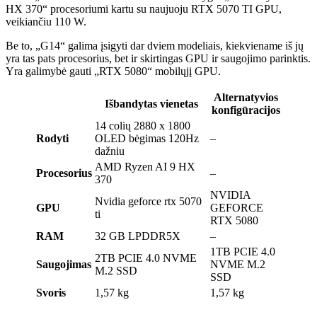
HX 370“ procesoriumi kartu su naujuoju RTX 5070 TI GPU,
veikiančiu 110 W.
Be to, „G14“ galima įsigyti dar dviem modeliais, kiekviename iš jų
yra tas pats procesorius, bet ir skirtingas GPU ir saugojimo parinktis.
Yra galimybė gauti „RTX 5080“ mobilųjį GPU.
Alternatyvios
Išbandytas vienetas
konfigūracijos
14 colių 2880 x 1800
Rodyti
OLED bėgimas 120Hz
–
dažniu
AMD Ryzen AI 9 HX
Procesorius
–
370
NVIDIA
Nvidia geforce rtx 5070
GPU
GEFORCE
ti
RTX 5080
RAM
32 GB LPDDR5X
–
1TB PCIE 4.0
2TB PCIE 4.0 NVME
Saugojimas
NVME M.2
M.2 SSD
SSD
Svoris
1,57 kg
1,57 kg