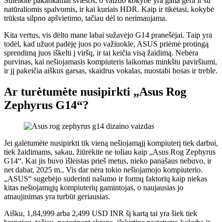
Suteikite pakankamai šviesos, o vaizdo kokybė yra gana gera ir su
natūraliomis spalvomis, ir kai kuriais HDR. Kaip ir tikėtasi, kokybė
trūksta silpno apšvietimo, tačiau dėl to nerimaujama.
Kita vertus, vis dėlto mane labai sužavėjo G14 pranešėjai. Taip yra
todėl, kad užuot padėję juos po važiuokle, ASUS priėmė protingą
sprendimą juos iškelti į viršų, ir tai keičia visą žaidimą. Nebėra
purvinas, kai nešiojamasis kompiuteris laikomas minkštu paviršiumi,
ir jį pakeičia aiškus garsas, skaidrus vokalas, nuostabi bosas ir treble.
Ar turėtumėte nusipirkti „Asus Rog
Zephyrus G14“?
Jei galėtumėte nusipirkti tik vieną nešiojamąjį kompiuterį tiek darbui,
tiek žaidimams, sakau, žiūrėkite ne toliau kaip „Asus Rog Zephyrus
G14“. Kai jis buvo išleistas prieš metus, nieko panašaus nebuvo, ir
net dabar, 2025 m., Vis dar nėra tokio nešiojamojo kompiuterio.
„ASUS“ sugebėjo suderinti našumo ir formų faktorių kaip niekas
kitas nešiojamųjų kompiuterių gamintojas, o naujausias jo
atnaujinimas yra turbūt geriausias.
Aišku, 1,84,999 arba 2,499 USD INR šį kartą tai yra šiek tiek