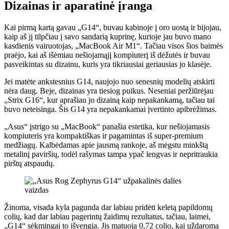
Dizainas ir aparatinė įranga
Kai pirmą kartą gavau „G14“, buvau kabinoje į oro uostą ir bijojau,
kaip aš jį tilpčiau į savo sandarią kuprinę, kurioje jau buvo mano
kasdienis vairuotojas, „MacBook Air M1“. Tačiau visos šios baimės
praėjo, kai aš išėmiau nešiojamąjį kompiuterį iš dėžutės ir buvau
pasveikintas su dizainu, kuris yra tikriausiai geriausias jo klasėje.
Jei matėte ankstesnius G14, naujojo nuo senesnių modelių atskirti
nėra daug. Beje, dizainas yra tiesiog puikus. Neseniai peržiūrėjau
„Strix G16“, kur aprašiau jo dizainą kaip nepakankamą, tačiau tai
buvo neteisinga. Šis G14 yra nepakankamai įvertinto apibrėžimas.
„Asus“ įstrigo su „MacBook“ panašia estetika, kur nešiojamasis
kompiuteris yra kompaktiškas ir pagamintas iš super-premium
medžiagų. Kalbėdamas apie jausmą rankoje, aš mėgstu minkštą
metalinį paviršių, todėl rašymas tampa ypač lengvas ir nepritraukia
pirštų atspaudų.
Žinoma, visada kyla pagunda dar labiau pridėti keletą papildomų
colių, kad dar labiau pagerintų žaidimų rezultatus, tačiau, laimei,
„G14“ sėkmingai to išvengia. Jis matuoja 0,72 colio, kai uždaroma