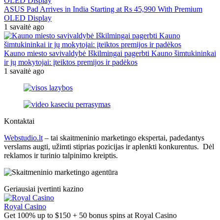
ASUS Pad Arrives in India Starting at Rs 45,990 With Premium
OLED Display
1 savaitė ago
Kauno miesto savivaldybė Iškilmingai pagerbti Kauno šimtukininkai
ir jų mokytojai: įteiktos premijos ir padėkos
1 savaitė ago
Kontaktai
Webstudio.lt
– tai skaitmeninio marketingo ekspertai, padedantys
verslams augti, užimti stiprias pozicijas ir aplenkti konkurentus. Dėl
reklamos ir turinio talpinimo kreiptis.
Geriausiai įvertinti kazino
Royal Casino
Get 100% up to $150 + 50 bonus spins at Royal Casino