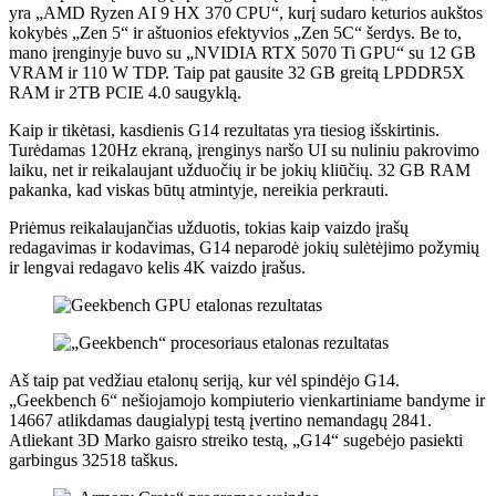
yra „AMD Ryzen AI 9 HX 370 CPU“, kurį sudaro keturios aukštos
kokybės „Zen 5“ ir aštuonios efektyvios „Zen 5C“ šerdys. Be to,
mano įrenginyje buvo su „NVIDIA RTX 5070 Ti GPU“ su 12 GB
VRAM ir 110 W TDP. Taip pat gausite 32 GB greitą LPDDR5X
RAM ir 2TB PCIE 4.0 saugyklą.
Kaip ir tikėtasi, kasdienis G14 rezultatas yra tiesiog išskirtinis.
Turėdamas 120Hz ekraną, įrenginys naršo UI su nuliniu pakrovimo
laiku, net ir reikalaujant užduočių ir be jokių kliūčių. 32 GB RAM
pakanka, kad viskas būtų atmintyje, nereikia perkrauti.
Priėmus reikalaujančias užduotis, tokias kaip vaizdo įrašų
redagavimas ir kodavimas, G14 neparodė jokių sulėtėjimo požymių
ir lengvai redagavo kelis 4K vaizdo įrašus.
Aš taip pat vedžiau etalonų seriją, kur vėl spindėjo G14.
„Geekbench 6“ nešiojamojo kompiuterio vienkartiniame bandyme ir
14667 atlikdamas daugialypį testą įvertino nemandagų 2841.
Atliekant 3D Marko gaisro streiko testą, „G14“ sugebėjo pasiekti
garbingus 32518 taškus.