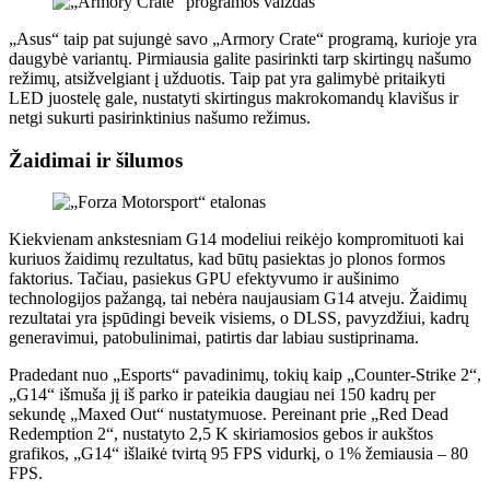
„Asus“ taip pat sujungė savo „Armory Crate“ programą, kurioje yra
daugybė variantų. Pirmiausia galite pasirinkti tarp skirtingų našumo
režimų, atsižvelgiant į užduotis. Taip pat yra galimybė pritaikyti
LED juostelę gale, nustatyti skirtingus makrokomandų klavišus ir
netgi sukurti pasirinktinius našumo režimus.
Žaidimai ir šilumos
Kiekvienam ankstesniam G14 modeliui reikėjo kompromituoti kai
kuriuos žaidimų rezultatus, kad būtų pasiektas jo plonos formos
faktorius. Tačiau, pasiekus GPU efektyvumo ir aušinimo
technologijos pažangą, tai nebėra naujausiam G14 atveju. Žaidimų
rezultatai yra įspūdingi beveik visiems, o DLSS, pavyzdžiui, kadrų
generavimui, patobulinimai, patirtis dar labiau sustiprinama.
Pradedant nuo „Esports“ pavadinimų, tokių kaip „Counter-Strike 2“,
„G14“ išmuša jį iš parko ir pateikia daugiau nei 150 kadrų per
sekundę „Maxed Out“ nustatymuose. Pereinant prie „Red Dead
Redemption 2“, nustatyto 2,5 K skiriamosios gebos ir aukštos
grafikos, „G14“ išlaikė tvirtą 95 FPS vidurkį, o 1% žemiausia – 80
FPS.