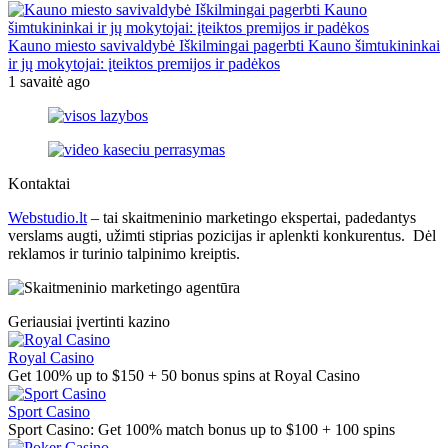
Kauno miesto savivaldybė Iškilmingai pagerbti Kauno šimtukininkai
ir jų mokytojai: įteiktos premijos ir padėkos
1 savaitė ago
Kontaktai
Webstudio.lt
– tai skaitmeninio marketingo ekspertai, padedantys
verslams augti, užimti stiprias pozicijas ir aplenkti konkurentus. Dėl
reklamos ir turinio talpinimo kreiptis.
Geriausiai įvertinti kazino
Royal Casino
Get 100% up to $150 + 50 bonus spins at Royal Casino
Sport Casino
Sport Casino: Get 100% match bonus up to $100 + 100 spins