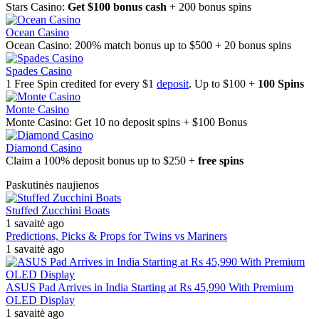
Stars Casino:
Get $100 bonus cash
+ 200 bonus spins
Ocean Casino
Ocean Casino: 200% match bonus up to $500 + 20 bonus spins
Spades Casino
1 Free Spin credited for every $1
deposit
. Up to $100 +
100 Spins
Monte Casino
Monte Casino: Get 10 no deposit spins + $100 Bonus
Diamond Casino
Claim a 100% deposit bonus up to $250 +
free spins
Paskutinės naujienos
Stuffed Zucchini Boats
1 savaitė ago
Predictions, Picks & Props for Twins vs Mariners
1 savaitė ago
ASUS Pad Arrives in India Starting at Rs 45,990 With Premium
OLED Display
1 savaitė ago