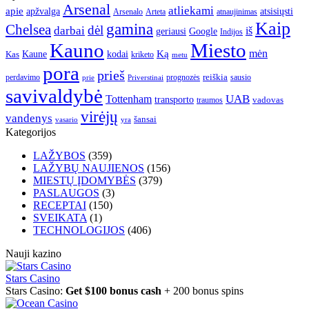
Arsenal
atliekami
apie
apžvalga
atsisiųsti
Arsenalo
Arteta
atnaujinimas
Kaip
gamina
Chelsea
dėl
darbai
iš
geriausi
Google
Indijos
Kauno
Miesto
Ką
mėn
Kaune
kodai
Kas
kriketo
metu
pora
prieš
reiškia
perdavimo
prognozės
sausio
Priverstinai
prie
savivaldybė
UAB
Tottenham
transporto
traumos
vadovas
virėjų
vandenys
šansai
vasario
yra
Kategorijos
LAŽYBOS
(359)
LAŽYBŲ NAUJIENOS
(156)
MIESTŲ ĮDOMYBĖS
(379)
PASLAUGOS
(3)
RECEPTAI
(150)
SVEIKATA
(1)
TECHNOLOGIJOS
(406)
Nauji kazino
Stars Casino
Stars Casino:
Get $100 bonus cash
+ 200 bonus spins