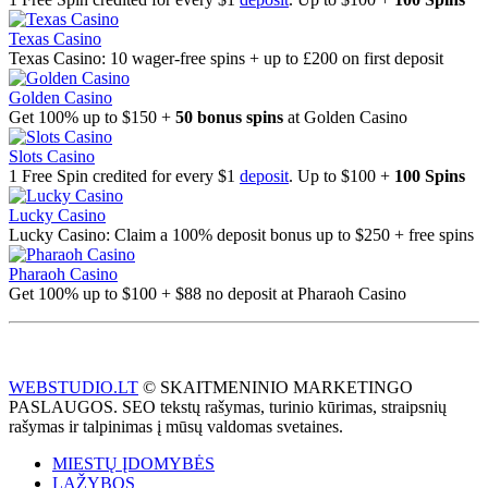
Texas Casino
Texas Casino: 10 wager-free spins + up to £200 on first deposit
Golden Casino
Get 100% up to $150 +
50 bonus spins
at Golden Casino
Slots Casino
1 Free Spin credited for every $1
deposit
. Up to $100 +
100 Spins
Lucky Casino
Lucky Casino: Claim a 100% deposit bonus up to $250 + free spins
Pharaoh Casino
Get 100% up to $100 + $88 no deposit at Pharaoh Casino
WEBSTUDIO.LT
© SKAITMENINIO MARKETINGO
PASLAUGOS. SEO tekstų rašymas, turinio kūrimas, straipsnių
rašymas ir talpinimas į mūsų valdomas svetaines.
MIESTŲ ĮDOMYBĖS
LAŽYBOS