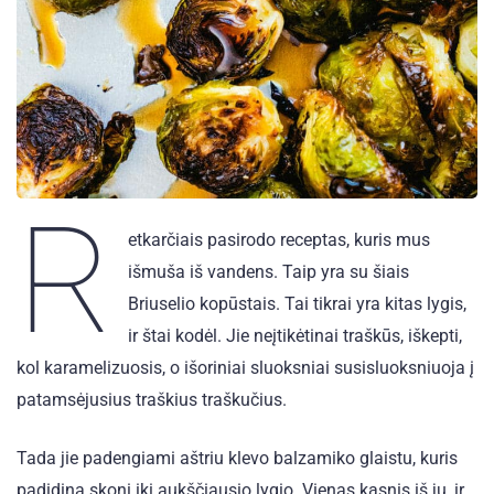
R
etkarčiais pasirodo receptas, kuris mus
išmuša iš vandens. Taip yra su šiais
Briuselio kopūstais. Tai tikrai yra kitas lygis,
ir štai kodėl. Jie neįtikėtinai traškūs, iškepti,
kol karamelizuosis, o išoriniai sluoksniai susisluoksniuoja į
patamsėjusius traškius traškučius.
Tada jie padengiami aštriu klevo balzamiko glaistu, kuris
padidina skonį iki aukščiausio lygio. Vienas kąsnis iš jų, ir