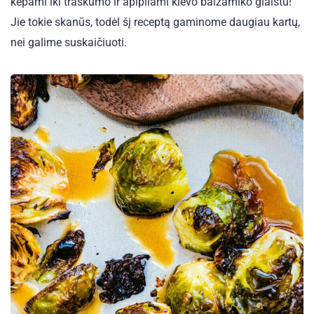
kepami iki traškumo ir apipilami klevo balzamiko glaistu!
Jie tokie skanūs, todėl šį receptą gaminome daugiau kartų,
nei galime suskaičiuoti.