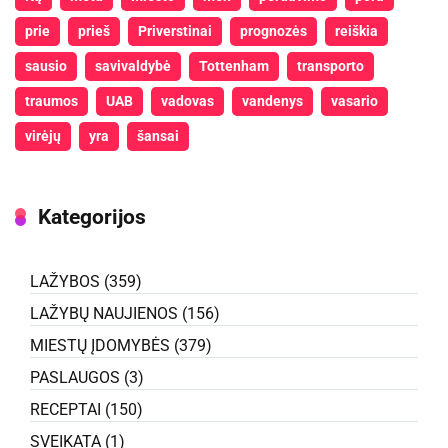
prie
prieš
Priverstinai
prognozės
reiškia
sausio
savivaldybė
Tottenham
transporto
traumos
UAB
vadovas
vandenys
vasario
virėjų
yra
šansai
Kategorijos
LAŽYBOS
(359)
LAŽYBŲ NAUJIENOS
(156)
MIESTŲ ĮDOMYBĖS
(379)
PASLAUGOS
(3)
RECEPTAI
(150)
SVEIKATA
(1)