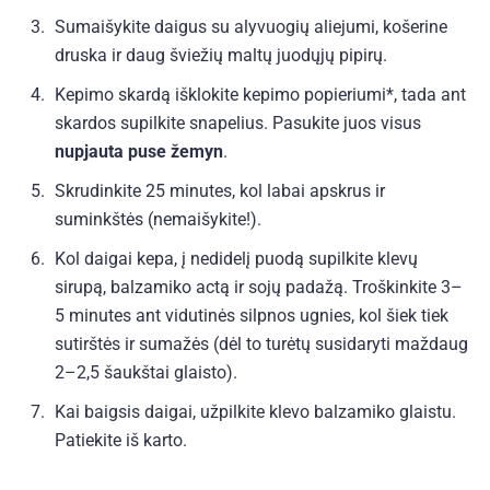
Sumaišykite daigus su alyvuogių aliejumi, košerine
druska ir daug šviežių maltų juodųjų pipirų.
Kepimo skardą išklokite kepimo popieriumi*, tada ant
skardos supilkite snapelius. Pasukite juos visus
nupjauta puse žemyn
.
Skrudinkite 25 minutes, kol labai apskrus ir
suminkštės (nemaišykite!).
Kol daigai kepa, į nedidelį puodą supilkite klevų
sirupą, balzamiko actą ir sojų padažą. Troškinkite 3–
5 minutes ant vidutinės silpnos ugnies, kol šiek tiek
sutirštės ir sumažės (dėl to turėtų susidaryti maždaug
2–2,5 šaukštai glaisto).
Kai baigsis daigai, užpilkite klevo balzamiko glaistu.
Patiekite iš karto.