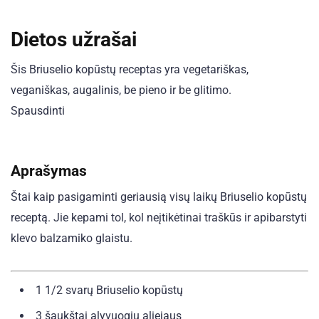
Dietos užrašai
Šis Briuselio kopūstų receptas yra vegetariškas,
veganiškas, augalinis, be pieno ir be glitimo.
Spausdinti
Aprašymas
Štai kaip pasigaminti geriausią visų laikų Briuselio kopūstų
receptą. Jie kepami tol, kol neįtikėtinai traškūs ir apibarstyti
klevo balzamiko glaistu.
1 1/2
svarų Briuselio kopūstų
3 šaukštai
alyvuogių aliejaus