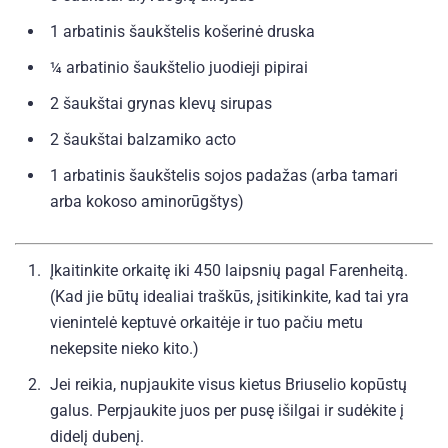
1 arbatinis šaukštelis
košerinė druska
¼ arbatinio šaukštelio
juodieji pipirai
2 šaukštai
grynas klevų sirupas
2 šaukštai
balzamiko acto
1 arbatinis šaukštelis
sojos padažas (arba tamari
arba kokoso aminorūgštys)
Įkaitinkite orkaitę iki 450 laipsnių pagal Farenheitą.
(Kad jie būtų idealiai traškūs, įsitikinkite, kad tai yra
vienintelė keptuvė orkaitėje ir tuo pačiu metu
nekepsite nieko kito.)
Jei reikia, nupjaukite visus kietus Briuselio kopūstų
galus. Perpjaukite juos per pusę išilgai ir sudėkite į
didelį dubenį.