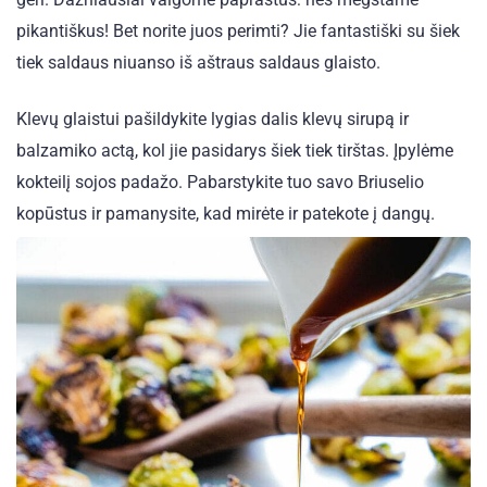
pikantiškus! Bet norite juos perimti? Jie fantastiški su šiek
tiek saldaus niuanso iš aštraus saldaus glaisto.
Klevų glaistui pašildykite lygias dalis klevų sirupą ir
balzamiko actą, kol jie pasidarys šiek tiek tirštas. Įpylėme
kokteilį sojos padažo. Pabarstykite tuo savo Briuselio
kopūstus ir pamanysite, kad mirėte ir patekote į dangų.