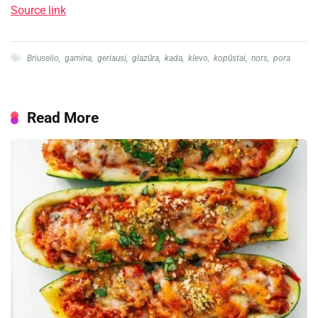
Source link
Briuselio
,
gamina
,
geriausi
,
glazūra
,
kada
,
klevo
,
kopūstai
,
nors
,
pora
Read More