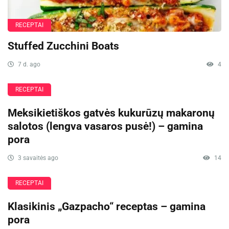
RECEPTAI
Stuffed Zucchini Boats
7 d. ago
4
RECEPTAI
Meksikietiškos gatvės kukurūzų makaronų
salotos (lengva vasaros pusė!) – gamina
pora
3 savaitės ago
14
RECEPTAI
Klasikinis „Gazpacho“ receptas – gamina
pora