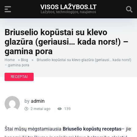
VISOS LAŽYBOS.LT
Lažybos, technologijos, naujienos
Briuselio kopūstai su klevo
glazūra (geriausi… kada nors!) –
gamina pora
Home
»
Blog
»
Briuselio kopūstai su klevo glazūra (geriausi… kada nors!)
– gamina pora
RECEPTAI
by
admin
2 metai ago
139
Štai mūsų mėgstamiausia
Briuselio kopūstų receptas
– jie