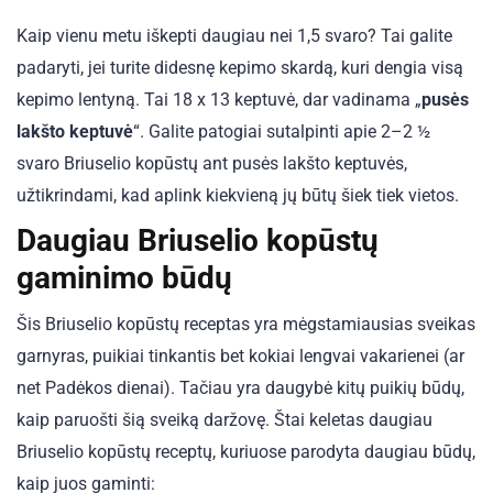
Kaip vienu metu iškepti daugiau nei 1,5 svaro? Tai galite
padaryti, jei turite didesnę kepimo skardą, kuri dengia visą
kepimo lentyną. Tai 18 x 13 keptuvė, dar vadinama „
pusės
lakšto keptuvė
“. Galite patogiai sutalpinti apie 2–2 ½
svaro Briuselio kopūstų ant pusės lakšto keptuvės,
užtikrindami, kad aplink kiekvieną jų būtų šiek tiek vietos.
Daugiau Briuselio kopūstų
gaminimo būdų
Šis Briuselio kopūstų receptas yra mėgstamiausias sveikas
garnyras, puikiai tinkantis bet kokiai lengvai vakarienei (ar
net Padėkos dienai). Tačiau yra daugybė kitų puikių būdų,
kaip paruošti šią sveiką daržovę. Štai keletas daugiau
Briuselio kopūstų receptų, kuriuose parodyta daugiau būdų,
kaip juos gaminti: