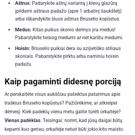
Aštrus:
Padarykite aštrų variantą į klevų glazūrą
įpildami aštraus padažo (apie 1 arbatinį šaukštelį)
arba išbandykite šiuos aštrius Briuselio kopūstus.
Medus:
Kitas puikus skonio derinys yra medus!
Pabarstykite tiesiog medumi ar net karštu medumi.
Hoisin:
Briuselis puikiai dera su azijietiško stiliaus
skoniais. Pabarstykite pirktu arba naminiu hoisin
padažu.
Kaip pagaminti didesnę porciją
Ar perskaitėte visus aukščiau pateiktus patarimus apie
traškius Briuselio kopūstus? Pažiūrėkime, ar atkreipei
dėmesį. Kiek padėklų vienu metu galite turėti orkaitėje?
Vienas padėklas
. Teisingai: norint, kad jūsų daigai būtų
kepami kuo geriau, orkaitėje neturi būti jokio kito maisto.