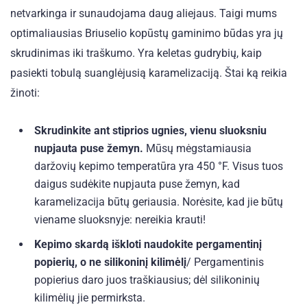
netvarkinga ir sunaudojama daug aliejaus. Taigi mums
optimaliausias Briuselio kopūstų gaminimo būdas yra jų
skrudinimas iki traškumo.
Yra keletas gudrybių, kaip
pasiekti tobulą suanglėjusią karamelizaciją. Štai ką reikia
žinoti:
Skrudinkite ant stiprios ugnies, vienu sluoksniu
nupjauta puse žemyn.
Mūsų mėgstamiausia
daržovių kepimo temperatūra yra 450 °F. Visus tuos
daigus sudėkite nupjauta puse žemyn, kad
karamelizacija būtų geriausia. Norėsite, kad jie būtų
viename sluoksnyje: nereikia krauti!
Kepimo skardą iškloti naudokite pergamentinį
popierių, o ne silikoninį kilimėlį
/ Pergamentinis
popierius daro juos traškiausius; dėl silikoninių
kilimėlių jie permirksta.