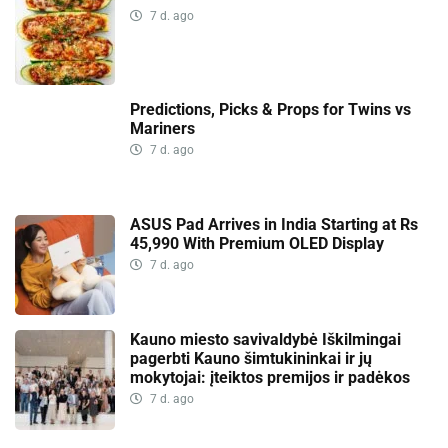
7 d. ago
Predictions, Picks & Props for Twins vs
Mariners
7 d. ago
ASUS Pad Arrives in India Starting at Rs
45,990 With Premium OLED Display
7 d. ago
Kauno miesto savivaldybė Iškilmingai
pagerbti Kauno šimtukininkai ir jų
mokytojai: įteiktos premijos ir padėkos
7 d. ago