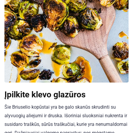
Įpilkite klevo glazūros
Šie Briuselio kopūstai yra be galo skanūs skrudinti su
alyvuogių aliejumi ir druska. Išoriniai sluoksniai nukrenta ir
susidaro traškūs, sūrūs traškučiai, kurie yra nenumaldomai
geri. Dažniausiai valgome paprastus: nes mėgstame