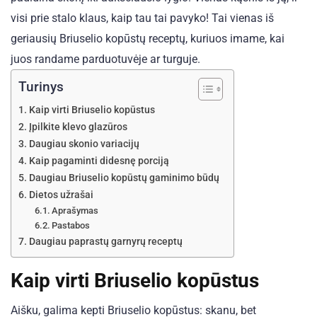
visi prie stalo klaus, kaip tau tai pavyko! Tai vienas iš
geriausių Briuselio kopūstų receptų, kuriuos imame, kai
juos randame parduotuvėje ar turguje.
Turinys
Kaip virti Briuselio kopūstus
Įpilkite klevo glazūros
Daugiau skonio variacijų
Kaip pagaminti didesnę porciją
Daugiau Briuselio kopūstų gaminimo būdų
Dietos užrašai
Aprašymas
Pastabos
Daugiau paprastų garnyrų receptų
Kaip virti Briuselio kopūstus
Aišku, galima kepti Briuselio kopūstus: skanu, bet