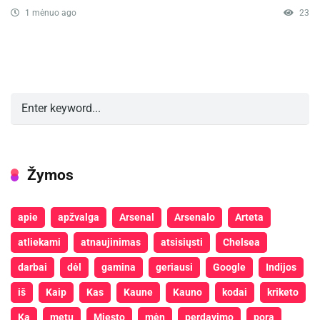
1 mėnuo ago
23
Žymos
apie
apžvalga
Arsenal
Arsenalo
Arteta
atliekami
atnaujinimas
atsisiųsti
Chelsea
darbai
dėl
gamina
geriausi
Google
Indijos
iš
Kaip
Kas
Kaune
Kauno
kodai
kriketo
Ką
metu
Miesto
mėn
perdavimo
pora