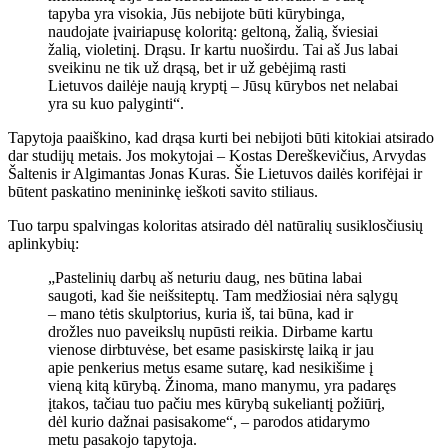
tapyba yra visokia, Jūs nebijote būti kūrybinga,
naudojate įvairiapusę koloritą: geltoną, žalią, šviesiai
žalią, violetinį. Drąsu. Ir kartu nuoširdu. Tai aš Jus labai
sveikinu ne tik už drąsą, bet ir už gebėjimą rasti
Lietuvos dailėje naują kryptį – Jūsų kūrybos net nelabai
yra su kuo palyginti“.
Tapytoja paaiškino, kad drąsa kurti bei nebijoti būti kitokiai atsirado
dar studijų metais. Jos mokytojai – Kostas Dereškevičius, Arvydas
Šaltenis ir Algimantas Jonas Kuras. Šie Lietuvos dailės korifėjai ir
būtent paskatino menininkę ieškoti savito stiliaus.
Tuo tarpu spalvingas koloritas atsirado dėl natūralių susiklosčiusių
aplinkybių:
„Pastelinių darbų aš neturiu daug, nes būtina labai
saugoti, kad šie neišsiteptų. Tam medžiosiai nėra sąlygų
– mano tėtis skulptorius, kuria iš, tai būna, kad ir
drožles nuo paveikslų nupūsti reikia. Dirbame kartu
vienose dirbtuvėse, bet esame pasiskirstę laiką ir jau
apie penkerius metus esame sutarę, kad nesikišime į
vieną kitą kūrybą. Žinoma, mano manymu, yra padaręs
įtakos, tačiau tuo pačiu mes kūrybą sukeliantį požiūrį,
dėl kurio dažnai pasisakome“, – parodos atidarymo
metu pasakojo tapytoja.