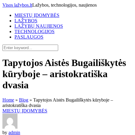
Visos lažybos.lt
Lažybos, technologijos, naujienos
MIESTŲ ĮDOMYBĖS
LAŽYBOS
LAŽYBŲ NAUJIENOS
TECHNOLOGIJOS
PASLAUGOS
Tapytojos Aistės Bugailiškytės
kūryboje – aristokratiška
dvasia
Home
»
Blog
»
Tapytojos Aistės Bugailiškytės kūryboje –
aristokratiška dvasia
MIESTŲ ĮDOMYBĖS
by
admin