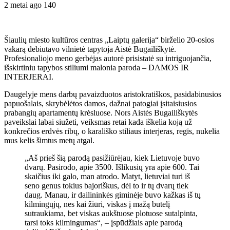
2 metai ago
140
Šiaulių miesto kultūros centras „Laiptų galerija“ birželio 20-osios
vakarą debiutavo vilnietė tapytoja Aistė Bugailiškytė.
Profesionaliojo meno gerbėjas autorė prisistatė su intriguojančia,
išskirtiniu tapybos stiliumi malonia paroda – DAMOS IR
INTERJERAI.
Daugelyje mens darbų pavaizduotos aristokratiškos, pasidabinusios
papuošalais, skrybėlėtos damos, dažnai patogiai įsitaisiusios
prabangių apartamentų krėsluose. Nors Aistės Bugailiškytės
paveikslai labai siužeti, veiksmas retai kada iškelia koją už
konkrečios erdvės ribų, o karališko stiliaus interjeras, regis, nukelia
mus kelis šimtus metų atgal.
„Aš prieš šią parodą pasižiūrėjau, kiek Lietuvoje buvo
dvarų. Pasirodo, apie 3500. Išlikusių yra apie 600. Tai
skaičius iki galo, man atrodo. Matyt, lietuviai turi iš
seno genus tokius bajoriškus, dėl to ir tų dvarų tiek
daug. Manau, ir dailininkės giminėje buvo kažkas iš tų
kilmingųjų, nes kai žiūri, viskas į mažą butelį
sutraukiama, bet viskas aukštuose plotuose sutalpinta,
tarsi toks kilmingumas“, – įspūdžiais apie parodą