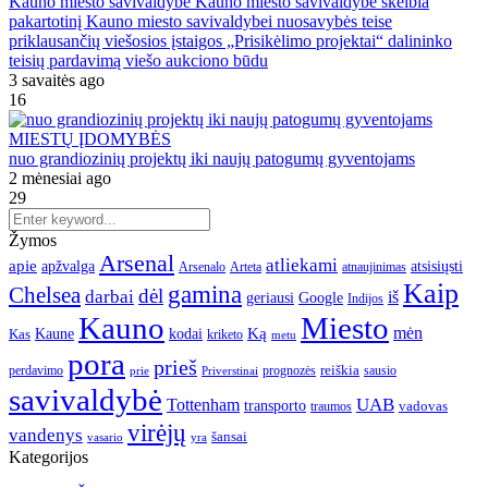
Kauno miesto savivaldybė Kauno miesto savivaldybė skelbia
pakartotinį Kauno miesto savivaldybei nuosavybės teise
priklausančių viešosios įstaigos „Prisikėlimo projektai“ dalininko
teisių pardavimą viešo aukciono būdu
3 savaitės ago
16
MIESTŲ ĮDOMYBĖS
nuo grandiozinių projektų iki naujų patogumų gyventojams
2 mėnesiai ago
29
Žymos
Arsenal
atliekami
apie
apžvalga
atsisiųsti
Arsenalo
Arteta
atnaujinimas
Kaip
gamina
Chelsea
dėl
darbai
iš
geriausi
Google
Indijos
Kauno
Miesto
Ką
mėn
Kaune
kodai
Kas
kriketo
metu
pora
prieš
reiškia
perdavimo
prognozės
sausio
Priverstinai
prie
savivaldybė
UAB
Tottenham
transporto
traumos
vadovas
virėjų
vandenys
šansai
vasario
yra
Kategorijos