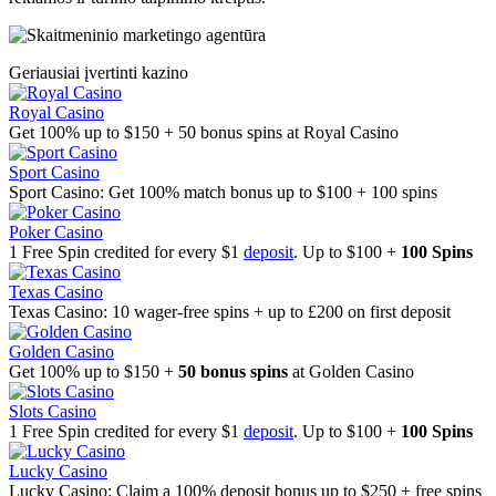
Geriausiai įvertinti kazino
Royal Casino
Get 100% up to $150 + 50 bonus spins at Royal Casino
Sport Casino
Sport Casino: Get 100% match bonus up to $100 + 100 spins
Poker Casino
1 Free Spin credited for every $1
deposit
. Up to $100 +
100 Spins
Texas Casino
Texas Casino: 10 wager-free spins + up to £200 on first deposit
Golden Casino
Get 100% up to $150 +
50 bonus spins
at Golden Casino
Slots Casino
1 Free Spin credited for every $1
deposit
. Up to $100 +
100 Spins
Lucky Casino
Lucky Casino: Claim a 100% deposit bonus up to $250 + free spins