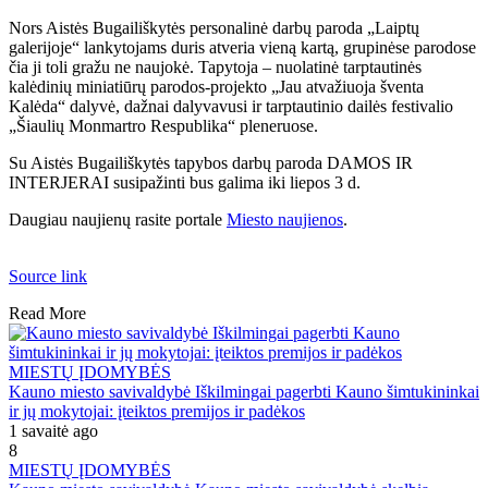
Nors Aistės Bugailiškytės personalinė darbų paroda „Laiptų
galerijoje“ lankytojams duris atveria vieną kartą, grupinėse parodose
čia ji toli gražu ne naujokė. Tapytoja – nuolatinė tarptautinės
kalėdinių miniatiūrų parodos-projekto „Jau atvažiuoja šventa
Kalėda“ dalyvė, dažnai dalyvavusi ir tarptautinio dailės festivalio
„Šiaulių Monmartro Respublika“ pleneruose.
Su Aistės Bugailiškytės tapybos darbų paroda DAMOS IR
INTERJERAI susipažinti bus galima iki liepos 3 d.
Daugiau naujienų rasite portale
Miesto naujienos
.
Source link
Read More
MIESTŲ ĮDOMYBĖS
Kauno miesto savivaldybė Iškilmingai pagerbti Kauno šimtukininkai
ir jų mokytojai: įteiktos premijos ir padėkos
1 savaitė ago
8
MIESTŲ ĮDOMYBĖS