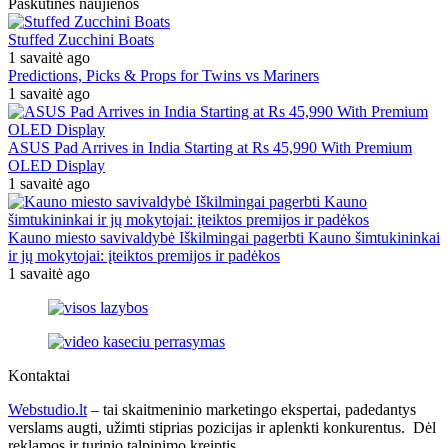
Paskutinės naujienos
Stuffed Zucchini Boats
1 savaitė ago
Predictions, Picks & Props for Twins vs Mariners
1 savaitė ago
ASUS Pad Arrives in India Starting at Rs 45,990 With Premium
OLED Display
1 savaitė ago
Kauno miesto savivaldybė Iškilmingai pagerbti Kauno šimtukininkai
ir jų mokytojai: įteiktos premijos ir padėkos
1 savaitė ago
Kontaktai
Webstudio.lt
– tai skaitmeninio marketingo ekspertai, padedantys
verslams augti, užimti stiprias pozicijas ir aplenkti konkurentus. Dėl
reklamos ir turinio talpinimo kreiptis.