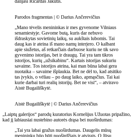
dalijasi Ričardas Jakutis.
Parodos fragmentas | © Darius Ančerevičius
„Mano tėvelis menininkas ir mes gyvenome Vilniaus
senamiestyje. Gavome butą, kuris dar nebuvo
išdraskytas sovietinių laikų, su aukštais lubomis. Tai
daug kas ir ateina iš mano namų interjero. O kalbant
apie siužetus, aš retkarčiais darbuose kuriu ne tik savo
gyvenimo istorijas, bet ir draugų. Tai yra tam tikros
istorijos, kurių „užsikabinu“. Kartais istorijas sukuriu
savaime. Tos istorijos ateina, kai man būna labai gera
nuotaika – savaime išplaukia. Bet ne dėl to, kad atsitiko
tas įvykis, o vėliau – po daug laiko, apmąsčius. Tai kai
kurie darbai turi realių istorijų. Bet ne visi“, – atviravo
Aistė Bugailiškytė.
Aistė Bugailiškytė | © Darius Ančerevičius
„Laiptų galerijos“ parodų kuratorius Kornelijus Užuotas pripažino,
kad jį labiausiai nustebino autorės drąsa bei nuoširdumas:
„Tai yra labai gražus nuoširdumas. Daugelis mūsų
menininkų bijo būti nuoširdžiais ir atvirais. O Jūsų