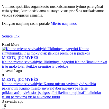
Vilniaus apskrities organizuoto nusikalstamumo tyrimo pareigūnai
tęsia tyrimą, kuriuo siekiama nustatyti visus prie šios nusikalstamos
veikos sudėjusius asmenis.
Daugiau naujienų rasite portale
Miesto naujienos
.
Source link
Read More
MIESTŲ ĮDOMYBĖS
Kauno miesto savivaldybė Iškilmingai pagerbti Kauno šimtukininkai
ir jų mokytojai: įteiktos premijos ir padėkos
1 savaitė ago
8
MIESTŲ ĮDOMYBĖS
Kauno miesto savivaldybė Kauno miesto savivaldybė skelbia
pakartotinį Kauno miesto savivaldybei nuosavybės teise
priklausančių viešosios įstaigos „Prisikėlimo projektai“ dalininko
teisių pardavimą viešo aukciono būdu
3 savaitės ago
16