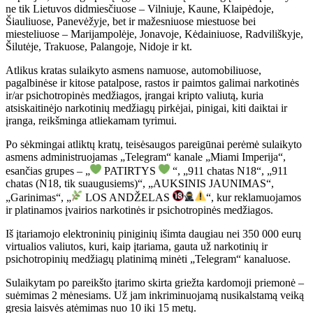
ne tik Lietuvos didmiesčiuose – Vilniuje, Kaune, Klaipėdoje,
Šiauliuose, Panevėžyje, bet ir mažesniuose miestuose bei
miesteliuose – Marijampolėje, Jonavoje, Kėdainiuose, Radviliškyje,
Šilutėje, Trakuose, Palangoje, Nidoje ir kt.
Atlikus kratas sulaikyto asmens namuose, automobiliuose,
pagalbinėse ir kitose patalpose, rastos ir paimtos galimai narkotinės
ir/ar psichotropinės medžiagos, įrangai kripto valiutą, kuria
atsiskaitinėjo narkotinių medžiagų pirkėjai, pinigai, kiti daiktai ir
įranga, reikšminga atliekamam tyrimui.
Po sėkmingai atliktų kratų, teisėsaugos pareigūnai perėmė sulaikyto
asmens administruojamas „Telegram“ kanale „Miami Imperija“,
esančias grupes – „
PATIRTYS
“, „911 chatas N18“, „911
chatas (N18, tik suaugusiems)“, „AUKSINIS JAUNIMAS“,
„Garinimas“, „
LOS ANDŽELAS
“, kur reklamuojamos
ir platinamos įvairios narkotinės ir psichotropinės medžiagos.
Iš įtariamojo elektroninių piniginių išimta daugiau nei 350 000 eurų
virtualios valiutos, kuri, kaip įtariama, gauta už narkotinių ir
psichotropinių medžiagų platinimą minėti „Telegram“ kanaluose.
Sulaikytam po pareikšto įtarimo skirta griežta kardomoji priemonė –
suėmimas 2 mėnesiams. Už jam inkriminuojamą nusikalstamą veiką
gresia laisvės atėmimas nuo 10 iki 15 metų.