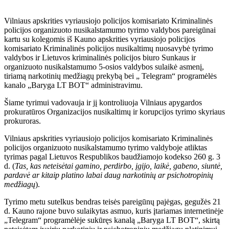
Vilniaus apskrities vyriausiojo policijos komisariato Kriminalinės
policijos organizuoto nusikalstamumo tyrimo valdybos pareigūnai
kartu su kolegomis iš Kauno apskrities vyriausiojo policijos
komisariato Kriminalinės policijos nusikaltimų nuosavybė tyrimo
valdybos ir Lietuvos kriminalinės policijos biuro Sunkaus ir
organizuoto nusikalstamumo 5-osios valdybos sulaikė asmenį,
tiriamą narkotinių medžiagų prekybą bei „ Telegram“ programėlės
kanalo „Baryga LT BOT“ administravimu.
Šiame tyrimui vadovauja ir jį kontroliuoja Vilniaus apygardos
prokuratūros Organizacijos nusikaltimų ir korupcijos tyrimo skyriaus
prokuroras.
Vilniaus apskrities vyriausiojo policijos komisariato Kriminalinės
policijos organizuoto nusikalstamumo tyrimo valdyboje atliktas
tyrimas pagal Lietuvos Respublikos baudžiamojo kodekso 260 g. 3
d. (
Tas, kas neteisėtai gamino, perdirbo, įgijo, laikė, gabeno, siuntė,
pardavė ar kitaip platino labai daug narkotinių ar psichotropinių
medžiagų
).
Tyrimo metu sutelkus bendras teisės pareigūnų pajėgas, gegužės 21
d. Kauno rajone buvo sulaikytas asmuo, kuris įtariamas internetinėje
„Telegram“ programėlėje sukūręs kanalą „Baryga LT BOT“, skirtą