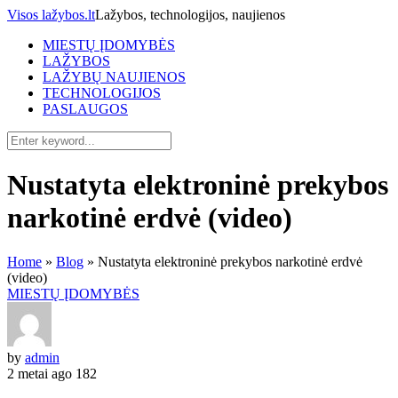
Visos lažybos.lt
Lažybos, technologijos, naujienos
MIESTŲ ĮDOMYBĖS
LAŽYBOS
LAŽYBŲ NAUJIENOS
TECHNOLOGIJOS
PASLAUGOS
Nustatyta elektroninė prekybos
narkotinė erdvė (video)
Home
»
Blog
»
Nustatyta elektroninė prekybos narkotinė erdvė
(video)
MIESTŲ ĮDOMYBĖS
by
admin
2 metai ago
182