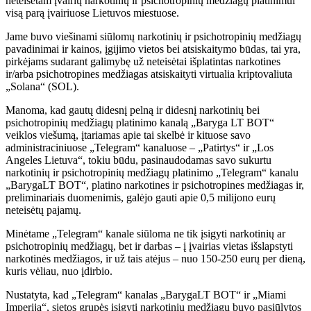
neteisėtam įvairių narkotinių ir psichotropinių medžiagų platinimui
visą parą įvairiuose Lietuvos miestuose.
Jame buvo viešinami siūlomų narkotinių ir psichotropinių medžiagų
pavadinimai ir kainos, įgijimo vietos bei atsiskaitymo būdas, tai yra,
pirkėjams sudarant galimybę už neteisėtai išplatintas narkotines
ir/arba psichotropines medžiagas atsiskaityti virtualia kriptovaliuta
„Solana“ (SOL).
Manoma, kad gautų didesnį pelną ir didesnį narkotinių bei
psichotropinių medžiagų platinimo kanalą „Baryga LT BOT“
veiklos viešumą, įtariamas apie tai skelbė ir kituose savo
administraciniuose „Telegram“ kanaluose – „Patirtys“ ir „Los
Angeles Lietuva“, tokiu būdu, pasinaudodamas savo sukurtu
narkotinių ir psichotropinių medžiagų platinimo „Telegram“ kanalu
„BarygaLT BOT“, platino narkotines ir psichotropines medžiagas ir,
preliminariais duomenimis, galėjo gauti apie 0,5 milijono eurų
neteisėtų pajamų.
Minėtame „Telegram“ kanale siūloma ne tik įsigyti narkotinių ar
psichotropinių medžiagų, bet ir darbas – į įvairias vietas išslapstyti
narkotinės medžiagos, ir už tais atėjus – nuo ​​150-250 eurų per dieną,
kuris vėliau, nuo įdirbio.
Nustatyta, kad „Telegram“ kanalas „BarygaLT BOT“ ir „Miami
Imperija“, sietos grupės įsigyti narkotinių medžiagų buvo pasiūlytos