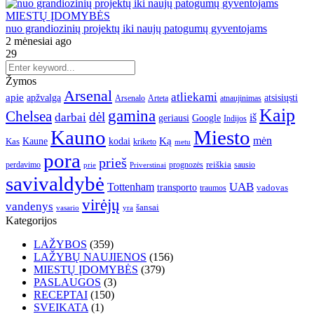
MIESTŲ ĮDOMYBĖS
nuo grandiozinių projektų iki naujų patogumų gyventojams
2 mėnesiai ago
29
Žymos
Arsenal
atliekami
apie
apžvalga
atsisiųsti
Arsenalo
Arteta
atnaujinimas
Kaip
gamina
Chelsea
dėl
darbai
iš
geriausi
Google
Indijos
Kauno
Miesto
Ką
mėn
Kaune
kodai
Kas
kriketo
metu
pora
prieš
reiškia
perdavimo
prognozės
sausio
Priverstinai
prie
savivaldybė
UAB
Tottenham
transporto
traumos
vadovas
virėjų
vandenys
šansai
vasario
yra
Kategorijos
LAŽYBOS
(359)
LAŽYBŲ NAUJIENOS
(156)
MIESTŲ ĮDOMYBĖS
(379)
PASLAUGOS
(3)
RECEPTAI
(150)
SVEIKATA
(1)