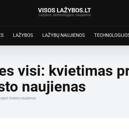
VISOS LAŽYBOS.LT
Lažybos, technologijos, naujienos
ĖS
LAŽYBOS
LAŽYBŲ NAUJIENOS
TECHNOLOGIJO
s visi: kvietimas pr
sto naujienas
muojant miesto naujienas