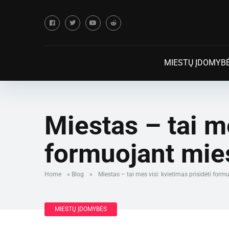
MIESTŲ ĮDOMYB
Miestas – tai me
formuojant mie
Home
»
Blog
»
Miestas – tai mes visi: kvietimas prisidėti for
MIESTŲ ĮDOMYBĖS