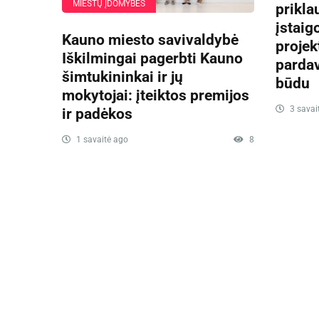
MIESTŲ ĮDOMYBĖS
prikla
įstaig
Kauno miesto savivaldybė
projek
Iškilmingai pagerbti Kauno
parda
šimtukininkai ir jų
būdu
mokytojai: įteiktos premijos
3 savai
ir padėkos
1 savaitė ago
8