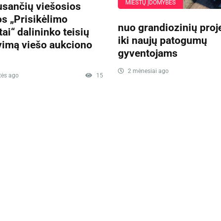
MIESTŲ ĮDOMYBĖS
usančių viešosios
os „Prisikėlimo
nuo grandiozinių proj
tai“ dalininko teisių
iki naujų patogumų
vimą viešo aukciono
gyventojams
2 mėnesiai ago
tės ago
15