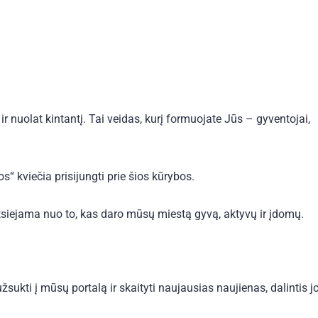
ir nuolat kintantį. Tai veidas, kurį formuojate Jūs – gyventojai,
“ kviečia prisijungti prie šios kūrybos.
tsiejama nuo to, kas daro mūsų miestą gyvą, aktyvų ir įdomų.
sukti į mūsų portalą ir skaityti naujausias naujienas, dalintis 