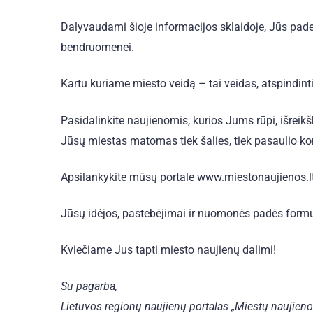
Dalyvaudami šioje informacijos sklaidoje, Jūs paded
bendruomenei.
Kartu kuriame miesto veidą – tai veidas, atspindint
Pasidalinkite naujienomis, kurios Jums rūpi, išreikš
Jūsų miestas matomas tiek šalies, tiek pasaulio ko
Apsilankykite mūsų portale www.miestonaujienos.lt i
Jūsų idėjos, pastebėjimai ir nuomonės padės formuot
Kviečiame Jus tapti miesto naujienų dalimi!
Su pagarba,
Lietuvos regionų naujienų portalas „Miestų naujieno