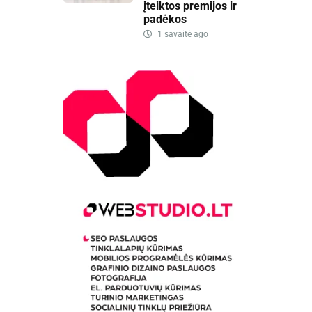
įteiktos premijos ir
padėkos
1 savaitė ago