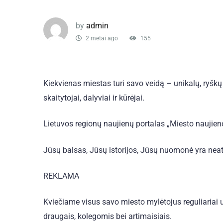
by
admin
2 metai ago
155
Kiekvienas miestas turi savo veidą – unikalų, ryškų 
skaitytojai, dalyviai ir kūrėjai.
Lietuvos regionų naujienų portalas „Miesto naujienos
Jūsų balsas, Jūsų istorijos, Jūsų nuomonė yra nea
REKLAMA
Kviečiame visus savo miesto mylėtojus reguliariai už
draugais, kolegomis bei artimaisiais.