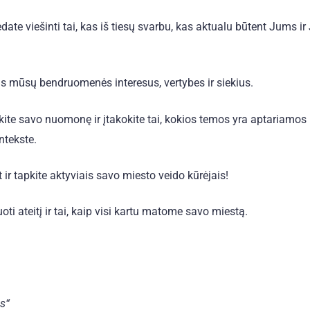
ate viešinti tai, kas iš tiesų svarbu, kas aktualu būtent Jums ir
is mūsų bendruomenės interesus, vertybes ir siekius.
kite savo nuomonę ir įtakokite tai, kokios temos yra aptariamos 
ntekste.
r tapkite aktyviais savo miesto veido kūrėjais!
i ateitį ir tai, kaip visi kartu matome savo miestą.
s“