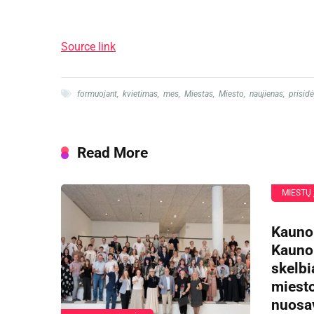
Source link
formuojant
,
kvietimas
,
mes
,
Miestas
,
Miesto
,
naujienas
,
prisidė
Read More
MIESTŲ
Kauno
Kauno
skelbi
miesto
nuosa