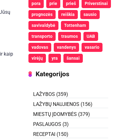
pora
prie
prieš
Priverstinai
 Jūsų
prognozės
reiškia
sausio
savivaldybė
Tottenham
transporto
traumos
UAB
vadovas
vandenys
vasario
ir kaip
virėjų
yra
šansai
Kategorijos
LAŽYBOS
(359)
LAŽYBŲ NAUJIENOS
(156)
MIESTŲ ĮDOMYBĖS
(379)
PASLAUGOS
(3)
RECEPTAI
(150)