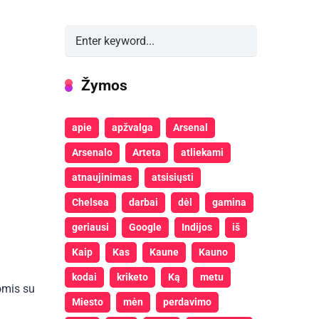
Žymos
apie
apžvalga
Arsenal
Arsenalo
Arteta
atliekami
atnaujinimas
atsisiųsti
Chelsea
darbai
dėl
gamina
geriausi
Google
Indijos
iš
Kaip
Kas
Kaune
Kauno
kodai
kriketo
Ką
metu
jomis su
Miesto
mėn
perdavimo