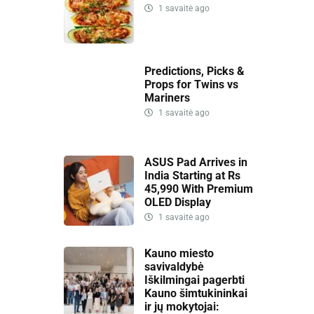
1 savaitė ago
Predictions, Picks &
Props for Twins vs
Mariners
1 savaitė ago
ASUS Pad Arrives in
India Starting at Rs
45,990 With Premium
OLED Display
1 savaitė ago
Kauno miesto
savivaldybė
Iškilmingai pagerbti
Kauno šimtukininkai
ir jų mokytojai: