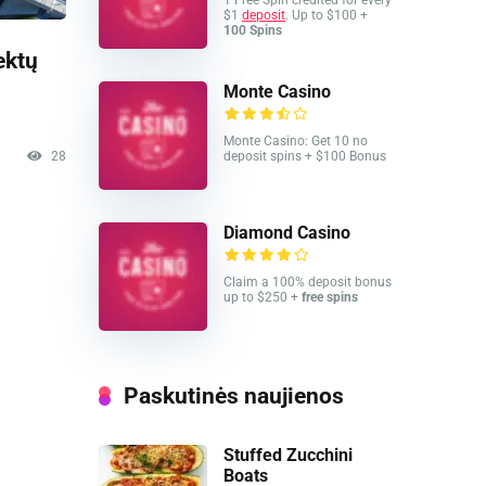
1 Free Spin credited for every
$1
deposit
. Up to $100 +
100 Spins
ektų
Monte Casino
Monte Casino: Get 10 no
deposit spins + $100 Bonus
28
Diamond Casino
Claim a 100% deposit bonus
up to $250 +
free spins
Paskutinės naujienos
Stuffed Zucchini
Boats