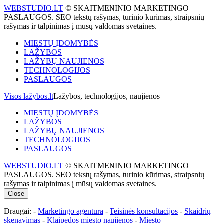
WEBSTUDIO.LT
© SKAITMENINIO MARKETINGO
PASLAUGOS. SEO tekstų rašymas, turinio kūrimas, straipsnių
rašymas ir talpinimas į mūsų valdomas svetaines.
MIESTŲ ĮDOMYBĖS
LAŽYBOS
LAŽYBŲ NAUJIENOS
TECHNOLOGIJOS
PASLAUGOS
Visos lažybos.lt
Lažybos, technologijos, naujienos
MIESTŲ ĮDOMYBĖS
LAŽYBOS
LAŽYBŲ NAUJIENOS
TECHNOLOGIJOS
PASLAUGOS
WEBSTUDIO.LT
© SKAITMENINIO MARKETINGO
PASLAUGOS. SEO tekstų rašymas, turinio kūrimas, straipsnių
rašymas ir talpinimas į mūsų valdomas svetaines.
Close
Draugai: -
Marketingo agentūra
-
Teisinės konsultacijos
-
Skaidrių
skenavimas
-
Klaipedos miesto naujienos
-
Miesto