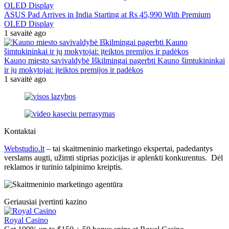
ASUS Pad Arrives in India Starting at Rs 45,990 With Premium
OLED Display
1 savaitė ago
Kauno miesto savivaldybė Iškilmingai pagerbti Kauno šimtukininkai
ir jų mokytojai: įteiktos premijos ir padėkos
1 savaitė ago
Kontaktai
Webstudio.lt
– tai skaitmeninio marketingo ekspertai, padedantys
verslams augti, užimti stiprias pozicijas ir aplenkti konkurentus. Dėl
reklamos ir turinio talpinimo kreiptis.
Geriausiai įvertinti kazino
Royal Casino