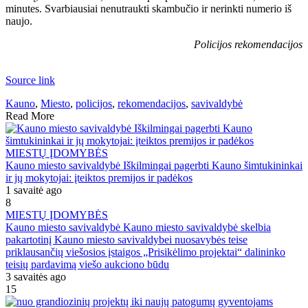
minutes. Svarbiausiai nenutraukti skambučio ir nerinkti numerio iš
naujo.
Policijos rekomendacijos
Source link
Kauno
,
Miesto
,
policijos
,
rekomendacijos
,
savivaldybė
Read More
MIESTŲ ĮDOMYBĖS
Kauno miesto savivaldybė Iškilmingai pagerbti Kauno šimtukininkai
ir jų mokytojai: įteiktos premijos ir padėkos
1 savaitė ago
8
MIESTŲ ĮDOMYBĖS
Kauno miesto savivaldybė Kauno miesto savivaldybė skelbia
pakartotinį Kauno miesto savivaldybei nuosavybės teise
priklausančių viešosios įstaigos „Prisikėlimo projektai“ dalininko
teisių pardavimą viešo aukciono būdu
3 savaitės ago
15