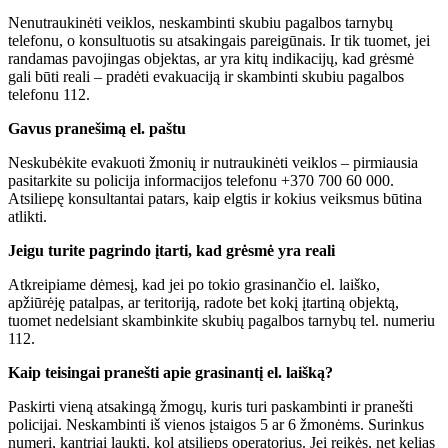
Nenutraukinėti veiklos, neskambinti skubiu pagalbos tarnybų
telefonu, o konsultuotis su atsakingais pareigūnais. Ir tik tuomet, jei
randamas pavojingas objektas, ar yra kitų indikacijų, kad grėsmė
gali būti reali – pradėti evakuaciją ir skambinti skubiu pagalbos
telefonu 112.
Gavus pranešimą el. paštu
Neskubėkite evakuoti žmonių ir nutraukinėti veiklos – pirmiausia
pasitarkite su policija informacijos telefonu +370 700 60 000.
Atsiliepę konsultantai patars, kaip elgtis ir kokius veiksmus būtina
atlikti.
Jeigu turite pagrindo įtarti, kad grėsmė yra reali
Atkreipiame dėmesį, kad jei po tokio grasinančio el. laiško,
apžiūrėję patalpas, ar teritoriją, radote bet kokį įtartiną objektą,
tuomet nedelsiant skambinkite skubių pagalbos tarnybų tel. numeriu
112.
Kaip teisingai pranešti apie grasinantį el. laišką?
Paskirti vieną atsakingą žmogų, kuris turi paskambinti ir pranešti
policijai. Neskambinti iš vienos įstaigos 5 ar 6 žmonėms. Surinkus
numerį, kantriai laukti, kol atsilieps operatorius. Jei reikės, net kelias