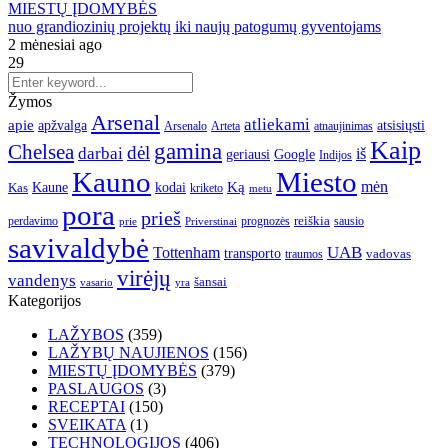
MIESTŲ ĮDOMYBĖS
nuo grandiozinių projektų iki naujų patogumų gyventojams
2 mėnesiai ago
29
Žymos
Arsenal
atliekami
apie
apžvalga
atsisiųsti
Arsenalo
Arteta
atnaujinimas
Kaip
gamina
Chelsea
dėl
darbai
iš
geriausi
Google
Indijos
Kauno
Miesto
Ką
mėn
Kaune
kodai
Kas
kriketo
metu
pora
prieš
reiškia
perdavimo
prognozės
sausio
Priverstinai
prie
savivaldybė
UAB
Tottenham
transporto
traumos
vadovas
virėjų
vandenys
šansai
vasario
yra
Kategorijos
LAŽYBOS
(359)
LAŽYBŲ NAUJIENOS
(156)
MIESTŲ ĮDOMYBĖS
(379)
PASLAUGOS
(3)
RECEPTAI
(150)
SVEIKATA
(1)
TECHNOLOGIJOS
(406)