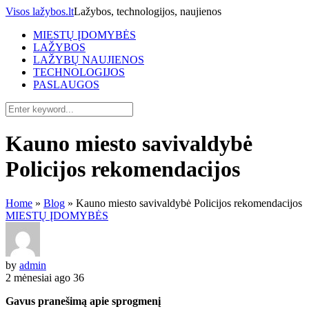
Visos lažybos.lt
Lažybos, technologijos, naujienos
MIESTŲ ĮDOMYBĖS
LAŽYBOS
LAŽYBŲ NAUJIENOS
TECHNOLOGIJOS
PASLAUGOS
Kauno miesto savivaldybė
Policijos rekomendacijos
Home
»
Blog
»
Kauno miesto savivaldybė Policijos rekomendacijos
MIESTŲ ĮDOMYBĖS
by
admin
2 mėnesiai ago
36
Gavus pranešimą apie sprogmenį