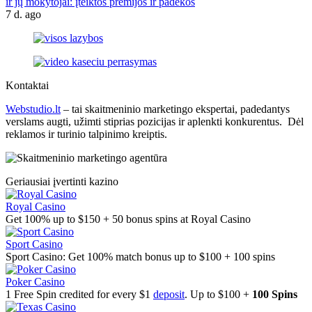
ir jų mokytojai: įteiktos premijos ir padėkos
7 d. ago
Kontaktai
Webstudio.lt
– tai skaitmeninio marketingo ekspertai, padedantys
verslams augti, užimti stiprias pozicijas ir aplenkti konkurentus. Dėl
reklamos ir turinio talpinimo kreiptis.
Geriausiai įvertinti kazino
Royal Casino
Get 100% up to $150 + 50 bonus spins at Royal Casino
Sport Casino
Sport Casino: Get 100% match bonus up to $100 + 100 spins
Poker Casino
1 Free Spin credited for every $1
deposit
. Up to $100 +
100 Spins