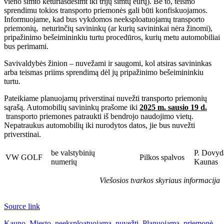
vieno šimto keturiasdešimt iki trijų šimtų eurų). Be to, teismo
sprendimu tokios transporto priemonės gali būti konfiskuojamos.
Informuojame, kad bus vykdomos neeksploatuojamų transporto
priemonių, neturinčių savininkų (ar kurių savininkai nėra žinomi),
pripažinimo bešeimininkiu turtu procedūros, kurių metu automobiliai
bus perimami.
Savivaldybės žinion – nuvežami ir saugomi, kol atsiras savininkas
arba teismas priims sprendimą dėl jų pripažinimo bešeimininkiu
turtu.
Pateikiame planuojamų priverstinai nuvežti transporto priemonių
sąrašą. Automobilių savininkų prašome iki
­­­2025 m. sausio 19 d.
transporto priemones patraukti iš bendrojo naudojimo vietų.
Nepatraukus automobilių iki nurodytos datos, jie bus nuvežti
priverstinai.
be valstybinių
P. Dovyda
VW GOLF
Pilkos spalvos
numerių
Kaunas
Viešosios tvarkos skyriaus informacija
Source link
Kauno
,
Miesto
,
neeksploatuojama
,
nuvežti
,
Planuojama
,
priemonė
,