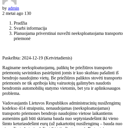
by
admin
2 metai ago
130
Pradžia
Svarbi informacija
Planuojama priverstinai nuvežti neeksploatuojama transporto
priemonė
Paskelbta: 2024-12-19 (Ketvirtadienis)
Raginame neeksploatuojamų, paliktų be priežiūros transporto
priemonių savininkus pasirūpinti jomis ir kuo skubiau pašalinti iš
bendrojo naudojimo vietų. Be priežiūros paliktos stovėti transporto
priemonės ne tik apriboja kitų vairuotojų galimybes naudotis
bendromis automobilių statymo vietomis, bet yra ir aplinkosaugos
problema.
Vadovaujantis Lietuvos Respublikos administracinių nusižengimų
kodekso 414 straipsniu, nenaudojamas (neeksploatuojamas)
transporto priemones bendrojo naudojimo vietose laikantiems
asmenims gali būti skiriama bauda nuo septyniasdešimt iki vieno
šimto keturiasdešimt eurų (už pakartotinį nusižengimą – bauda nuo