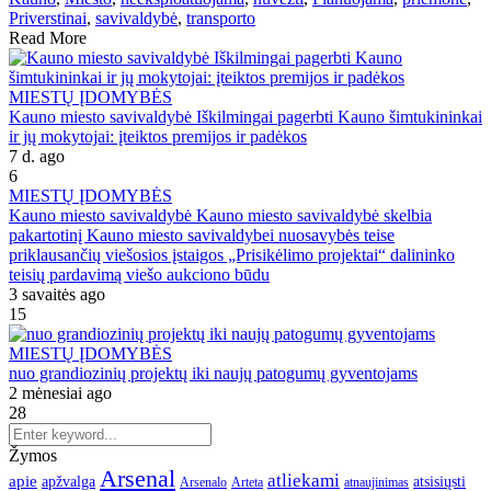
Priverstinai
,
savivaldybė
,
transporto
Read More
MIESTŲ ĮDOMYBĖS
Kauno miesto savivaldybė Iškilmingai pagerbti Kauno šimtukininkai
ir jų mokytojai: įteiktos premijos ir padėkos
7 d. ago
6
MIESTŲ ĮDOMYBĖS
Kauno miesto savivaldybė Kauno miesto savivaldybė skelbia
pakartotinį Kauno miesto savivaldybei nuosavybės teise
priklausančių viešosios įstaigos „Prisikėlimo projektai“ dalininko
teisių pardavimą viešo aukciono būdu
3 savaitės ago
15
MIESTŲ ĮDOMYBĖS
nuo grandiozinių projektų iki naujų patogumų gyventojams
2 mėnesiai ago
28
Žymos
Arsenal
atliekami
apie
apžvalga
atsisiųsti
Arsenalo
Arteta
atnaujinimas