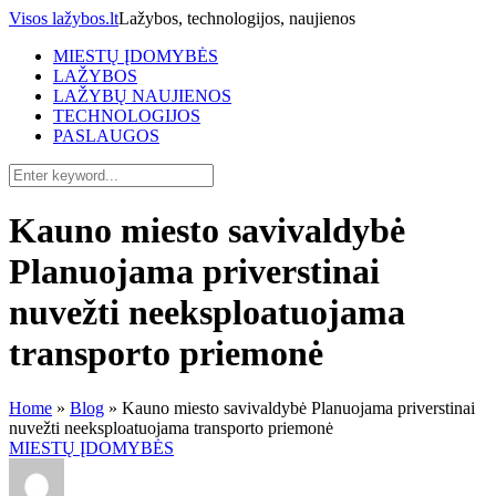
Visos lažybos.lt
Lažybos, technologijos, naujienos
MIESTŲ ĮDOMYBĖS
LAŽYBOS
LAŽYBŲ NAUJIENOS
TECHNOLOGIJOS
PASLAUGOS
Kauno miesto savivaldybė
Planuojama priverstinai
nuvežti neeksploatuojama
transporto priemonė
Home
»
Blog
»
Kauno miesto savivaldybė Planuojama priverstinai
nuvežti neeksploatuojama transporto priemonė
MIESTŲ ĮDOMYBĖS