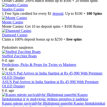
Ocean Casino: 200% match bonus up to $500 + 20 bonus spins
Spades Casino
1 Free Spin credited for every $1
deposit
. Up to $100 +
100 Spins
Monte Casino
Monte Casino: Get 10 no deposit spins + $100 Bonus
Diamond Casino
Claim a 100% deposit bonus up to $250 +
free spins
Paskutinės naujienos
Stuffed Zucchini Boats
6 d. ago
Predictions, Picks & Props for Twins vs Mariners
6 d. ago
ASUS Pad Arrives in India Starting at Rs 45,990 With Premium
OLED Display
6 d. ago
Kauno miesto savivaldybė Iškilmingai pagerbti Kauno šimtukininkai