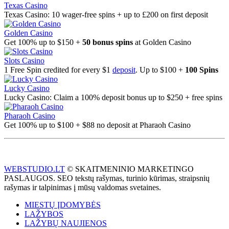
Texas Casino
Texas Casino: 10 wager-free spins + up to £200 on first deposit
Golden Casino
Get 100% up to $150 +
50 bonus spins
at Golden Casino
Slots Casino
1 Free Spin credited for every $1
deposit
. Up to $100 +
100 Spins
Lucky Casino
Lucky Casino: Claim a 100% deposit bonus up to $250 + free spins
Pharaoh Casino
Get 100% up to $100 + $88 no deposit at Pharaoh Casino
WEBSTUDIO.LT
© SKAITMENINIO MARKETINGO
PASLAUGOS. SEO tekstų rašymas, turinio kūrimas, straipsnių
rašymas ir talpinimas į mūsų valdomas svetaines.
MIESTŲ ĮDOMYBĖS
LAŽYBOS
LAŽYBŲ NAUJIENOS