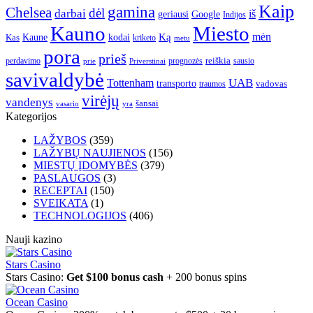
Kaip
gamina
Chelsea
dėl
darbai
iš
geriausi
Google
Indijos
Kauno
Miesto
Ką
mėn
Kaune
kodai
Kas
kriketo
metu
pora
prieš
reiškia
perdavimo
prognozės
sausio
Priverstinai
prie
savivaldybė
UAB
Tottenham
transporto
traumos
vadovas
virėjų
vandenys
šansai
vasario
yra
Kategorijos
LAŽYBOS
(359)
LAŽYBŲ NAUJIENOS
(156)
MIESTŲ ĮDOMYBĖS
(379)
PASLAUGOS
(3)
RECEPTAI
(150)
SVEIKATA
(1)
TECHNOLOGIJOS
(406)
Nauji kazino
Stars Casino
Stars Casino:
Get $100 bonus cash
+ 200 bonus spins
Ocean Casino