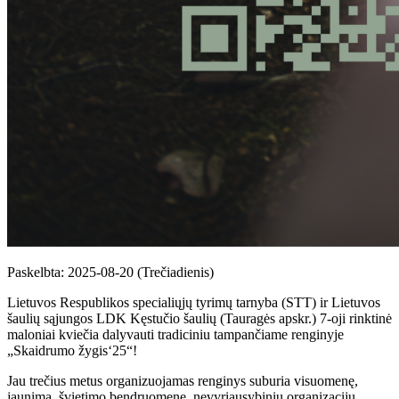
Paskelbta: 2025-08-20 (Trečiadienis)
Lietuvos Respublikos specialiųjų tyrimų tarnyba (STT) ir Lietuvos
šaulių sąjungos LDK Kęstučio šaulių (Tauragės apskr.) 7-oji rinktinė
maloniai kviečia dalyvauti tradiciniu tampančiame renginyje
„Skaidrumo žygis‘25“!
Jau trečius metus organizuojamas renginys suburia visuomenę,
jaunimą, švietimo bendruomenę, nevyriausybinių organizacijų