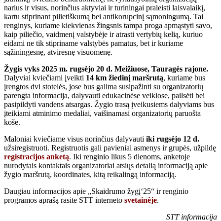
narius ir visus, norinčius aktyviai ir turiningai praleisti laisvalaikį,
kartu stiprinant pilietiškumą bei antikorupcinį sąmoningumą. Tai
renginys, kuriame kiekvienas žingsnis tampa proga apmąstyti savo,
kaip piliečio, vaidmenį valstybėje ir atrasti vertybių kelią, kuriuo
eidami ne tik stipriname valstybės pamatus, bet ir kuriame
sąžiningesnę, atviresnę visuomenę.
Žygis vyks 2025 m. rugsėjo 20 d. Meižiuose, Tauragės rajone.
Dalyviai kviečiami įveikti
14 km žiedinį maršrutą
, kuriame bus
įrengtos dvi stotelės, jose bus galima susipažinti su organizatorių
parengta informacija, dalyvauti edukacinėse veiklose, pailsėti bei
pasipildyti vandens atsargas. Žygio trasą įveikusiems dalyviams bus
įteikiami atminimo medaliai, vaišinamasi organizatorių paruošta
koše.
Maloniai kviečiame visus norinčius dalyvauti
iki rugsėjo 12 d.
užsiregistruoti. Registruotis gali pavieniai asmenys ir grupės, užpildę
registracijos anketą
. Iki renginio likus 5 dienoms, anketoje
nurodytais kontaktais organizatoriai atsiųs detalią informaciją apie
žygio maršrutą, koordinates, kitą reikalingą informaciją.
Daugiau informacijos apie „Skaidrumo žygį‘25“ ir renginio
programos aprašą rasite STT interneto
svetainėje
.
STT informacija