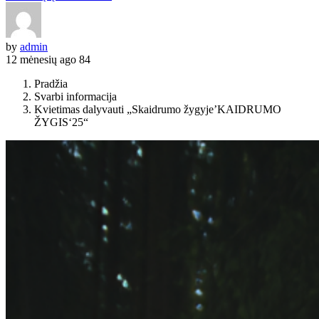
by
admin
12 mėnesių ago
84
Pradžia
Svarbi informacija
Kvietimas dalyvauti „Skaidrumo žygyje’KAIDRUMO
ŽYGIS‘25“