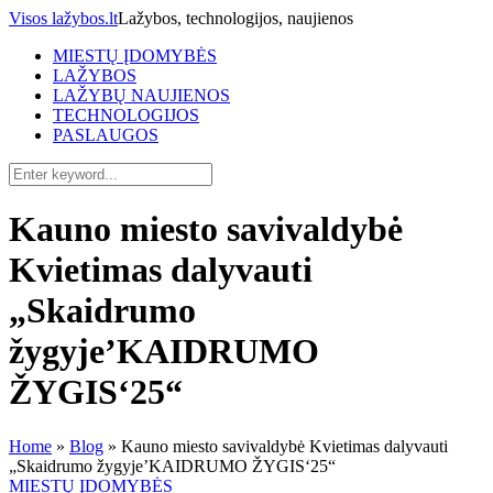
Visos lažybos.lt
Lažybos, technologijos, naujienos
MIESTŲ ĮDOMYBĖS
LAŽYBOS
LAŽYBŲ NAUJIENOS
TECHNOLOGIJOS
PASLAUGOS
Kauno miesto savivaldybė
Kvietimas dalyvauti
„Skaidrumo
žygyje’KAIDRUMO
ŽYGIS‘25“
Home
»
Blog
»
Kauno miesto savivaldybė Kvietimas dalyvauti
„Skaidrumo žygyje’KAIDRUMO ŽYGIS‘25“
MIESTŲ ĮDOMYBĖS