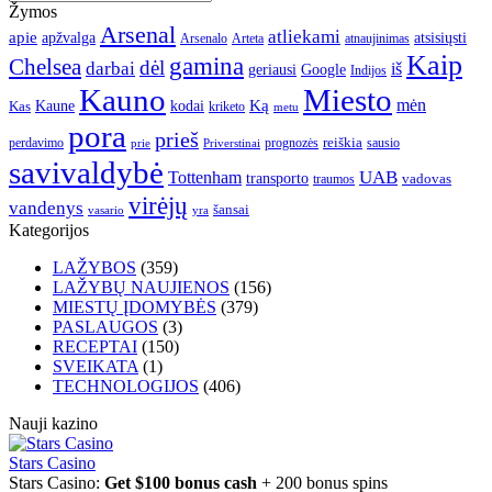
Žymos
Arsenal
atliekami
apie
apžvalga
atsisiųsti
Arsenalo
Arteta
atnaujinimas
Kaip
gamina
Chelsea
dėl
darbai
iš
geriausi
Google
Indijos
Kauno
Miesto
Ką
mėn
Kaune
kodai
Kas
kriketo
metu
pora
prieš
reiškia
perdavimo
prognozės
sausio
Priverstinai
prie
savivaldybė
UAB
Tottenham
transporto
traumos
vadovas
virėjų
vandenys
šansai
vasario
yra
Kategorijos
LAŽYBOS
(359)
LAŽYBŲ NAUJIENOS
(156)
MIESTŲ ĮDOMYBĖS
(379)
PASLAUGOS
(3)
RECEPTAI
(150)
SVEIKATA
(1)
TECHNOLOGIJOS
(406)
Nauji kazino
Stars Casino
Stars Casino:
Get $100 bonus cash
+ 200 bonus spins