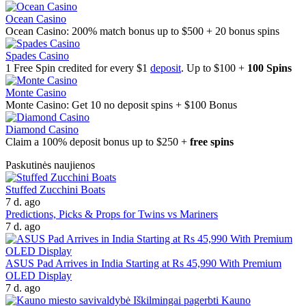
Ocean Casino
Ocean Casino: 200% match bonus up to $500 + 20 bonus spins
Spades Casino
1 Free Spin credited for every $1
deposit
. Up to $100 +
100 Spins
Monte Casino
Monte Casino: Get 10 no deposit spins + $100 Bonus
Diamond Casino
Claim a 100% deposit bonus up to $250 +
free spins
Paskutinės naujienos
Stuffed Zucchini Boats
7 d. ago
Predictions, Picks & Props for Twins vs Mariners
7 d. ago
ASUS Pad Arrives in India Starting at Rs 45,990 With Premium
OLED Display
7 d. ago