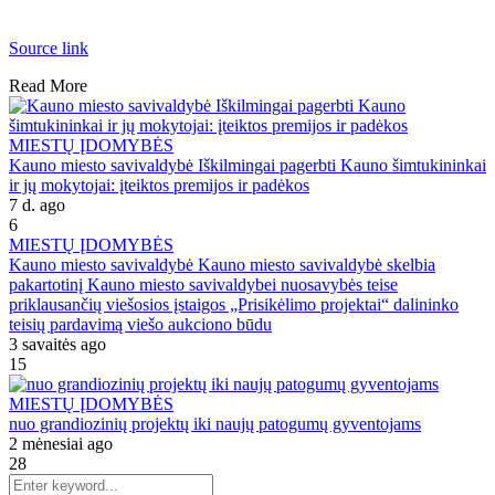
Source link
Read More
MIESTŲ ĮDOMYBĖS
Kauno miesto savivaldybė Iškilmingai pagerbti Kauno šimtukininkai
ir jų mokytojai: įteiktos premijos ir padėkos
7 d. ago
6
MIESTŲ ĮDOMYBĖS
Kauno miesto savivaldybė Kauno miesto savivaldybė skelbia
pakartotinį Kauno miesto savivaldybei nuosavybės teise
priklausančių viešosios įstaigos „Prisikėlimo projektai“ dalininko
teisių pardavimą viešo aukciono būdu
3 savaitės ago
15
MIESTŲ ĮDOMYBĖS
nuo grandiozinių projektų iki naujų patogumų gyventojams
2 mėnesiai ago
28