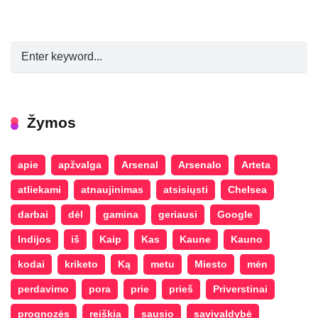
Žymos
apie
apžvalga
Arsenal
Arsenalo
Arteta
atliekami
atnaujinimas
atsisiųsti
Chelsea
darbai
dėl
gamina
geriausi
Google
Indijos
iš
Kaip
Kas
Kaune
Kauno
kodai
kriketo
Ką
metu
Miesto
mėn
perdavimo
pora
prie
prieš
Priverstinai
prognozės
reiškia
sausio
savivaldybė