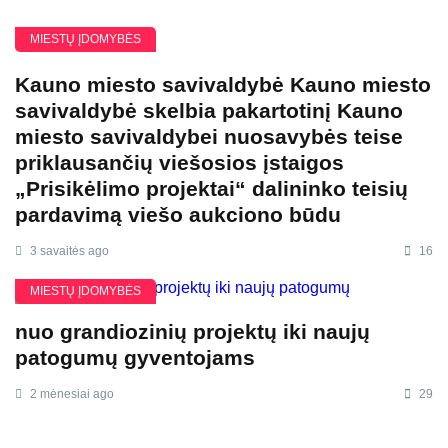
MIESTŲ ĮDOMYBĖS
Kauno miesto savivaldybė Kauno miesto
savivaldybė skelbia pakartotinį Kauno
miesto savivaldybei nuosavybės teise
priklausančių viešosios įstaigos
„Prisikėlimo projektai“ dalininko teisių
pardavimą viešo aukciono būdu
3 savaitės ago
16
MIESTŲ ĮDOMYBĖS
nuo grandiozinių projektų iki naujų
patogumų gyventojams
2 mėnesiai ago
29