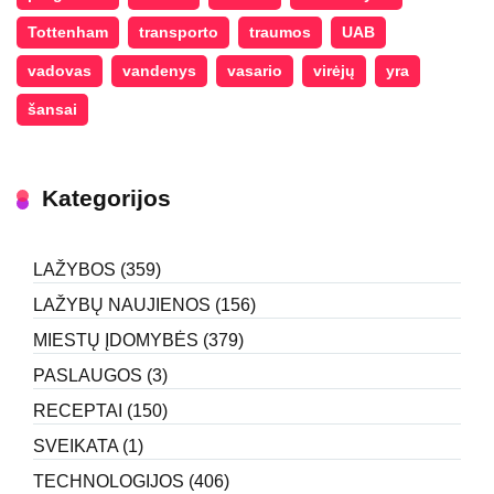
Tottenham
transporto
traumos
UAB
vadovas
vandenys
vasario
virėjų
yra
šansai
Kategorijos
LAŽYBOS
(359)
LAŽYBŲ NAUJIENOS
(156)
MIESTŲ ĮDOMYBĖS
(379)
PASLAUGOS
(3)
RECEPTAI
(150)
SVEIKATA
(1)
TECHNOLOGIJOS
(406)