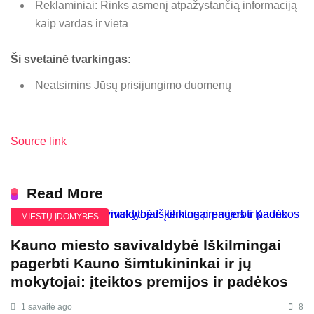
Reklaminiai: Rinks asmenį atpažystančią informaciją
kaip vardas ir vieta
Ši svetainė tvarkingas:
Neatsimins Jūsų prisijungimo duomenų
Source link
Read More
MIESTŲ ĮDOMYBĖS
Kauno miesto savivaldybė Iškilmingai
pagerbti Kauno šimtukininkai ir jų
mokytojai: įteiktos premijos ir padėkos
1 savaitė ago
8