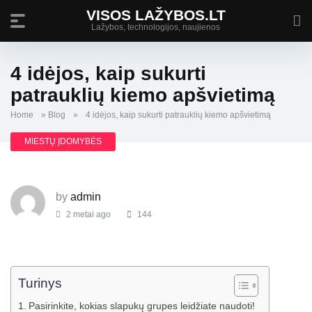
VISOS LAŽYBOS.LT
Lažybos, technologijos, naujienos
4 idėjos, kaip sukurti
patrauklių kiemo apšvietimą
Home
»
Blog
»
4 idėjos, kaip sukurti patrauklių kiemo apšvietimą
MIESTŲ ĮDOMYBĖS
by
admin
2 metai ago
144
Turinys
Pasirinkite, kokias slapukų grupes leidžiate naudoti!