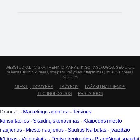
WEBSTUDIO.LT
© SKAITMENINIO MARKETINGO PASLAUGOS. SEO tekstų
rašymas, turinio kūrimas, straipsnių rašymas ir talpinimas į mūsų valdomas
svetaines.
MIESTŲ ĮDOMYBĖS
LAŽYBOS
LAŽYBŲ NAUJIENOS
TECHNOLOGIJOS
PASLAUGOS
Draugai: -
Marketingo agentūra
-
Teisinės
konsultacijos
-
Skaidrių skenavimas
-
Klaipedos miesto
naujienos
-
Miesto naujienos
-
Saulius Narbutas
-
Įvaizdžio
kūrimas
-
Veidoskaita
-
Teniso treniruotės
- Pranešimai spaudai