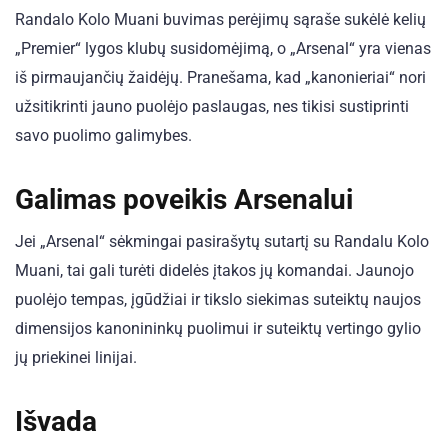
Randalo Kolo Muani buvimas perėjimų sąraše sukėlė kelių
„Premier“ lygos klubų susidomėjimą, o „Arsenal“ yra vienas
iš pirmaujančių žaidėjų. Pranešama, kad „kanonieriai“ nori
užsitikrinti jauno puolėjo paslaugas, nes tikisi sustiprinti
savo puolimo galimybes.
Galimas poveikis Arsenalui
Jei „Arsenal“ sėkmingai pasirašytų sutartį su Randalu Kolo
Muani, tai gali turėti didelės įtakos jų komandai. Jaunojo
puolėjo tempas, įgūdžiai ir tikslo siekimas suteiktų naujos
dimensijos kanonininkų puolimui ir suteiktų vertingo gylio
jų priekinei linijai.
Išvada