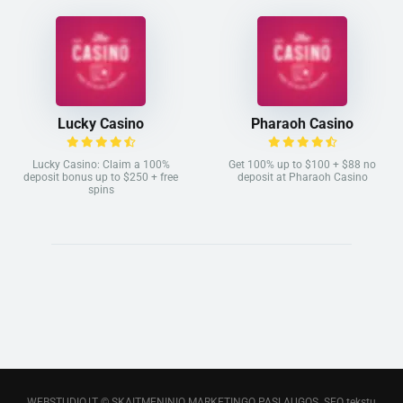
Lucky Casino
Pharaoh Casino
Lucky Casino: Claim a 100%
Get 100% up to $100 + $88 no
deposit bonus up to $250 + free
deposit at Pharaoh Casino
spins
WEBSTUDIO.LT
© SKAITMENINIO MARKETINGO PASLAUGOS. SEO tekstų