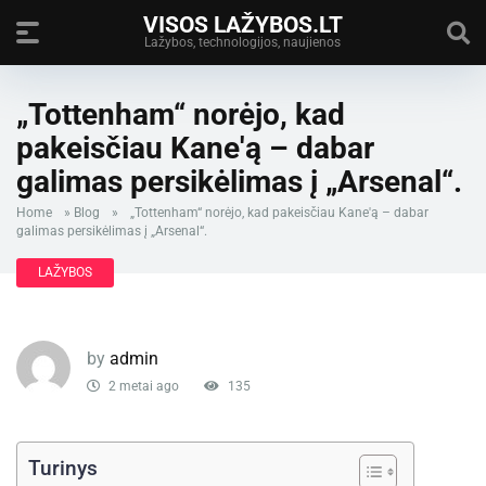
VISOS LAŽYBOS.LT
Lažybos, technologijos, naujienos
„Tottenham“ norėjo, kad
pakeisčiau Kane'ą – dabar
galimas persikėlimas į „Arsenal“.
Home
»
Blog
»
„Tottenham“ norėjo, kad pakeisčiau Kane'ą – dabar
galimas persikėlimas į „Arsenal“.
LAŽYBOS
by
admin
2 metai ago
135
Turinys