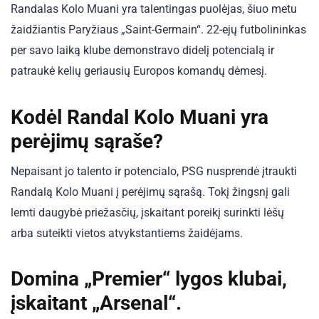
Randalas Kolo Muani yra talentingas puolėjas, šiuo metu
žaidžiantis Paryžiaus „Saint-Germain“. 22-ejų futbolininkas
per savo laiką klube demonstravo didelį potencialą ir
patraukė kelių geriausių Europos komandų dėmesį.
Kodėl Randal Kolo Muani yra
perėjimų sąraše?
Nepaisant jo talento ir potencialo, PSG nusprendė įtraukti
Randalą Kolo Muani į perėjimų sąrašą. Tokį žingsnį gali
lemti daugybė priežasčių, įskaitant poreikį surinkti lėšų
arba suteikti vietos atvykstantiems žaidėjams.
Domina „Premier“ lygos klubai,
įskaitant „Arsenal“.