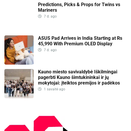
Predictions, Picks & Props for Twins vs
Mariners
7 d. ago
ASUS Pad Arrives in India Starting at Rs
45,990 With Premium OLED Display
7 d. ago
Kauno miesto savivaldybė Iškilmingai
pagerbti Kauno šimtukininkai ir jų
mokytojai: įteiktos premijos ir padėkos
1 savaitė ago