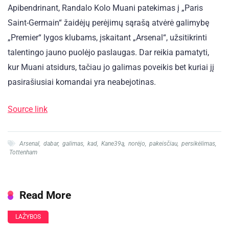
Apibendrinant, Randalo Kolo Muani patekimas į „Paris
Saint-Germain“ žaidėjų perėjimų sąrašą atvėrė galimybę
„Premier“ lygos klubams, įskaitant „Arsenal“, užsitikrinti
talentingo jauno puolėjo paslaugas. Dar reikia pamatyti,
kur Muani atsidurs, tačiau jo galimas poveikis bet kuriai jį
pasirašiusiai komandai yra neabejotinas.
Source link
Arsenal
,
dabar
,
galimas
,
kad
,
Kane39ą
,
norėjo
,
pakeisčiau
,
persikėlimas
,
Tottenham
Read More
LAŽYBOS