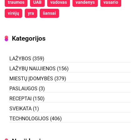
traumos
UAB
vadovas
vandenys
vasario
virėjų
yra
šansai
Kategorijos
LAŽYBOS
(359)
LAŽYBŲ NAUJIENOS
(156)
MIESTŲ ĮDOMYBĖS
(379)
PASLAUGOS
(3)
RECEPTAI
(150)
SVEIKATA
(1)
TECHNOLOGIJOS
(406)