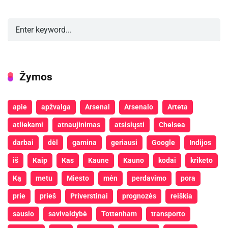
Žymos
apie
apžvalga
Arsenal
Arsenalo
Arteta
atliekami
atnaujinimas
atsisiųsti
Chelsea
darbai
dėl
gamina
geriausi
Google
Indijos
iš
Kaip
Kas
Kaune
Kauno
kodai
kriketo
Ką
metu
Miesto
mėn
perdavimo
pora
prie
prieš
Priverstinai
prognozės
reiškia
sausio
savivaldybė
Tottenham
transporto