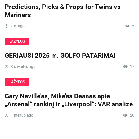
Predictions, Picks & Props for Twins vs
Mariners
7 d. ago
5
LAŽYBOS
GERIAUSI 2026 m. GOLFO PATARIMAI
3 savaitės ago
17
LAŽYBOS
Gary Neville'as, Mike'as Deanas apie
„Arsenal“ rankinį ir „Liverpool“: VAR analizė
1 mėnuo ago
20