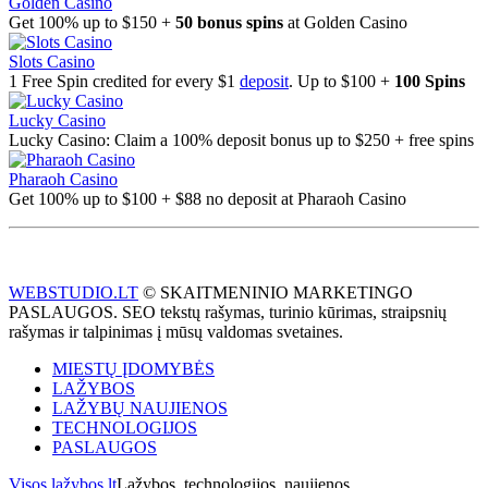
Golden Casino
Get 100% up to $150 +
50 bonus spins
at Golden Casino
Slots Casino
1 Free Spin credited for every $1
deposit
. Up to $100 +
100 Spins
Lucky Casino
Lucky Casino: Claim a 100% deposit bonus up to $250 + free spins
Pharaoh Casino
Get 100% up to $100 + $88 no deposit at Pharaoh Casino
WEBSTUDIO.LT
© SKAITMENINIO MARKETINGO
PASLAUGOS. SEO tekstų rašymas, turinio kūrimas, straipsnių
rašymas ir talpinimas į mūsų valdomas svetaines.
MIESTŲ ĮDOMYBĖS
LAŽYBOS
LAŽYBŲ NAUJIENOS
TECHNOLOGIJOS
PASLAUGOS
Visos lažybos.lt
Lažybos, technologijos, naujienos