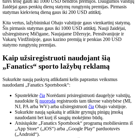
turės teisę gauti iki 1000 USD bendros premijos. Daugumos valstijų
žaidėjai gaus penkių dienų statymų rungtynių premijas. Pirmasis
statymas kiekvieną dieną gaus iki 200 USD atitiktį.
Kita vertus, lažybininkai Ohajo valstijoje gaus vienkartinį statymą.
Šis pirmasis statymas gaus iki 1000 USD atitiktį. Nauji žaidėjai,
užsiregistravę Mičigane, Naujajame Džersyje, Pensilvanijoje ir
Vakarų Virdžinijoje, gaus kazino premiją ir penkias 200 USD
statymo rungtynių premijas.
Kaip užsiregistruoti naudojant šią
„Fanatics“ sporto lažybų reklamą
Sukurkite naują paskyrą atlikdami kelis paprastus veiksmus
naudodami „Fanatics Sportsbook“:
Spustelėkite
čia
Norėdami prisiregistruoti daugelyje valstijų,
naudokite šį
nuoroda
registruotis tam tikrose valstybėse (MI,
NJ, PA arba WV) arba užsiregistruoti
čia
Ohajo valstijoje.
Sukurkite naują sąskaitą ir atlikite grynųjų pinigų įmoką
naudodami bet kurį iš saugių mokėjimo būdų.
Atsisiųskite „Fanatics Sportsbook“ programą mobiliesiems iš
„App Store“ („iOS“) arba „Google Play“ parduotuvės
(„Android“).