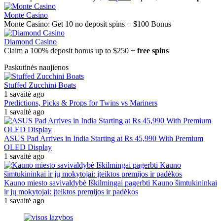
Monte Casino
Monte Casino: Get 10 no deposit spins + $100 Bonus
Diamond Casino
Claim a 100% deposit bonus up to $250 +
free spins
Paskutinės naujienos
Stuffed Zucchini Boats
1 savaitė ago
Predictions, Picks & Props for Twins vs Mariners
1 savaitė ago
ASUS Pad Arrives in India Starting at Rs 45,990 With Premium
OLED Display
1 savaitė ago
Kauno miesto savivaldybė Iškilmingai pagerbti Kauno šimtukininkai
ir jų mokytojai: įteiktos premijos ir padėkos
1 savaitė ago