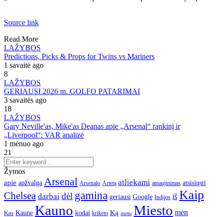
Source link
Read More
LAŽYBOS
Predictions, Picks & Props for Twins vs Mariners
1 savaitė ago
8
LAŽYBOS
GERIAUSI 2026 m. GOLFO PATARIMAI
3 savaitės ago
18
LAŽYBOS
Gary Neville'as, Mike'as Deanas apie „Arsenal“ rankinį ir
„Liverpool“: VAR analizė
1 mėnuo ago
21
Žymos
Arsenal
atliekami
apie
apžvalga
atsisiųsti
Arsenalo
Arteta
atnaujinimas
Kaip
gamina
Chelsea
dėl
darbai
iš
geriausi
Google
Indijos
Kauno
Miesto
Ką
mėn
Kaune
kodai
Kas
kriketo
metu