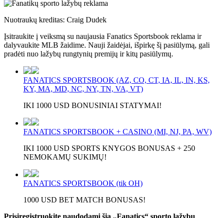
Nuotraukų kreditas: Craig Dudek
Įsitraukite į veiksmą su naujausia Fanatics Sportsbook reklama ir
dalyvaukite MLB žaidime. Nauji žaidėjai, išpirkę šį pasiūlymą, gali
pradėti nuo lažybų rungtynių premijų ir kitų pasiūlymų.
FANATICS SPORTSBOOK (AZ, CO, CT, IA, IL, IN, KS,
KY, MA, MD, NC, NY, TN, VA, VT)
IKI 1000 USD BONUSINIAI STATYMAI!
FANATICS SPORTSBOOK + CASINO (MI, NJ, PA, WV)
IKI 1000 USD SPORTS KNYGOS BONUSAS + 250
NEMOKAMŲ SUKIMŲ!
FANATICS SPORTSBOOK (tik OH)
1000 USD BET MATCH BONUSAS!
Prisiregistruokite naudodami šią „Fanatics“ sporto lažybų