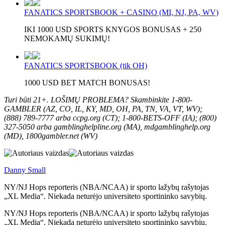
FANATICS SPORTSBOOK + CASINO (MI, NJ, PA, WV)
IKI 1000 USD SPORTS KNYGOS BONUSAS + 250
NEMOKAMŲ SUKIMŲ!
FANATICS SPORTSBOOK (tik OH)
1000 USD BET MATCH BONUSAS!
Turi būti 21+. LOŠIMŲ PROBLEMA? Skambinkite 1-800-
GAMBLER (AZ, CO, IL, KY, MD, OH, PA, TN, VA, VT, WV);
(888) 789-7777 arba ccpg.org (CT); 1-800-BETS-OFF (IA); (800)
327-5050 arba gamblinghelpline.org (MA), mdgamblinghelp.org
(MD), 1800gambler.net (WV)
Danny Small
NY/NJ Hops reporteris (NBA/NCAA) ir sporto lažybų rašytojas
„XL Media“. Niekada neturėjo universiteto sportininko savybių.
NY/NJ Hops reporteris (NBA/NCAA) ir sporto lažybų rašytojas
„XL Media“. Niekada neturėjo universiteto sportininko savybių.