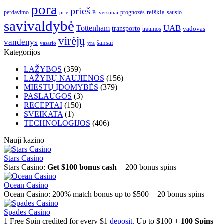
pora
prieš
reiškia
perdavimo
prognozės
sausio
Priverstinai
prie
savivaldybė
UAB
Tottenham
transporto
traumos
vadovas
virėjų
vandenys
šansai
vasario
yra
Kategorijos
LAŽYBOS
(359)
LAŽYBŲ NAUJIENOS
(156)
MIESTŲ ĮDOMYBĖS
(379)
PASLAUGOS
(3)
RECEPTAI
(150)
SVEIKATA
(1)
TECHNOLOGIJOS
(406)
Nauji kazino
Stars Casino
Stars Casino:
Get $100 bonus cash
+ 200 bonus spins
Ocean Casino
Ocean Casino: 200% match bonus up to $500 + 20 bonus spins
Spades Casino
1 Free Spin credited for every $1
deposit
. Up to $100 +
100 Spins