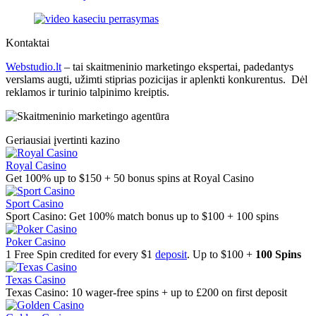
Kontaktai
Webstudio.lt
– tai skaitmeninio marketingo ekspertai, padedantys
verslams augti, užimti stiprias pozicijas ir aplenkti konkurentus. Dėl
reklamos ir turinio talpinimo kreiptis.
Geriausiai įvertinti kazino
Royal Casino
Get 100% up to $150 + 50 bonus spins at Royal Casino
Sport Casino
Sport Casino: Get 100% match bonus up to $100 + 100 spins
Poker Casino
1 Free Spin credited for every $1
deposit
. Up to $100 +
100 Spins
Texas Casino
Texas Casino: 10 wager-free spins + up to £200 on first deposit