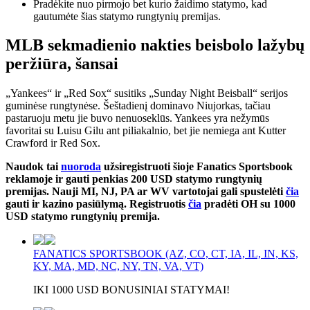
Pradėkite nuo pirmojo bet kurio žaidimo statymo, kad
gautumėte šias statymo rungtynių premijas.
MLB sekmadienio nakties beisbolo lažybų
peržiūra, šansai
„Yankees“ ir „Red Sox“ susitiks „Sunday Night Beisball“ serijos
guminėse rungtynėse. Šeštadienį dominavo Niujorkas, tačiau
pastaruoju metu jie buvo nenuoseklūs. Yankees yra nežymūs
favoritai su Luisu Gilu ant piliakalnio, bet jie nemiega ant Kutter
Crawford ir Red Sox.
Naudok tai
nuoroda
užsiregistruoti šioje Fanatics Sportsbook
reklamoje ir gauti penkias 200 USD statymo rungtynių
premijas. Nauji MI, NJ, PA ar WV vartotojai gali spustelėti
čia
gauti ir kazino pasiūlymą. Registruotis
čia
pradėti OH su 1000
USD statymo rungtynių premija.
FANATICS SPORTSBOOK (AZ, CO, CT, IA, IL, IN, KS,
KY, MA, MD, NC, NY, TN, VA, VT)
IKI 1000 USD BONUSINIAI STATYMAI!