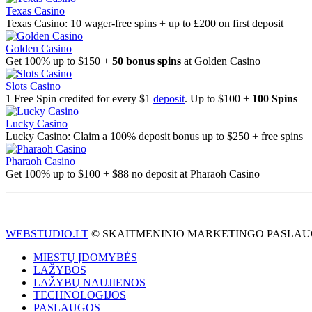
Texas Casino
Texas Casino: 10 wager-free spins + up to £200 on first deposit
Golden Casino
Get 100% up to $150 +
50 bonus spins
at Golden Casino
Slots Casino
1 Free Spin credited for every $1
deposit
. Up to $100 +
100 Spins
Lucky Casino
Lucky Casino: Claim a 100% deposit bonus up to $250 + free spins
Pharaoh Casino
Get 100% up to $100 + $88 no deposit at Pharaoh Casino
WEBSTUDIO.LT
© SKAITMENINIO MARKETINGO PASLAUGOS. SEO tek
MIESTŲ ĮDOMYBĖS
LAŽYBOS
LAŽYBŲ NAUJIENOS
TECHNOLOGIJOS
PASLAUGOS