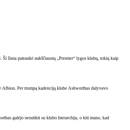
Ši žinia patraukė aukščiausių „Premier“ lygos klubų, tokių kaip
ove Albion. Per trumpą kadenciją klube Ashworthas dalyvavo
rthas galėjo nesutikti su klubo hierarchija, o kiti mano, kad