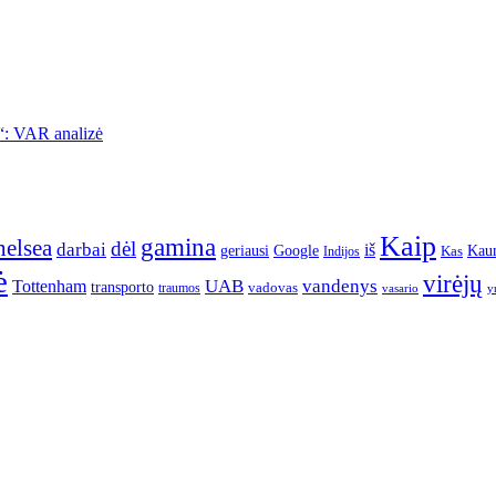
l“: VAR analizė
Kaip
gamina
elsea
dėl
darbai
iš
geriausi
Google
Kau
Kas
Indijos
ė
virėjų
UAB
vandenys
Tottenham
transporto
traumos
vadovas
vasario
y