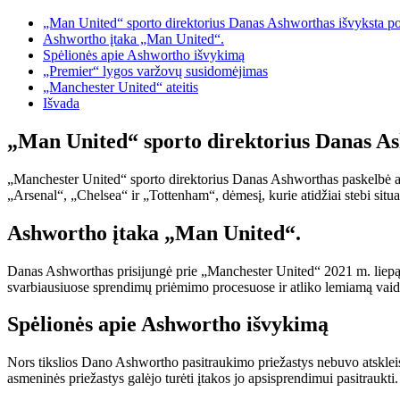
„Man United“ sporto direktorius Danas Ashworthas išvyksta p
Ashwortho įtaka „Man United“.
Spėlionės apie Ashwortho išvykimą
„Premier“ lygos varžovų susidomėjimas
„Manchester United“ ateitis
Išvada
„Man United“ sporto direktorius Danas As
„Manchester United“ sporto direktorius Danas Ashworthas paskelbė ap
„Arsenal“, „Chelsea“ ir „Tottenham“, dėmesį, kurie atidžiai stebi situa
Ashwortho įtaka „Man United“.
Danas Ashworthas prisijungė prie „Manchester United“ 2021 m. liepą 
svarbiausiuose sprendimų priėmimo procesuose ir atliko lemiamą vaidm
Spėlionės apie Ashwortho išvykimą
Nors tikslios Dano Ashwortho pasitraukimo priežastys nebuvo atskleisto
asmeninės priežastys galėjo turėti įtakos jo apsisprendimui pasitraukti.