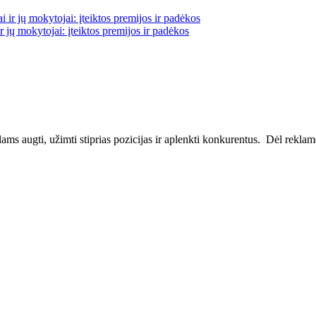
 jų mokytojai: įteiktos premijos ir padėkos
ms augti, užimti stiprias pozicijas ir aplenkti konkurentus. Dėl reklamos