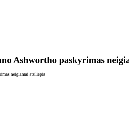
no Ashwortho paskyrimas neigiam
mas neigiamai atsiliepia