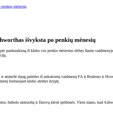
o penkių mėnesių
hworthas išvyksta po penkių mėnesių
ie pasitraukimą iš klubo vos penkis mėnesius dirbęs šiame vaidmenyje. 
ciją.
ir atsinešė daug patirties iš ankstesnių vaidmenų FA ir Braitono ir H
enį formuojant klubo ateities kryptį.
s, futbolo aistruolių ir žinovų klesti spėlionės. Vieni mano, kad Ashwo