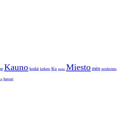
Kauno
Miesto
Ką
mėn
ne
kodai
kriketo
perdavimo
metu
šansai
ra