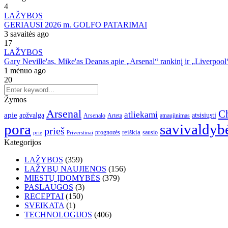
4
LAŽYBOS
GERIAUSI 2026 m. GOLFO PATARIMAI
3 savaitės ago
17
LAŽYBOS
Gary Neville'as, Mike'as Deanas apie „Arsenal“ rankinį ir „Liverpoo
1 mėnuo ago
20
Žymos
Arsenal
Ch
atliekami
apie
apžvalga
atsisiųsti
Arsenalo
Arteta
atnaujinimas
pora
savivaldyb
prieš
reiškia
prognozės
sausio
Priverstinai
prie
Kategorijos
LAŽYBOS
(359)
LAŽYBŲ NAUJIENOS
(156)
MIESTŲ ĮDOMYBĖS
(379)
PASLAUGOS
(3)
RECEPTAI
(150)
SVEIKATA
(1)
TECHNOLOGIJOS
(406)