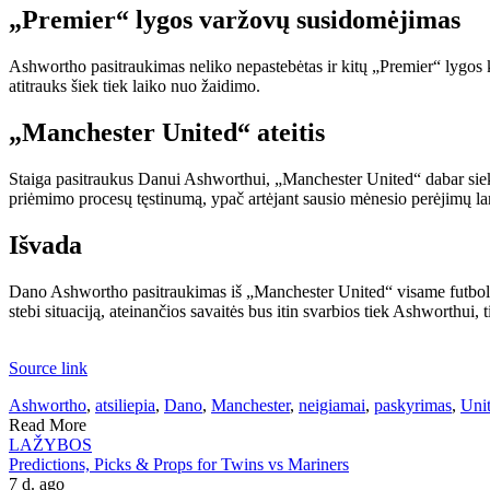
„Premier“ lygos varžovų susidomėjimas
Ashwortho pasitraukimas neliko nepastebėtas ir kitų „Premier“ lygos klu
atitrauks šiek tiek laiko nuo žaidimo.
„Manchester United“ ateitis
Staiga pasitraukus Danui Ashworthui, „Manchester United“ dabar sieks u
priėmimo procesų tęstinumą, ypač artėjant sausio mėnesio perėjimų la
Išvada
Dano Ashwortho pasitraukimas iš „Manchester United“ visame futbolo p
stebi situaciją, ateinančios savaitės bus itin svarbios tiek Ashworthui, 
Source link
Ashwortho
,
atsiliepia
,
Dano
,
Manchester
,
neigiamai
,
paskyrimas
,
Uni
Read More
LAŽYBOS
Predictions, Picks & Props for Twins vs Mariners
7 d. ago