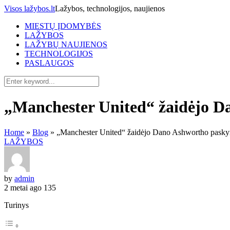
Visos lažybos.lt
Lažybos, technologijos, naujienos
MIESTŲ ĮDOMYBĖS
LAŽYBOS
LAŽYBŲ NAUJIENOS
TECHNOLOGIJOS
PASLAUGOS
„Manchester United“ žaidėjo Da
Home
»
Blog
»
„Manchester United“ žaidėjo Dano Ashwortho paskyri
LAŽYBOS
by
admin
2 metai ago
135
Turinys