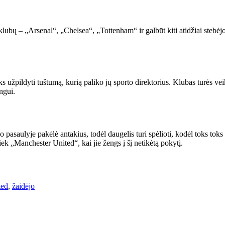
bų – „Arsenal“, „Chelsea“, „Tottenham“ ir galbūt kiti atidžiai stebėjo s
žpildyti tuštumą, kurią paliko jų sporto direktorius. Klubas turės veikt
ngui.
asaulyje pakėlė antakius, todėl daugelis turi spėlioti, kodėl toks tok
tiek „Manchester United“, kai jie žengs į šį netikėtą pokytį.
ted
,
žaidėjo