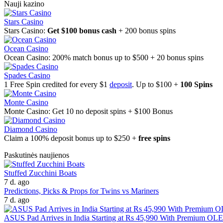
Nauji kazino
Stars Casino
Stars Casino:
Get $100 bonus cash
+ 200 bonus spins
Ocean Casino
Ocean Casino: 200% match bonus up to $500 + 20 bonus spins
Spades Casino
1 Free Spin credited for every $1
deposit
. Up to $100 +
100 Spins
Monte Casino
Monte Casino: Get 10 no deposit spins + $100 Bonus
Diamond Casino
Claim a 100% deposit bonus up to $250 +
free spins
Paskutinės naujienos
Stuffed Zucchini Boats
7 d. ago
Predictions, Picks & Props for Twins vs Mariners
7 d. ago
ASUS Pad Arrives in India Starting at Rs 45,990 With Premium OL