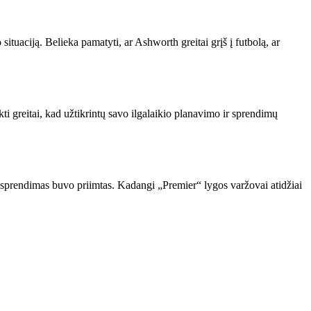
ituaciją. Belieka pamatyti, ar Ashworth greitai grįš į futbolą, ar
i greitai, kad užtikrintų savo ilgalaikio planavimo ir sprendimų
s sprendimas buvo priimtas. Kadangi „Premier“ lygos varžovai atidžiai