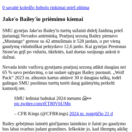
0 savaitė koledžo futbolo rinkimai prieš plitimą
Jake'o Bailey'io priėmimo kiemai
SMU gynėjas Jake'as Bailey'is turėtų sužaisti didelį žaidimą prieš
įtariamąjį Nevados antrininką. Praėjusį sezoną Bailey pirmavo
„Mustangs“ gretose su 42 atmušimais ir 528 jardais, o per vieną
gaudymą vidutiniškai pelnydavo 12,6 jardo. Kai gynėjas Prestonas
Stone'as grįš po viduriu, tikėkitės, kad duetas susijungs anksti ir
dažnai.
Nevada leido varžovų gynėjams praėjusį sezoną atlikti daugiau nei
65 % savo perdavimų, o tai sudarė sąlygas Bailey puotauti. „Wolf
Pack“ 2023 m. aštuonis kartus atidavė 30 ir daugiau taškų, todėl
galingas SMU puolimas turėtų turėti daug galimybių perkelti
kamuolį ore.
SMU lediniai baltukai 2024 metams 🥶👀
pic.twitter.com/rET80VhUMn
– CFB Kings (@CFBKings)
2024 m. rugpjūčio 21 d
Bailey gebėjimas laimėti ginčijamus laimikius ir žaisti po gaudymo
bus labai svarbus judant grandines. Ieškokite jo, kad ištemptų aikštę