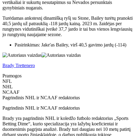
vertikaliai ir sukurtų nesutapimus su Nevados persunktais
gynybiniais nugarais.
Turėdamas ankstesnį dinamišką ryšį su Stone, Bailey turėtų pranokti
40,5 jardų už patrauklią -118 jardų kainą. 2023 m. žaidėjas per
rungtynes ​​vidutiniškai įveikė 37,7 jardo ir tai bus vienos lengviausių
jo rungtynių naujajame sezone.
Pasirinkimas: Jake'as Bailey, virš 40,5 gavimo jardų (-114)
Brady Trettenero
Pramogos
NFL
NHL
NCAAF
Pagrindinis NHL ir NCAAF redaktorius
Pagrindinis NHL ir NCAAF redaktorius
Brady yra pagrindinis NHL ir koledžo futbolo redaktorius „Sports
Betting Dime“, kurio specializacija yra lažybų koeficientai ir
duomenimis pagrįsta analizė. Brady turi daugiau nei 10 metų patirtį
dirbant sporto žiniasklaidoje, o darbus publikuoja tokiose