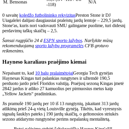
M. Bensonas
N/A
-118)
0 savaitę
koledžo futbolininko rekvizitas
Preston Stone ir DJ
Uiagalelei dalijasi daugiausiai praleistų jardų lentoje – 229,5 jardų.
Stone'as, kuris nori vadovauti SMU galingame puolime, turi didesnį
perdavimų taškų skaičių – 2,5.
Šansai rugpjūčio 24 d
ESPN sporto lažybos
. Naršykite mūsų
rekomenduojamą
sporto lažybų programėlės
CFB grotuvo
reikmenims.
Hayneso karaliaus praėjimo kiemai
Nepaisant to, kad
10 balų pralaimėtojai
Georgia Tech gynėjas
Haynesas Kingas turi palankias rungtynes ​​ir užtemdė 190,5
perduoto jardo prieš Floridos valstiją. Praėjusį sezoną Kingas įmetė
2842 jardus ir atliko 27 kamuolius per pirmuosius metus kaip
„Yellow Jackets“ pradininkas.
Jis pramušė 190 jardų per 10 iš 13 rungtynių, įskaitant 313 jardų
atlikimą prieš 24-ą vietą Louisville gynėją. Tikėtis, kad vyresnysis
signalų šauklys pateks į 190 jardų skaičių, o geltonosios striukės
sezono atidarymo rungtynėse perims nepalankų mentalitetą.
Rytoj galėsime stebėti šaltakraujišką Haynes King'ą‼️‼️