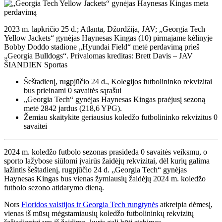
2023 m. lapkričio 25 d.; Atlanta, Džordžija, JAV; „Georgia Tech
Yellow Jackets“ gynėjas Haynesas Kingas (10) pirmajame kėlinyje
Bobby Doddo stadione „Hyundai Field“ metė perdavimą prieš
„Georgia Bulldogs“. Privalomas kreditas: Brett Davis – JAV
ŠIANDIEN Sportas
Šeštadienį, rugpjūčio 24 d., Kolegijos futbolininko rekvizitai
bus prieinami 0 savaitės sąrašui
„Georgia Tech“ gynėjas Haynesas Kingas praėjusį sezoną
metė 2842 jardus (218,6 YPG).
Žemiau skaitykite geriausius koledžo futbolininko rekvizitus 0
savaitei
2024 m. koledžo futbolo sezonas prasideda 0 savaitės veiksmu, o
sporto lažybose siūlomi įvairūs žaidėjų rekvizitai, dėl kurių galima
lažintis šeštadienį, rugpjūčio 24 d. „Georgia Tech“ gynėjas
Haynesas Kingas bus vienas žymiausių žaidėjų 2024 m. koledžo
futbolo sezono atidarymo dieną.
Nors
Floridos valstijos ir Georgia Tech rungtynės
atkreipia dėmesį,
vienas iš mūsų mėgstamiausių koledžo futbolininkų rekvizitų