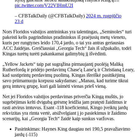
pic.twitter.com/V22VIHmU2I
– CFBTalkDaily (@CFBTalkDaily)
2024 m. rugpjūčio
23 d
Nors Floridos valstijos antrininkas yra talentingas, „Seminoles“ turi
pakeisti kelis pagrindinius pradininkus iš praėjusių metų vieneto,
kuris per rungtynes ​​leido 170,4 jardo, o tai yra antras geriausias
ACC žaidėjas. Greičiausiai „Georgia Tech“ žais iš užpakalio, todėl
Kingas turėtų turėti pakankamai galimybių jį išvėdinti.
„Yellow Jackets“ taip pat sugrąžina pirmaujantį puolėją Maliką
Rutherfordą ir pridėjo perdavimų Chase'ą Lane'ą ir Christianą Leary,
kad sustiprintų perdavimų puolimą. Kingas išreiškė pasitikėjimą
savo priimamuoju korpusu sakydamas: „Manau, kad turime tikrai
gerą imtuvų grupę, kuri gali laimėti vienas prieš vieną.
Net jei Floridos valstijos perdavimas priverčia Kingą muštis, jo
sugebėjimas kelti dvigubą grėsmę leidžia jam pratęsti žaidimus ir
rasti atvirus imtuvus. Esant -118 koeficientui, Kingo įveiktų jardų
rekvizitas yra rimta vertė, atsižvelgiant į jo pasiekimus ir žaidimo
scenarijų, kai „Georgia Tech“ žaidė kaip sunkus varžovas.
Pasirinkimas: Haynes King daugiau nei 190,5 pravažiavimo
jardų (-115)