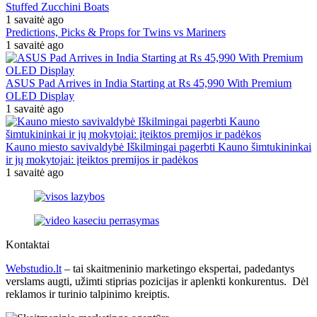
Stuffed Zucchini Boats
1 savaitė ago
Predictions, Picks & Props for Twins vs Mariners
1 savaitė ago
ASUS Pad Arrives in India Starting at Rs 45,990 With Premium
OLED Display
1 savaitė ago
Kauno miesto savivaldybė Iškilmingai pagerbti Kauno šimtukininkai
ir jų mokytojai: įteiktos premijos ir padėkos
1 savaitė ago
Kontaktai
Webstudio.lt
– tai skaitmeninio marketingo ekspertai, padedantys
verslams augti, užimti stiprias pozicijas ir aplenkti konkurentus. Dėl
reklamos ir turinio talpinimo kreiptis.