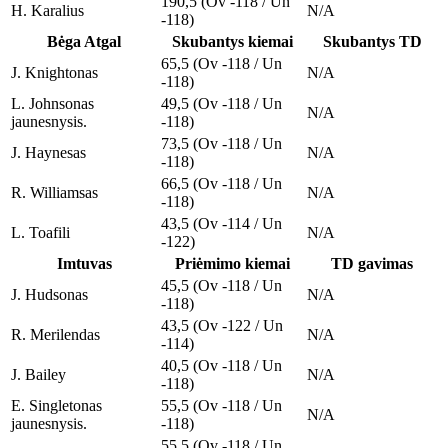
190,5 (Ov -118 / Un
H. Karalius
N/A
-118)
Bėga Atgal
Skubantys kiemai
Skubantys TD
65,5 (Ov -118 / Un
J. Knightonas
N/A
-118)
L. Johnsonas
49,5 (Ov -118 / Un
N/A
jaunesnysis.
-118)
73,5 (Ov -118 / Un
J. Haynesas
N/A
-118)
66,5 (Ov -118 / Un
R. Williamsas
N/A
-118)
43,5 (Ov -114 / Un
L. Toafili
N/A
-122)
Imtuvas
Priėmimo kiemai
TD gavimas
45,5 (Ov -118 / Un
J. Hudsonas
N/A
-118)
43,5 (Ov -122 / Un
R. Merilendas
N/A
-114)
40,5 (Ov -118 / Un
J. Bailey
N/A
-118)
E. Singletonas
55,5 (Ov -118 / Un
N/A
jaunesnysis.
-118)
55,5 (Ov -118 / Un