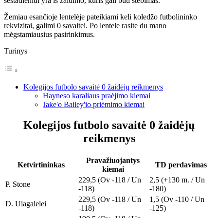
šeštadieniui yra iš žaidimo, kuris gali būti stebimas.
Žemiau esančioje lentelėje pateikiami keli koledžo futbolininko
rekvizitai, galimi 0 savaitei. Po lentele rasite du mano
mėgstamiausius pasirinkimus.
Turinys
Kolegijos futbolo savaitė 0 žaidėjų reikmenys
Hayneso karaliaus praėjimo kiemai
Jake'o Bailey'io priėmimo kiemai
Kolegijos futbolo savaitė 0 žaidėjų
reikmenys
Pravažiuojantys
Ketvirtininkas
TD perdavimas
kiemai
229,5 (Ov -118 / Un
2,5 (+130 m. / Un
P. Stone
-118)
-180)
229,5 (Ov -118 / Un
1,5 (Ov -110 / Un
D. Uiagalelei
-118)
-125)