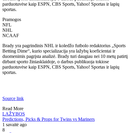
parduotuvėse kaip ESPN, CBS Sports, Yahoo! Sportas ir lapių
sportas.
Pramogos
NFL
NHL
NCAAF
Brady yra pagrindinis NHL ir koledžo futbolo redaktorius „Sports
Betting Dime“, kurio specializacija yra lažybų koeficientai ir
duomenimis pagrįsta analizė. Brady turi daugiau nei 10 metų patirtį
dirbant sporto žiniasklaidoje, o darbus publikuoja tokiose
parduotuvėse kaip ESPN, CBS Sports, Yahoo! Sportas ir lapių
sportas.
Source link
Read More
LAŽYBOS
Predictions, Picks & Props for Twins vs Mariners
1 savaitė ago
8