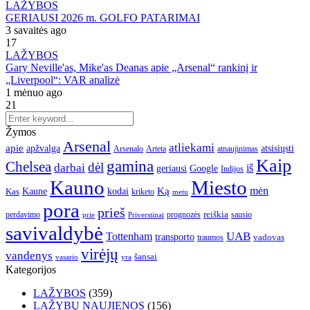
LAŽYBOS
GERIAUSI 2026 m. GOLFO PATARIMAI
3 savaitės ago
17
LAŽYBOS
Gary Neville'as, Mike'as Deanas apie „Arsenal“ rankinį ir
„Liverpool“: VAR analizė
1 mėnuo ago
21
Žymos
Arsenal
atliekami
apie
apžvalga
atsisiųsti
Arsenalo
Arteta
atnaujinimas
Kaip
gamina
Chelsea
dėl
darbai
iš
geriausi
Google
Indijos
Kauno
Miesto
Ką
mėn
Kaune
kodai
Kas
kriketo
metu
pora
prieš
reiškia
perdavimo
prognozės
sausio
Priverstinai
prie
savivaldybė
UAB
Tottenham
transporto
traumos
vadovas
virėjų
vandenys
šansai
vasario
yra
Kategorijos
LAŽYBOS
(359)
LAŽYBŲ NAUJIENOS
(156)