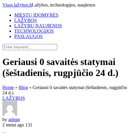
Visos lažybos.lt
Lažybos, technologijos, naujienos
MIESTŲ ĮDOMYBĖS
LAŽYBOS
LAŽYBŲ NAUJIENOS
TECHNOLOGIJOS
PASLAUGOS
Geriausi 0 savaitės statymai
(šeštadienis, rugpjūčio 24 d.)
Home
»
Blog
»
Geriausi 0 savaitės statymai (šeštadienis, rugpjūčio
24 d.)
LAŽYBOS
by
admin
2 metai ago
131