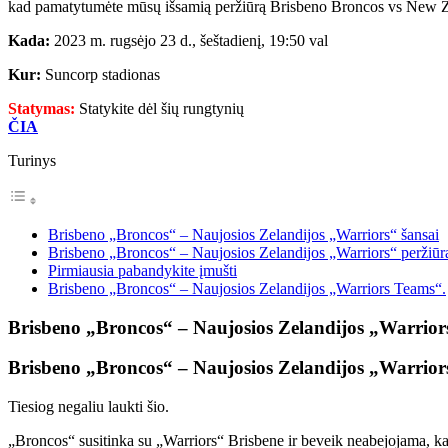
kad pamatytumėte mūsų išsamią peržiūrą Brisbeno Broncos vs New Ze
Kada:
2023 m. rugsėjo 23 d., šeštadienį, 19:50 val
Kur:
Suncorp stadionas
Statymas:
Statykite dėl šių rungtynių
ČIA
Turinys
Brisbeno „Broncos“ – Naujosios Zelandijos „Warriors“ šansai
Brisbeno „Broncos“ – Naujosios Zelandijos „Warriors“ peržiūr
Pirmiausia pabandykite įmušti
Brisbeno „Broncos“ – Naujosios Zelandijos „Warriors Teams“.
Brisbeno „Broncos“ – Naujosios Zelandijos „Warrior
Brisbeno „Broncos“ – Naujosios Zelandijos „Warrior
Tiesiog negaliu laukti šio.
„Broncos“ susitinka su „Warriors“ Brisbene ir beveik neabejojama, kad 