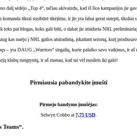
no dalį sėdėjo „Top 4“, tačiau akivaizdu, kad iš šios kampanijos jie ga
anda tikrai susibūrė tikėjimu, ir jie yra labai gerai sutepti, tiksliai su
toks pat blogas, koks gali būti, o dabar jie atsiduria NRL preliminaria
aug kas nuėjo į NRL galios atsiradimą, įskaitant sezoną, kurį prodiusa
ęs – yra DAUG „Warriors“ sirgalių, kurie palaiko savo vaikinus, ir aš 
jų klubų rungtynių, ir aš manau, kad tai vėl nusileis iki galo!
Pirmiausia pabandykite įmušti
Pirmojo bandymo įmušėjas:
Selwyn Cobbo at
7,75 USD
.
s Teams“.