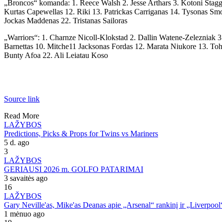
„Broncos“ komanda: 1. Reece Walsh 2. Jesse Arthars 3. Kotoni Stag
Kurtas Capewellas 12. Riki 13. Patrickas Carriganas 14. Tysonas Sm
Jockas Maddenas 22. Tristanas Sailoras
„Warriors“: 1. Charnze Nicoll-Klokstad 2. Dallin Watene-Zeleznia
Barnettas 10. Mitche11 Jacksonas Fordas 12. Marata Niukore 13. Toh
Bunty Afoa 22. Ali Leiatau Koso
Source link
Read More
LAŽYBOS
Predictions, Picks & Props for Twins vs Mariners
5 d. ago
3
LAŽYBOS
GERIAUSI 2026 m. GOLFO PATARIMAI
3 savaitės ago
16
LAŽYBOS
Gary Neville'as, Mike'as Deanas apie „Arsenal“ rankinį ir „Liverpoo
1 mėnuo ago