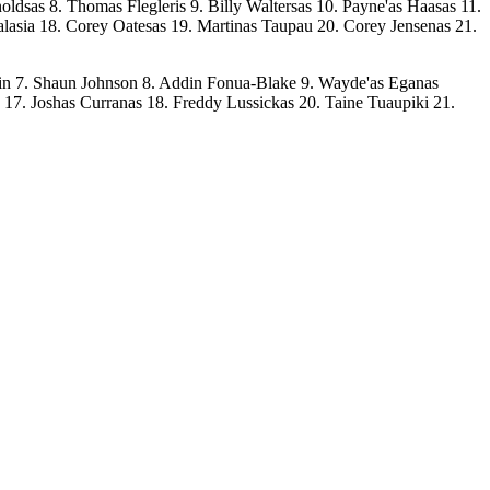
sas 8. Thomas Flegleris 9. Billy Waltersas 10. Payne'as Haasas 11.
lasia 18. Corey Oatesas 19. Martinas Taupau 20. Corey Jensenas 21.
tin 7. Shaun Johnson 8. Addin Fonua-Blake 9. Wayde'as Eganas
 17. Joshas Curranas 18. Freddy Lussickas 20. Taine Tuaupiki 21.