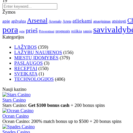
19
Žymos
Arsenal
Ch
atliekami
apie
apžvalga
atsisiųsti
Arsenalo
Arteta
atnaujinimas
pora
savivaldyb
prieš
reiškia
prognozės
sausio
Priverstinai
prie
Kategorijos
LAŽYBOS
(359)
LAŽYBŲ NAUJIENOS
(156)
MIESTŲ ĮDOMYBĖS
(379)
PASLAUGOS
(3)
RECEPTAI
(150)
SVEIKATA
(1)
TECHNOLOGIJOS
(406)
Nauji kazino
Stars Casino
Stars Casino:
Get $100 bonus cash
+ 200 bonus spins
Ocean Casino
Ocean Casino: 200% match bonus up to $500 + 20 bonus spins
Spades Casino