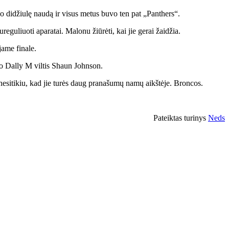
vo didžiulę naudą ir visus metus buvo ten pat „Panthers“.
reguliuoti aparatai. Malonu žiūrėti, kai jie gerai žaidžia.
jame finale.
vo Dally M viltis Shaun Johnson.
nesitikiu, kad jie turės daug pranašumų namų aikštėje. Broncos.
Pateiktas turinys
Neds