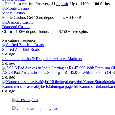
1 Free Spin credited for every $1
deposit
. Up to $100 +
100 Spins
Monte Casino
Monte Casino: Get 10 no deposit spins + $100 Bonus
Diamond Casino
Claim a 100% deposit bonus up to $250 +
free spins
Paskutinės naujienos
Stuffed Zucchini Boats
5 d. ago
Predictions, Picks & Props for Twins vs Mariners
5 d. ago
ASUS Pad Arrives in India Starting at Rs 45,990 With Premium OL
5 d. ago
Kauno miesto savivaldybė Iškilmingai pagerbti Kauno šimtukininkai ir
6 d. ago