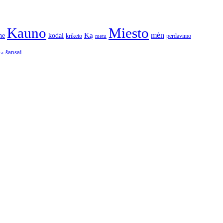
Kauno
Miesto
Ką
mėn
ne
kodai
kriketo
perdavimo
metu
šansai
ra