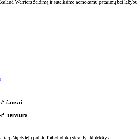
aland Warriors žaidimą ir suteiksime nemokamų patarimų bei lažybų.
a
s“ šansai
s“ peržiūra
tarp šių dviejų puikių futbolininkų skraidys kibirkštys.