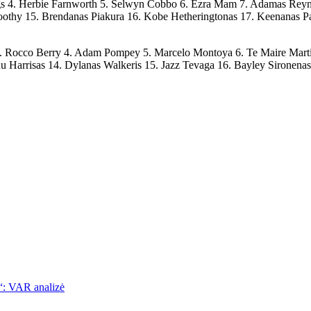
gs 4. Herbie Farnworth 5. Selwyn Cobbo 6. Ezra Mam 7. Adamas Reynold
oothy 15. Brendanas Piakura 16. Kobe Hetheringtonas 17. Keenanas Pa
k 3. Rocco Berry 4. Adam Pompey 5. Marcelo Montoya 6. Te Maire Mar
u Harrisas 14. Dylanas Walkeris 15. Jazz Tevaga 16. Bayley Sironenas
l“: VAR analizė