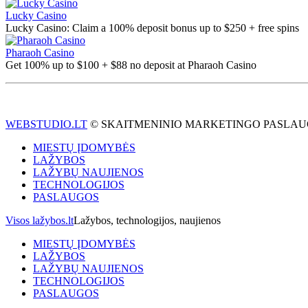
Lucky Casino
Lucky Casino: Claim a 100% deposit bonus up to $250 + free spins
Pharaoh Casino
Get 100% up to $100 + $88 no deposit at Pharaoh Casino
WEBSTUDIO.LT
© SKAITMENINIO MARKETINGO PASLAUGOS. SEO tek
MIESTŲ ĮDOMYBĖS
LAŽYBOS
LAŽYBŲ NAUJIENOS
TECHNOLOGIJOS
PASLAUGOS
Visos lažybos.lt
Lažybos, technologijos, naujienos
MIESTŲ ĮDOMYBĖS
LAŽYBOS
LAŽYBŲ NAUJIENOS
TECHNOLOGIJOS
PASLAUGOS