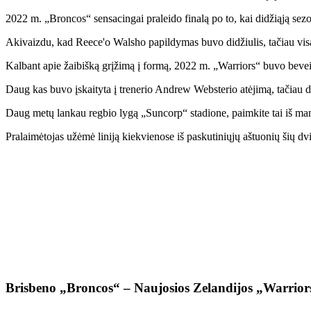
2022 m. „Broncos“ sensacingai praleido finalą po to, kai didžiąją sezo
Akivaizdu, kad Reece'o Walsho papildymas buvo didžiulis, tačiau visa kom
Kalbant apie žaibišką grįžimą į formą, 2022 m. „Warriors“ buvo beveik 
Daug kas buvo įskaityta į trenerio Andrew Websterio atėjimą, tačiau d
Daug metų lankau regbio lygą „Suncorp“ stadione, paimkite tai iš man
Pralaimėtojas užėmė liniją kiekvienose iš paskutiniųjų aštuonių šių dvie
Brisbeno „Broncos“ – Naujosios Zelandijos „Warrior