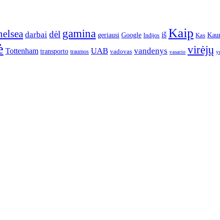
Kaip
gamina
elsea
dėl
darbai
iš
geriausi
Google
Kau
Kas
Indijos
ė
virėjų
UAB
vandenys
Tottenham
transporto
traumos
vadovas
vasario
y