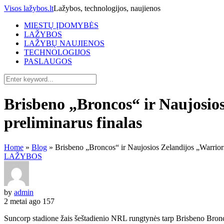
Visos lažybos.lt
Lažybos, technologijos, naujienos
MIESTŲ ĮDOMYBĖS
LAŽYBOS
LAŽYBŲ NAUJIENOS
TECHNOLOGIJOS
PASLAUGOS
Brisbeno „Broncos“ ir Naujosio
preliminarus finalas
Home
»
Blog
»
Brisbeno „Broncos“ ir Naujosios Zelandijos „Warriors
LAŽYBOS
by
admin
2 metai ago
157
Suncorp stadione žais šeštadienio NRL rungtynės tarp Brisbeno Bronco